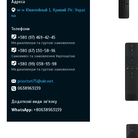
м-н Ювилейный 1, Кривий Ріг, Украї
на
+380 (97) 469-42-45
Медиапллери та гуртові замовлення
+380 (67) 130-58-96
Самовивіз та замовлення Укрпоштою
+380 (99) 038-93-98
Медиапллери та гуртові замовлення
prioritet75@ukr.net
0638963139
WhatsApp
+80638963139