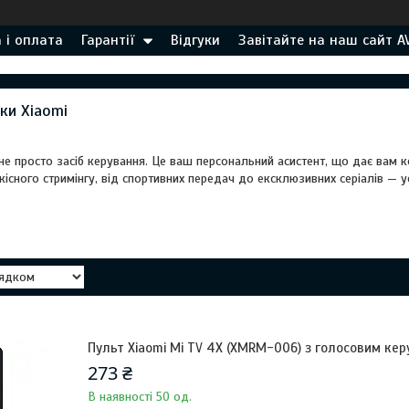
 і оплата
Гарантії
Відгуки
Завітайте на наш сайт A
ки Xiaomi
не просто засіб керування. Це ваш персональний асистент, що дає вам 
існого стримінгу, від спортивних передач до ексклюзивних серіалів — 
Пульт Xiaomi Mi TV 4X (XMRM-006) з голосовим ке
273 ₴
В наявності 50 од.