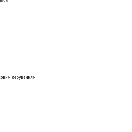
нням
осовим керуванням