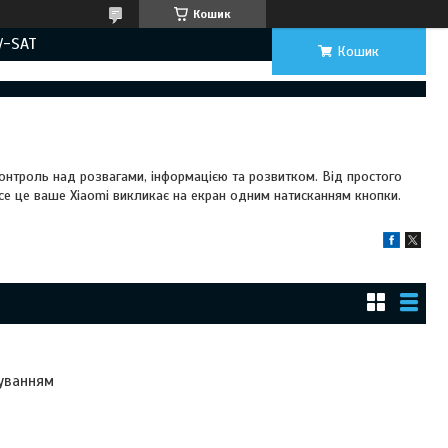
Кошик
V-SAT
Кошик
контроль над розвагами, інформацією та розвитком. Від простого
усе це ваше Xiaomi викликає на екран одним натисканням кнопки.
руванням