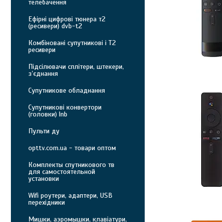
телебачення
Ефірні цифрові тюнера т2
(ресивери) dvb-t2
Комбіновані супутникові і Т2
ресивери
Підсілювачи сплітери, штекери,
з’єднання
Супутникове обладнання
Супутникові конвертори
(головки) lnb
Пульти ду
opttv.com.ua - товари оптом
Комплекты спутникового тв
для самостоятельной
установки
Wifi роутери, адаптери, USB
перехідники
Мишки, аэромышки, клавіатури,