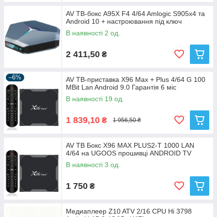
AV ТВ-бокс A95X F4 4/64 Amlogic S905x4 та
Android 10 + настроювання під ключ
В наявності 2 од.
2 411,50
₴
–6%
AV ТВ-приставка X96 Max + Plus 4/64 G 100
MBit Lan Android 9.0 Гарантія 6 міс
В наявності 19 од.
1 839,10
₴
1 956,50 ₴
AV ТВ Бокс X96 MAX PLUS2-T 1000 LAN
4/64 на UGOOS прошивці ANDROID TV
В наявності 3 од.
1 750
₴
Медиаплеер Z10 ATV 2/16 CPU Hi 3798