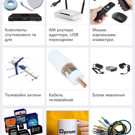
Комплекты
Wifi роутери,
Мишки,
спутникового тв
адаптери, USB
аэромышки,
для
перехідники
клавіатури,
самостоятельной
аксесуари для
установки
андроидприставок
Телевізійні антени
Кабель
Блоки живлення
телевізійний