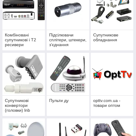
Комбіновані
Підсілювачи
Супутникове
супутникові і Т2
сплітери, штекери,
обладнання
ресивери
з’єднання
Супутникові
Пульти ду
opttv.com.ua -
конвертори
товари оптом
(головки) lnb