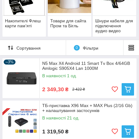
Накопителі Флеш
Товари для сайта
Шнури кабеля для
карти пам’яті
Пром та Бігль
підключення
аудио видео
техники
Сортування
0
Фільтри
–3%
N5 Max X4 Android 11 Smart Tv Box 4/64GB
Amlogic S905X4 Lan 1000M
В наявності 1 од.
2 349,30
₴
2 422 ₴
ТБ-приставка X96 Max + MAX Plus (2/16 Gb)
+ налаштування застосунків
В наявності 21 од.
1 319,50
₴