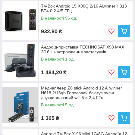
TV-Box Android 15 X96Q 2/16 Alwinner H313
BT4.0 2.4/5 ГГц
В наявності 96 од.
932,80
₴
Андроїд-приставка TECHNOSAT X98 MAX
2/16 + настроювання застосунків
В наявності 1 од.
1 484,20
₴
Медиаплеер Z8 stick Android 12 Allwinner
H618 2/16gb Голосовий блютуз пульт
двухдиапазоний wifi 5 и 2,4 ГГц
В наявності 5 од.
1 365
₴
Android TV-Box X-96 Mini 1G/8G Андроїд 12