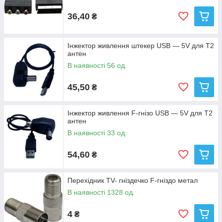
36,40
₴
Інжектор живлення штекер USB — 5V для Т2
антен
В наявності 56 од.
45,50
₴
Інжектор живлення F-гнізо USB — 5V для Т2
антен
В наявності 33 од.
54,60
₴
Перехідник TV- гніздечко F-гніздо метал
В наявності 1328 од.
4
₴