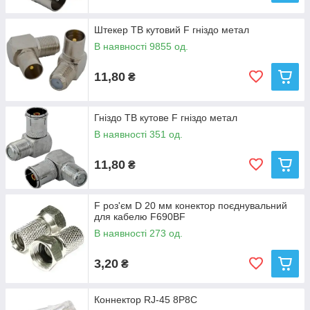
Штекер ТВ кутовий F гніздо метал
В наявності 9855 од.
11,80
₴
Гніздо ТВ кутове F гніздо метал
В наявності 351 од.
11,80
₴
F роз'єм D 20 мм конектор поєднувальний
для кабелю F690BF
В наявності 273 од.
3,20
₴
Коннектор RJ-45 8P8C