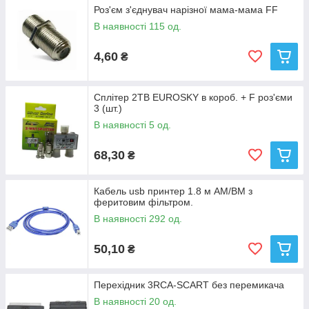
Всеволнові антени
Зроблено так, що здатні одночасно
Роз'єм з'єднувач нарізної мама-мама FF
приймати сигнали обох діапазонів: МВ і ДМВ. Ці антени
В наявності 115 од.
приймають зараз всі телеканали і аналогові і цифрові.
4,60
₴
Ще,
Важливим елементом прийомної системи є кабель
У
кабелю втрачається частина сигналу, прийнятого і
інтенсивної антени. Отже, чим довше кабель, тим
важливішим є його якість. Крім того, якісний кабель не
Сплітер 2ТВ EUROSKY в короб. + F роз'єми
3 (шт.)
лопається від сонця та морозів, що захищає ваш приймач від
виходу з ладу в процесі затікання води (за кабелем).
В наявності 5 од.
Обращаем Ваше внимание на
Підсилювач
68,30
₴
антени
,
Підсилювач Т2
и
Підсилювач Т2 з проходом
живлення
Ці підсилювачі дозволять зробити з будь-якої
антени активної антени або застосувати кабель більшої
Кабель usb принтер 1.8 м AM/BM з
довжини (болі 50м).
феритовим фільтром.
В наявності 292 од.
50,10
₴
Перехідник 3RCA-SCART без перемикача
В наявності 20 од.