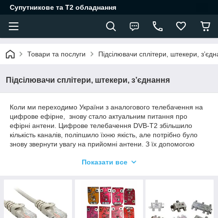
Супутникове та Т2 обладнання
Товари та послуги
Підсілювачи сплітери, штекери, з’єд
Підсілювачи сплітери, штекери, з’єднання
Коли ми переходимо України з аналогового телебачення на
цифрове ефірне, знову стало актуальним питання про
ефірні антени. Цифрове телебачення DVB-T2 збільшило
кількість каналів, поліпшило їхню якість, але потрібно було
знову звернути увагу на прийомні антени. З їх допомогою
будь-хто хоче вловити ТБ-сигнал, який транслюється
Показати все
рухомою телестанцією в навколишній простір за допомогою
електромагнітних хвиль. Просто і безкоштовно!
Бітні телевізійні антени умовно діляться:
- за місцем встановлення: кімнатні і зовнішні антени;
- за типом підсилення сигналу: пасивні і активні;