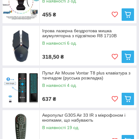
В наявності 3 од.
455
₴
Ігрова лазерна бездротова мишка
акумуляторна з підсвіткою R8 1710B
В наявності 6 од.
318,50
₴
Пульт Air Mouse Vontar T8 plus клавіатура з
тачпадом (русська розкладка)
В наявності 4 од.
637
₴
Аеропульт G30S Air 33 IR з мікрофоном і
кнопками, що набувають
В наявності 19 од.