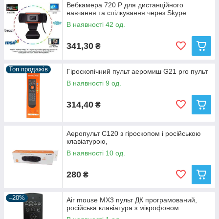
Вебкамера 720 P для дистанційного
навчання та спілкування через Skype
В наявності 42 од.
341,30
₴
Топ продажів
Гіроскопічний пульт аеромиш G21 pro пульт
В наявності 9 од.
314,40
₴
Аеропульт C120 з гіроскопом і російською
клавіатурою,
В наявності 10 од.
280
₴
–20%
Air mouse MX3 пульт ДК програмований,
російська клавіатура з мікрофоном