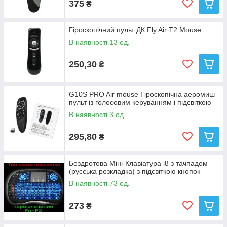
375
₴
Гіроскопічний пульт ДК Fly Air T2 Mouse
В наявності 13 од.
250,30
₴
G10S PRO Air mouse Гіроскопічна аеромиш
пульт із голосовим керуванням і підсвіткою
В наявності 3 од.
295,80
₴
Бездротова Міні-Клавіатура i8 з тачпадом
(русська розкладка) з підсвіткою кнопок
В наявності 73 од.
273
₴