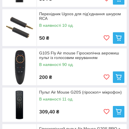
Перехідник Ugoos для під'єднання шнуром
RCA
В наявності 10 од.
50
₴
G10S Fly Air mouse Гіроскопічна аеромиш
пульт із голосовим керуванням
В наявності 90 од.
200
₴
Пульт Air Mouse G20S (гіроскоп+ мікрофон)
В наявності 11 од.
309,40
₴
Гіроскопічний пульт Air Mouse G20S PRO з