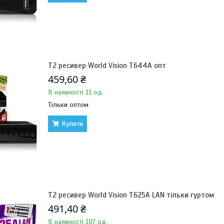
Т2 ресивер World Vision T644A опт
459,60 ₴
В наявності 11 од.
Тільки оптом
Купити
Т2 ресивер World Vision T625A LAN тільки гуртом
491,40 ₴
В наявності 107 од.