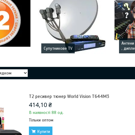
Антени 
Супутникове TV
, дипле
Т2 ресивер тюнер World Vision T644M3
414,10 ₴
В наявності 88 од.
Тільки оптом
Купити