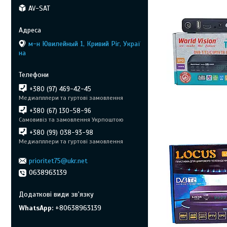
AV-SAT
м-н Ювилейный 1, Кривий Ріг, Украї
на
+380 (97) 469-42-45
Медиапллери та гуртові замовлення
+380 (67) 130-58-96
Самовивіз та замовлення Укрпоштою
+380 (99) 038-93-98
Медиапллери та гуртові замовлення
prioritet75@ukr.net
0638963139
WhatsApp
+80638963139