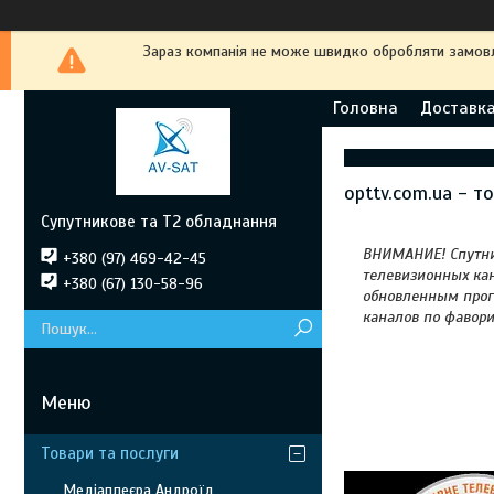
Зараз компанія не може швидко обробляти замовле
Головна
Доставка
opttv.com.ua - т
Супутникове та Т2 обладнання
ВНИМАНИЕ! Спутник
+380 (97) 469-42-45
телевизионных ка
+380 (67) 130-58-96
обновленным прог
каналов по фавор
Товари та послуги
Медіаплеєра Андроїд