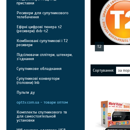
приставки
Ресивери для супутникового
телебачення
Ефірні цифрові тюнера т2
(ресивери) dvb-t2
Комбіновані супутникові і Т2
ресивери
Т2
Підсілювачи сплітери, штекери,
з’єднання
Супутникове обладнання
Супутникові конвертори
(головки) lnb
Пульти ду
opttv.com.ua - товари оптом
Комплекты спутникового тв
для самостоятельной
установки