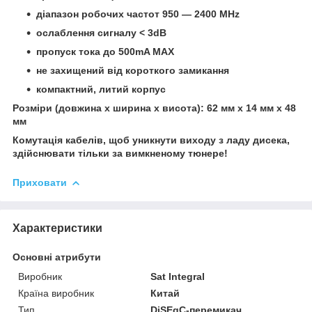
діапазон робочих частот 950 — 2400 MHz
ослаблення сигналу < 3dB
пропуск тока до 500mA MAX
не захищений від короткого замикання
компактний, литий корпус
Розміри (довжина x ширина x висота): 62 мм x 14 мм x 48
мм
К
омутація кабелів, щоб уникнути виходу з ладу дисека,
здійснювати тільки за
вимкненому
тюнере!
Приховати
Характеристики
Основні атрибути
Виробник
Sat Integral
Країна виробник
Китай
Тип
DiSEqC-перемикач