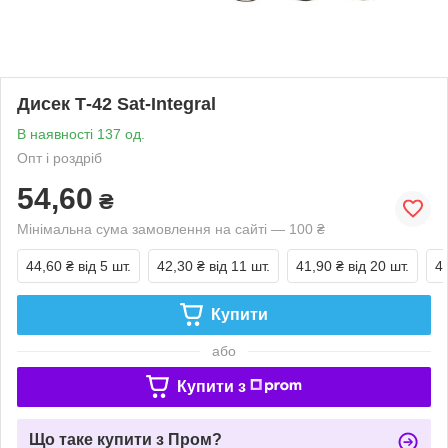
Дисек Т-42 Sat-Integral
В наявності 137 од.
Опт і роздріб
54,60
₴
Мінімальна сума замовлення на сайті — 100 ₴
44,60 ₴
від 5 шт.
42,30 ₴
від 11 шт.
41,90 ₴
від 20 шт.
4
Купити
або
Купити з
Що таке купити з Пром?