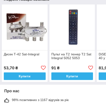
Дисек Т-42 Sat-Integral
Пульт на Т2 тюнер T2 Sat
DiSE
Integral 5052 5053
40 у
53,70
91
81,
₴
₴
Купити
Купити
Про нас
98% позитивних з 1167 відгуків за рік