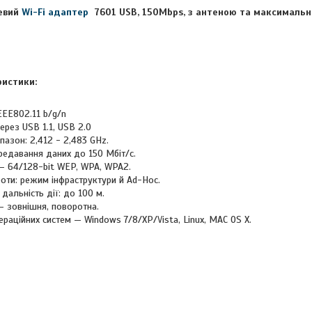
евий
Wi-Fi адаптер
7601 USB, 150Mbps, з антеною та максимальн
ристики:
IEEE802.11 b/g/n
ерез USB 1.1, USB 2.0
пазон: 2,412 - 2,483 GHz.
редавання даних до 150 Мбіт/с.
 64/128-bit WEP, WPA, WPA2.
оти: режим інфраструктури й Ad-Hoc.
альність дії: до 100 м.
— зовнішня, поворотна.
раційних систем — Windows 7/8/XP/Vista, Linux, MAC OS X.