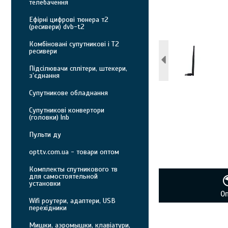
телебачення
Ефірні цифрові тюнера т2
(ресивери) dvb-t2
Комбіновані супутникові і Т2
ресивери
Підсілювачи сплітери, штекери,
з’єднання
Супутникове обладнання
Супутникові конвертори
(головки) lnb
Пульти ду
opttv.com.ua - товари оптом
Комплекты спутникового тв
для самостоятельной
установки
О
Wifi роутери, адаптери, USB
перехідники
Мишки, аэромышки, клавіатури,