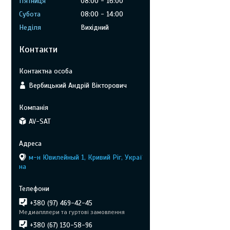
Пʼятниця
08:00
16:00
Субота
08:00
14:00
Неділя
Вихідний
Контакти
Вербицький Андрій Вікторович
AV-SAT
м-н Ювилейный 1, Кривий Ріг, Украї
на
+380 (97) 469-42-45
Медиапллери та гуртові замовлення
+380 (67) 130-58-96