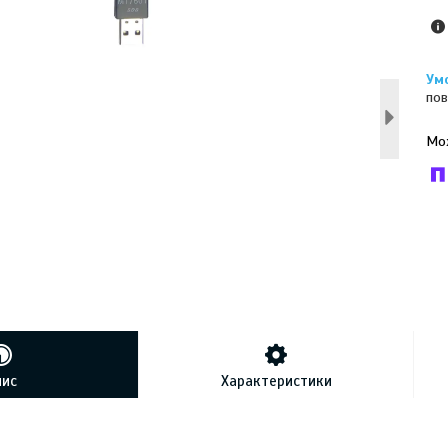
пов
У к
буд
пис
Характеристики