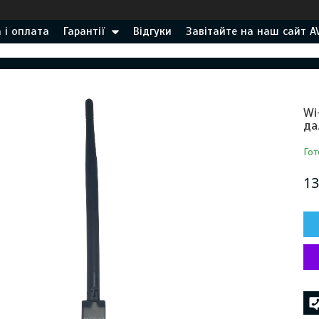
 і оплата
Гарантії
Відгуки
Завітайте на наш сайт A
Wi
да
Гот
13