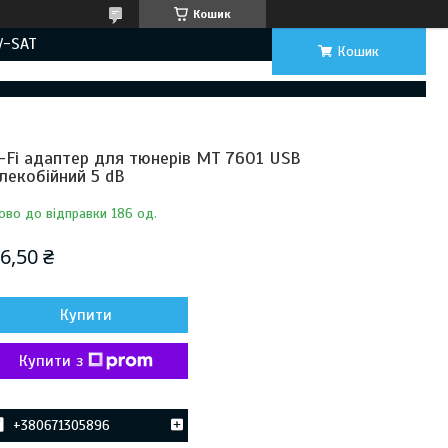
Кошик
V-SAT
Кошик
-Fi адаптер для тюнерів MT 7601 USB
лекобійний 5 dB
ово до відправки 186 од.
6,50 ₴
Купити
Купити з
+380671305896