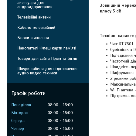
аксесуари для
Зовнішній мереж
андроидприставок
класу 5 dB
Телевізійні антени
Кабель телевізійний
Технічні характе
Блоки живлення
Чип: RT 7601
Накопителі Флеш карти пам’яті
Сумісність з 
Під'єднання ч
Товари для сайта Пром та Бігль
Частотний діа
Швидкість пе
Шнури кабеля для підключення
Шифрування —
аудио видео техники
2 режими роб
Максимальна д
Wi-Fi антена 
Графік роботи
Підтримка опе
Понеділок
08:00
16:00
Вівторок
08:00
16:00
Середа
08:00
16:00
Четвер
08:00
16:00