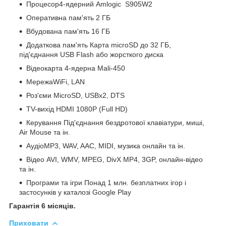
Процесор4-ядерний Amlogic S905W2
Оперативна пам'ять 2 ГБ
Вбудована пам'ять 16 ГБ
Додаткова пам'ять Карта microSD до 32 ГБ,
під'єднання USB Flash або жорсткого диска
Відеокарта 4-ядерна Mali-450
МережаWiFi, LAN
Роз'єми MicroSD, USBx2, DTS
TV-вихід HDMI 1080P (Full HD)
Керування Під'єднання бездротової клавіатури, миші,
Air Mouse та ін.
АудіоMP3, WAV, AAC, MIDI, музика онлайн та ін.
Відео AVI, WMV, MPEG, DivX MP4, 3GP, онлайн-відео
та ін.
Програми та ігри Понад 1 млн. безплатних ігор і
застосунків у каталозі Google Play
Гарантія 6 місяців.
Приховати