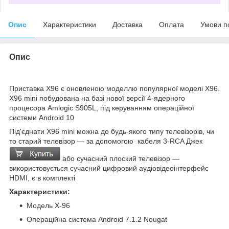
Опис
Характеристики
Доставка
Оплата
Умови п
Опис
Приставка X96 є оновленою моделлю популярної моделі X96.
Х96 mini побудована на базі нової версії 4-ядерного
процесора Amlogic S905L, під керуванням операційної
системи Android 10
Під'єднати Х96 mini можна до будь-якого типу телевізорів, чи
то старий телевізор — за допомогою кабеля 3-RCA Джек
або сучасний плоский телевізор —
використовується сучасний цифровий аудіовідеоінтерфейс
HDMI, є в комплекті
Характеристики:
Модель X-96
Операційна система Android 7.1.2 Nougat