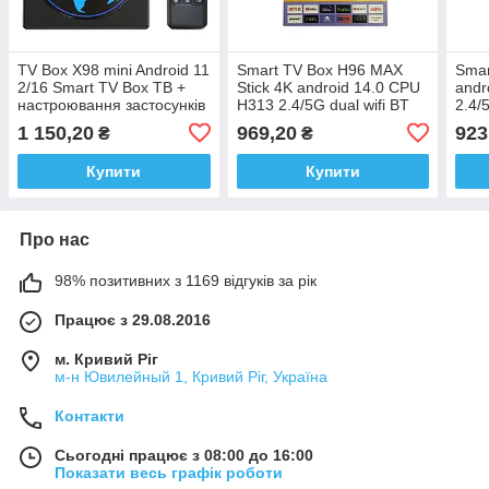
TV Box X98 mini Android 11
Smart TV Box H96 MAX
Smar
2/16 Smart TV Box ТВ +
Stick 4K android 14.0 CPU
andr
настроювання застосунків
H313 2.4/5G dual wifi BT
2.4/
гарантія 6 міс
4.0 2/16
1 150,20
969,20
923
₴
₴
Купити
Купити
Про нас
98% позитивних з 1169 відгуків за рік
Працює з 29.08.2016
м. Кривий Ріг
м-н Ювилейный 1, Кривий Ріг, Україна
Контакти
Сьогодні працює з 08:00 до 16:00
Показати весь графік роботи