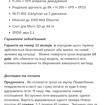
H.265 + VP9 апаратне декодування
Роздільна здатність до 8K + H.265 + VP9 + VP10
Wi-Fi 802.11b/g/n/ac на 2 діапазони
Ethernet до 1000 Mbit Ethernet
Слот для Micro SD до 64 гіг
SPDIF звук 5.1
Гарантійні зобов'язання:
Гарантія на тюнер 12 місяців в
упродовж цього терміну
здійснюється безплатний ремонт або заміна на новий,
залежно від ситуації. Можна повернути гроші впродовж
14
днів
, або обміняти на іншу модель, за наявності всіх
елементів паковання та збереження зовнішнього вигляду.
Доставка та оплата
Предоплата
- Ви оплачуєте гроші на картку Приватбанка,
повідомляєте в листі час і суму оплати та куди й кому
відправляти лоти. Я пишу твір, надсилаючи номер
оголошення. Всі куплені лоти вирушають разом, однією
посилкою. Вартість відправлення одного тюнера Новою
поштою 40
гривен
. 2-3 тюнери 45 гривен. Зміцнена ціна за