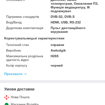
телепрограм, Оновлення ПЗ,
Функція медіацентру, ІК
подовжувач
Підтримка стандартів
DVB-S2, DVB-S
Вхід/Вихід
HDMI, USB, RS-232
Додаткова комплектація
Пульт дистанційного
керування
Користувальницькі характеристики
Технічний стан
справне
Виробник
Amlodgik
Максимальна роздільна
H265
здатність відео
Колір корпусу
чорний
Приховати
Умови доставки
Нова Пошта
Магазини Rozetka