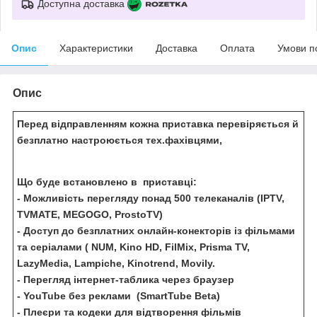
Доступна доставка
Опис
Характеристики
Доставка
Оплата
Умови п
Опис
Перед відправленням кожна приставка перевіряється й
безплатно настроюється тех.фахівцями,
Що буде встановлено в приставці:
- Можливість перегляду понад 500 телеканалів (IPTV,
TVMATE, MEGOGO, ProstoTV)
- Доступ до безплатних онлайн-конекторів із фільмами
та серіалами ( NUM, Kino HD, FilMix, Prisma TV,
LazyMedia, Lampiche, Kinotrend, Movily.
- Перегляд інтернет-таблика через браузер
- YouTube без реклами (SmartTube Beta)
- Плеєри та кодеки для відтворення фільмів