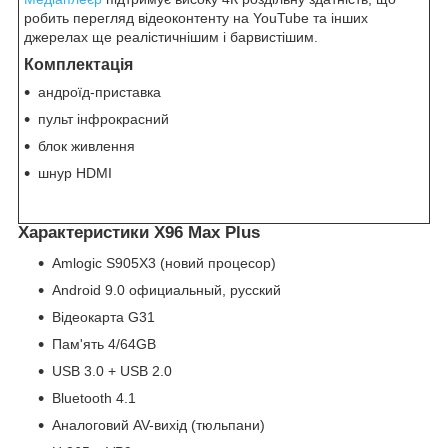
робить перегляд відеоконтенту на YouTube та інших
джерелах ще реалістичнішим і барвистішим.
Комплектація
андроїд-приставка
пульт інфрокрасний
блок живлення
шнур HDMI
Характеристики X96 Max Plus
Amlogic S905X3 (новий процесор)
Android 9.0 официальный, русский
Відеокарта G31
Пам'ять 4/64GB
USB 3.0 + USB 2.0
Bluetooth 4.1
Аналоговий AV-вихід (тюльпани)