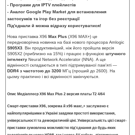
- Програми для IPTV плейлистів
- Аналог Google Play Market для встановлення
застосунків та ігор без реєстрації
Під'єднали й можна відразу користуватися!
Нова приставка X96
Max Plus
(X96 MAX+) це
передноворічна новинка на базі нового процесора Amlogic
S905X3
. Він продуктивніший, ніж його пройшла версія
S905X2 (приблизно на 15%) і працює з функцією
штучного
інтелекту
Neural Network Accelerator (NNA). А ще
відмінності складаються в типі підтримуваної пам'яті —
DDR4 з частотою до 3200
МГц (проший до 2600). На
цьому практично і всі відмінності закінчуються.
Опис Медіаплеєр X96 Max
Plus 2 версия платы T2 4/64
Смарт-приставки X96, зокрема й х96 макс,+ заслужено є
найпопулярнішими в Україні завдяки простоті використання,
універсальності та демократичній ціні. Універсальність цієї смарт-
приставки зумовлена можливістю під'єднання до будь-яких
телевізорів як через HDMI, так і через AV-кабель, підтримання