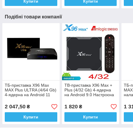
Купити
Купити
Подібні товари компанії
ТБ-приставка X96 Max
ТВ-приставка X96 Max +
ТБ-п
MAX Plus ULTRA (4/64 Gb)
Plus (4/32 Gb) 4-ядерна
MAX 
4-ядерна на Android 11
на Android 9.0 Настроєна
нала
2 047,50
1 820
1 3
₴
₴
Купити
Купити