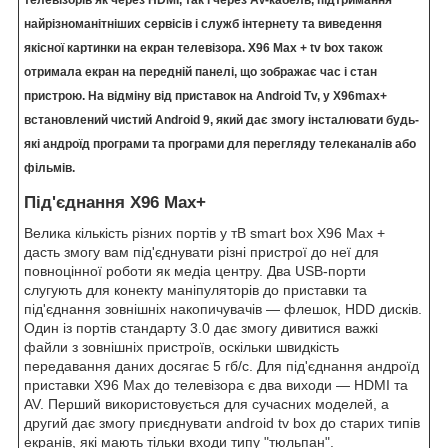
найрізноманітніших сервісів і служб інтернету та виведення
якісної картинки на екран телевізора. X96 Max + tv box також
отримала екран на передній панелі, що зображає час і стан
пристрою. На відміну від приставок на Android Tv, у X96max+
встановлений чистий Android 9, який дає змогу інсталювати будь-
які андроїд програми та програми для перегляду телеканалів або
фільмів.
Під'єднання X96 Max+
Велика кількість різних портів у тВ smart box X96 Max +
дасть змогу вам під'єднувати різні пристрої до неї для
повноцінної роботи як медіа центру. Два USB-порти
слугують для конекту маніпуляторів до приставки та
під'єднання зовнішніх накопичувачів — флешок, HDD дисків.
Один із портів стандарту 3.0 дає змогу дивитися важкі
файли з зовнішніх пристроїв, оскільки швидкість
передавання даних досягає 5 гб/c. Для під'єднання андроїд
приставки X96 Max до телевізора є два виходи — HDMI та
AV. Перший використовується для сучасних моделей, а
другий дає змогу приєднувати android tv box до старих типів
екранів, які мають тільки входи типу "тюльпан".