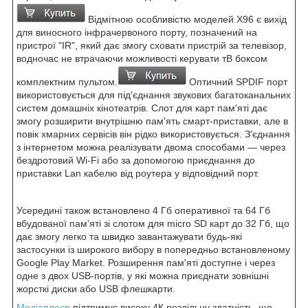
Відмітною особливістю моделей X96 є вихід
для виносного інфрачервоного порту, позначений на
пристрої "IR", який дає змогу сховати пристрій за телевізор,
водночас не втрачаючи можливості керувати тВ боксом
комплектним пультом.
Оптичний SPDIF порт
використовується для під'єднання звукових багатоканальних
систем домашніх кінотеатрів. Слот для карт пам'яті дає
змогу розширити внутрішню пам'ять смарт-приставки, але в
повік хмарних сервісів він рідко використовується. З'єднання
з інтернетом можна реалізувати двома способами — через
бездротовий Wi-Fi або за допомогою приєднання до
приставки Lan кабелю від роутера у відповідний порт.
Усередині також встановлено 4 Гб оперативної та 64 Гб
вбудованої пам'яті зі слотом для micro SD карт до 32 Гб, що
дає змогу легко та швидко завантажувати будь-які
застосунки із широкого вибору в попередньо встановленому
Google Play Market. Розширення пам'яті доступне і через
одне з двох USB-портів, у які можна приєднати зовнішні
жорсткі диски або USB флешкарти.
Медіаплеєр
підтримує високу 4К роздільну здатність, що