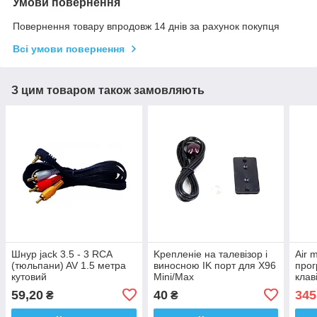
Умови повернення
Повернення товару впродовж 14 днів за рахунок покупця
Всі умови повернення
З цим товаром також замовляють
Шнур jack 3.5 - 3 RCA
Kpeплeніe нa талeвізop і
Air 
(тюльпани) AV 1.5 метра
винocною ІK пopт для Х96
прог
кутовий
Мini/Мах
клав
59,20
40
345
₴
₴