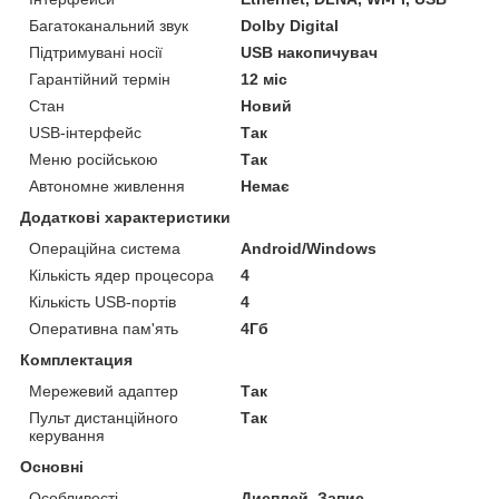
Багатоканальний звук
Dolby Digital
Підтримувані носії
USB накопичувач
Гарантійний термін
12 міс
Стан
Новий
USB-інтерфейс
Так
Меню російською
Так
Автономне живлення
Немає
Додаткові характеристики
Операційна система
Android/Windows
Кількість ядер процесора
4
Кількість USB-портів
4
Оперативна пам'ять
4Гб
Комплектация
Мережевий адаптер
Так
Пульт дистанційного
Так
керування
Основні
Особливості
Дисплей, Запис