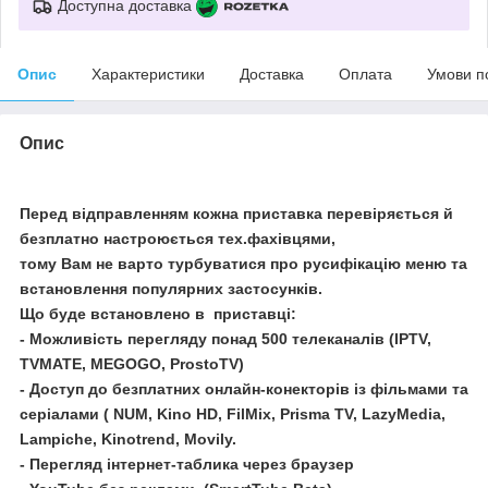
Доступна доставка
Опис
Характеристики
Доставка
Оплата
Умови п
Опис
Перед відправленням кожна приставка перевіряється й
безплатно настроюється тех.фахівцями,
тому Вам не варто турбуватися про русифікацію меню та
встановлення популярних застосунків
.
Що буде встановлено в приставці:
- Можливість перегляду понад 500 телеканалів (IPTV,
TVMATE, MEGOGO, ProstoTV)
- Доступ до безплатних онлайн-конекторів із фільмами та
серіалами ( NUM, Kino HD, FilMix, Prisma TV, LazyMedia,
Lampiche, Kinotrend, Movily.
- Перегляд інтернет-таблика через браузер