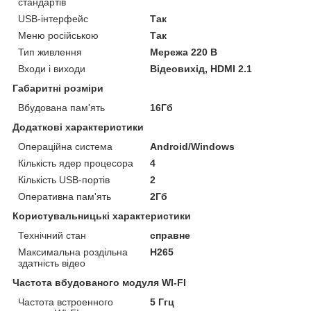
стандартів
USB-інтерфейс
Так
Меню російською
Так
Тип живлення
Мережа 220 В
Входи і виходи
Відеовихід, HDMI 2.1
Габаритні розміри
Вбудована пам'ять
16Гб
Додаткові характеристики
Операційна система
Android/Windows
Кількість ядер процесора
4
Кількість USB-портів
2
Оперативна пам'ять
2Гб
Користувальницькі характеристики
Технічний стан
справне
Максимальна роздільна
H265
здатність відео
Частота вбудованого модуля WI-FI
Частота встроенного
5 Ггц