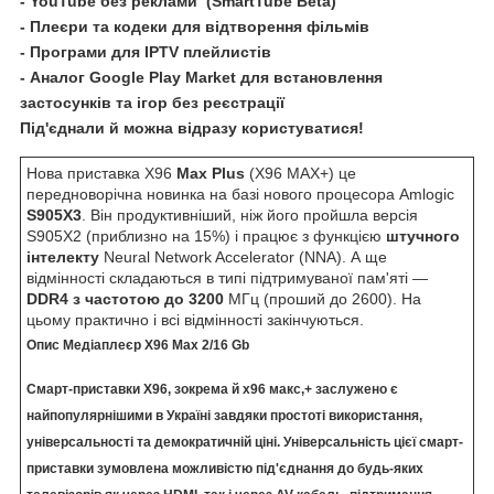
- YouTube без реклами (SmartTube Beta)
- Плеєри та кодеки для відтворення фільмів
- Програми для IPTV плейлистів
- Аналог Google Play Market для встановлення
застосунків та ігор без реєстрації
Під'єднали й можна відразу користуватися
!
Нова приставка X96
Max Plus
(X96 MAX+) це
передноворічна новинка на базі нового процесора Amlogic
S905X3
. Він продуктивніший, ніж його пройшла версія
S905X2 (приблизно на 15%) і працює з функцією
штучного
інтелекту
Neural Network Accelerator (NNA). А ще
відмінності складаються в типі підтримуваної пам'яті —
DDR4 з частотою до 3200
МГц (проший до 2600). На
цьому практично і всі відмінності закінчуються.
Опис Медіаплеєр X96 Max 2/16 Gb
Смарт-приставки X96, зокрема й х96 макс,+ заслужено є
найпопулярнішими в Україні завдяки простоті використання,
універсальності та демократичній ціні. Універсальність цієї смарт-
приставки зумовлена можливістю під'єднання до будь-яких