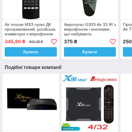
Air mouse MX3 пульт ДК
Аеропульт G30S Air 33 IR з
Гіро
програмований, російська
мікрофоном і кнопками,
Air 
клавіатура з мікрофоном
що набувають
345,80
375
250
₴
₴
432,30 ₴
Купити
Купити
Подібні товари компанії