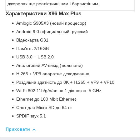
джерелах ще реалістичнішим і барвистішим.
Характеристики X96 Max Plus
Amlogic S905X3 (новий процесор)
Android 9.0 официальный, русский
Відеокарта G31
Пам'ять 2/16GB
USB 3.0 + USB 2.0
Аналоговий AV-вихід (тюльпани)
H.265 + VP9 апаратне декодування
Роздільна здатність до 8K + H.265 + VP9 + VP10
Wi-Fi 802.11b/g/n/ac на 1 діапазон 5 GHz
Ethernet до 100 Mbit Ethernet
Слот для Micro SD до 64 гіг
SPDIF звук 5.1
Приховати