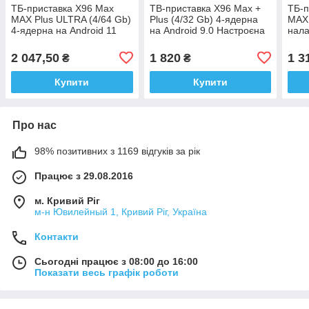
ТБ-приставка X96 Max
ТВ-приставка X96 Max +
ТБ-п
MAX Plus ULTRA (4/64 Gb)
Plus (4/32 Gb) 4-ядерна
MAX 
4-ядерна на Android 11
на Android 9.0 Настроєна
нала
2 047,50
1 820
1 3
₴
₴
Купити
Купити
Про нас
98% позитивних з 1169 відгуків за рік
Працює з 29.08.2016
м. Кривий Ріг
м-н Ювилейный 1, Кривий Ріг, Україна
Контакти
Сьогодні працює з 08:00 до 16:00
Показати весь графік роботи