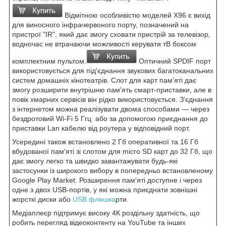
Відмітною особливістю моделей X96 є вихід
для виносного інфрачервоного порту, позначений на
пристрої "IR", який дає змогу сховати пристрій за телевізор,
водночас не втрачаючи можливості керувати тВ боксом
комплектним пультом.
Оптичний SPDIF порт
використовується для під'єднання звукових багатоканальних
систем домашніх кінотеатрів. Слот для карт пам'яті дає
змогу розширити внутрішню пам'ять смарт-приставки, але в
повік хмарних сервісів він рідко використовується. З'єднання
з інтернетом можна реалізувати двома способами — через
бездротовий Wi-Fi 5 Ггц або за допомогою приєднання до
приставки Lan кабелю від роутера у відповідний порт.
Усередині також встановлено 2 Гб оперативної та 16 Гб
вбудованої пам'яті зі слотом для micro SD карт до 32 Гб, що
дає змогу легко та швидко завантажувати будь-які
застосунки із широкого вибору в попередньо встановленому
Google Play Market. Розширення пам'яті доступне і через
одне з двох USB-портів, у які можна приєднати зовнішні
жорсткі диски або
USB флешка
рти.
Медіаплеєр підтримує високу 4К роздільну здатність, що
робить перегляд відеоконтенту на YouTube та інших