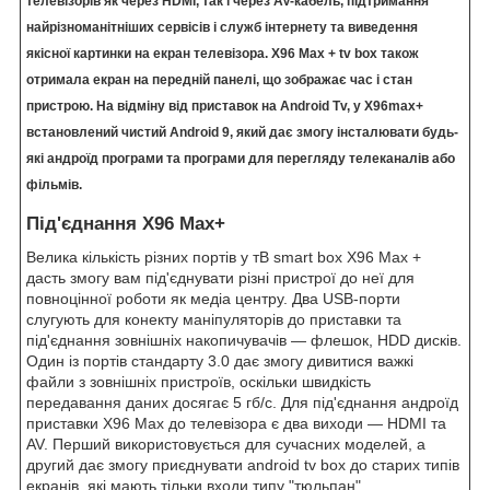
телевізорів як через HDMI, так і через AV-кабель, підтримання
найрізноманітніших сервісів і служб інтернету та виведення
якісної картинки на екран телевізора. X96 Max + tv box також
отримала екран на передній панелі, що зображає час і стан
пристрою. На відміну від приставок на Android Tv, у X96max+
встановлений чистий Android 9, який дає змогу інсталювати будь-
які андроїд програми та програми для перегляду телеканалів або
фільмів.
Під'єднання X96 Max+
Велика кількість різних портів у тВ smart box X96 Max +
дасть змогу вам під'єднувати різні пристрої до неї для
повноцінної роботи як медіа центру. Два USB-порти
слугують для конекту маніпуляторів до приставки та
під'єднання зовнішніх накопичувачів — флешок, HDD дисків.
Один із портів стандарту 3.0 дає змогу дивитися важкі
файли з зовнішніх пристроїв, оскільки швидкість
передавання даних досягає 5 гб/c. Для під'єднання андроїд
приставки X96 Max до телевізора є два виходи — HDMI та
AV. Перший використовується для сучасних моделей, а
другий дає змогу приєднувати android tv box до старих типів
екранів, які мають тільки входи типу "тюльпан".