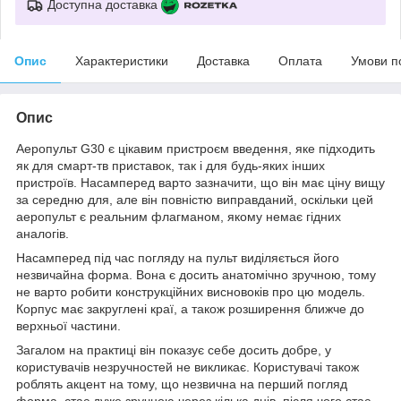
Доступна доставка
Опис
Характеристики
Доставка
Оплата
Умови п
Опис
Аеропульт G30 є цікавим пристроєм введення, яке підходить
як для смарт-тв приставок, так і для будь-яких інших
пристроїв. Насамперед варто зазначити, що він має ціну вищу
за середню для, але він повністю виправданий, оскільки цей
аеропульт є реальним флагманом, якому немає гідних
аналогів.
Насамперед під час погляду на пульт виділяється його
незвичайна форма. Вона є досить анатомічно зручною, тому
не варто робити конструкційних висновоків про цю модель.
Корпус має закруглені краї, а також розширення ближче до
верхньої частини.
Загалом на практиці він показує себе досить добре, у
користувачів незручностей не викликає. Користувачі також
роблять акцент на тому, що незвична на перший погляд
форма, стає дуже зручною через кілька днів, після чого стає