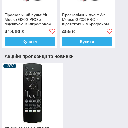
Гіроскопічний пульт Air
Гіроскопічний пульт Air
Mouse G20S PRO з
Mouse G20S PRO з
підсвіткою й мікрофоном
підсвіткою й мікрофоном
418,60
455
₴
₴
Купити
Купити
Акційні пропозиції та новинки
–20%
Air mouse MX3 пульт ДК