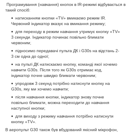
Програмування (навчання) кнопок в IR-режимі відбувається в
такий спосіб:
натисканням кнопки «TV» вмикаємо режим IR.
Червоний індикатор вказує на вмикання режиму;
для переходу в режим навчання утримує кнопку «TV»
3 секунди. Індикатор починає повільно блимати
червоним;
підносимо передавачі пульта ДК і G30s на відстань 2-
3 см одна до одної;
на пульті ДК натискаємо кнопку, команді якої хочемо
навчити G30s. Після того як G30s отримає код,
індикатор почне швидко блимати червоним;
упродовж 3 секунд потрібно натиснути кнопку на
G30s, яку ми хочемо навчити;
після навчання кнопки, індикатор знову почне
повільно блимати, можна переходити до навчання
наступної кнопки;
для виходу з режиму навчання потрібно натиснути
кнопку «TV».
В аеропульт G30 також був вбудований якісний мікрофон,