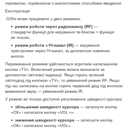
перевагою, порівнюючи з аналогічними способами введення.
Експлуатація
G30s може працювати у двох режимах:
режим роботи через радіоканалу (RF)
—
стандартні функції для керування тв-боксом + функція
air mouse;
режим роботи з ІЧ-канал (IR)
— керування
пристроями через ІЧ-канал, за допомогою навчених
кнопок.
Перемикання режимів здійснюється коротким натисканням
кнопки «TV». Включений режим можна визначити за
допомогою світлової індикації. Якщо горить зелений
світлодіод під кнопкою «TV», то увімкнений режим RF. Якщо
під час натискань на кнопки горить червоний діод під кнопкою
вимкнення звуку — увімкнений режим IR.
У режимі air mouse доступне регулювання швидкості курсора:
збільшення швидкості курсора
— затиснути кнопку
«ОК» і натискати кнопку «VOL +»;
зниження швидкості курсора
— затиснути кнопку
«ОК» і натискати кнопку «VOL».