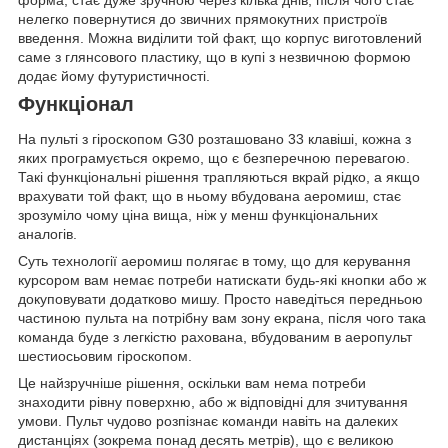
нелегко повернутися до звичних прямокутних пристроїв
введення. Можна виділити той факт, що корпус виготовлений
саме з глянсового пластику, що в купі з незвичною формою
додає йому футуристичності.
Функціонал
На пульті з гіроскопом G30 розташовано 33 клавіші, кожна з
яких програмується окремо, що є безперечною перевагою.
Такі функціональні рішення трапляються вкрай рідко, а якщо
врахувати той факт, що в ньому вбудована аеромиш, стає
зрозуміло чому ціна вища, ніж у менш функціональних
аналогів.
Суть технології аеромиш полягає в тому, що для керування
курсором вам немає потреби натискати будь-які кнопки або ж
докуповувати додатково мишу. Просто наведіться передньою
частиною пульта на потрібну вам зону екрана, після чого така
команда буде з легкістю рахована, вбудованим в аеропульт
шестиосьовим гіроскопом.
Це найзручніше рішення, оскільки вам нема потреби
знаходити рівну поверхню, або ж відповідні для зчитування
умови. Пульт чудово розпізнає команди навіть на далеких
дистанціях (зокрема понад десять метрів), що є великою