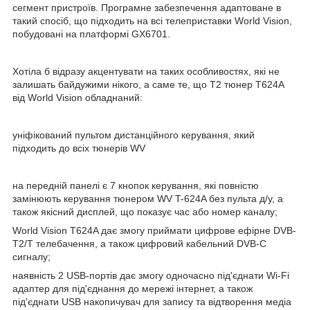
сегмент пристроїв. Програмне забезпечення адаптоване в
такий спосіб, що підходить на всі телеприставки World Vision,
побудовані на платформі GX6701.
Хотіла б відразу акцентувати на таких особливостях, які не
залишать байдужими нікого, а саме те, що Т2 тюнер Т624А
від World Vision обладнаний:
уніфікований пультом дистанційного керування, який
підходить до всіх тюнерів WV
на передній панелі є 7 кнопок керування, які повністю
замінюють керування тюнером WV T-624A без пульта д/у, а
також якісний дисплей, що показує час або номер каналу;
World Vision T624A дає змогу приймати цифрове ефірне DVB-
T2/T телебачення, а також цифровий кабельний DVB-C
сигналу;
наявність 2 USB-портів дає змогу одночасно під'єднати Wi-Fi
адаптер для під'єднання до мережі інтернет, а також
під'єднати USB накопичувач для запису та відтворення медіа