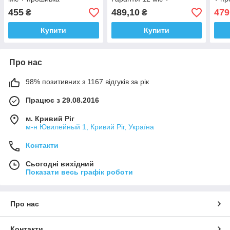
прошивка
455
489,10
479
₴
₴
Купити
Купити
Про нас
98% позитивних з 1167 відгуків за рік
Працює з 29.08.2016
м. Кривий Ріг
м-н Ювилейный 1, Кривий Ріг, Україна
Контакти
Сьогодні вихідний
Показати весь графік роботи
Про нас
Контакти