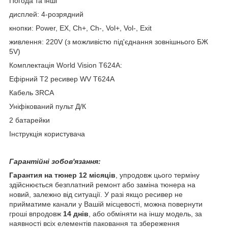
Погода та інші
дисплей: 4-розрядний
кнопки: Power, EX, Ch+, Ch-, Vol+, Vol-, Exit
живлення: 220V (з можливістю під'єднання зовнішнього БЖ
5V)
Комплектація World Vision Т624А:
Ефірний Т2 ресивер WV T624A
Кабель 3RCA
Уніфікований пульт Д/К
2 батарейки
Інструкція користувача
Гарантійні зобов'язання:
Гарантия на тюнер 12 місяців
, упродовж цього терміну
здійснюється безплатний ремонт або заміна тюнера на
новий, залежно від ситуації. У разі якщо ресивер не
прийматиме канали у Вашій місцевості, можна повернути
гроші впродовж
14 днів
, або обміняти на іншу модель, за
наявності всіх елементів паковання та збереження