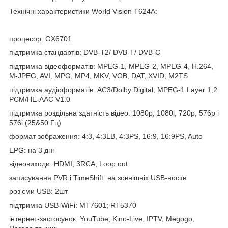
Технічні характеристики World Vision T624A:
процесор: GX6701
підтримка стандартів: DVB-T2/ DVB-T/ DVB-C
підтримка відеоформатів: MPEG-1, MPEG-2, MPEG-4, H.264,
M-JPEG, AVI, MPG, MP4, MKV, VOB, DAT, XVID, M2TS
підтримка аудіоформатів: АС3/Dolby Digital, MPEG-1 Layer 1,2
PCM/HE-AAC V1.0
підтримка роздільна здатність відео: 1080p, 1080i, 720p, 576p і
576i (25&50 Гц)
формат зображення: 4:3, 4:3LB, 4:3PS, 16:9, 16:9PS, Auto
EPG: на 3 дні
відеовиходи: HDMI, 3RCA, Loop out
записування PVR і TimeShift: на зовнішніх USB-носіїв
роз'єми USB: 2шт
підтримка USB-WiFi: MT7601; RT5370
інтернет-застосунок: YouTube, Kino-Live, IPTV, Megogo,