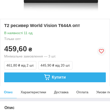
Т2 ресивер World Vision T644A опт
В наявності 11 од.
Тільки опт
459,60
₴
Мінімальне замовлення — 3 шт.
461,80 ₴
від 2 шт.
445,90 ₴
від 20 шт.
Купити
Опис
Характеристики
Доставка
Оплата
Умови п
Опис