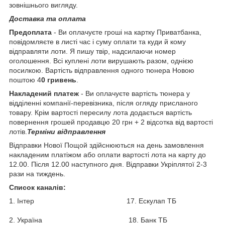
зовнішнього вигляду.
Доставка та оплата
Предоплата
- Ви оплачуєте гроші на картку Приватбанка,
повідомляєте в листі час і суму оплати та куди й кому
відправляти лоти. Я пишу твір, надсилаючи номер
оголошення. Всі куплені лоти вирушають разом, однією
посилкою. Вартість відправлення одного тюнера Новою
поштою 4
0 гривень
.
Накладений платеж
- Ви оплачуєте вартість тюнера у
відділенні компанії-перевізника, після огляду присланого
товару. Крім вартості пересилу лота додається вартість
повернення грошей продавцю 20 грн + 2 відсотка від вартості
лотів.
Терміни відправлення
Відправки Нової Пощой здійснюються на день замовлення
накладеним платіжом або оплати вартості лота на карту до
12.00. Після 12.00 наступного дня. Відправки Укріплятої 2-3
рази на тиждень.
Список каналів:
1. Інтер 17. Ескулап ТБ
2. Україна 18. Банк ТБ