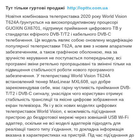
Тут тільки гуртові продажі
http://opttv.com.ua
Новітня комбінована телеприставка 2020 року World Vision
T624A ґрунтується на високопродуктивному процесорі
GUOXIN GX6701, підтримує приймання цифрового ТВ у
стандартах ефірного DVB-T/T2 і кабельного DVB-C
телебачення. Ця модель являє собою оновлену модифікацію
популярної телеприставки T62A, але вже з новим апаратним
забезпеченням, а також графічною оболонкою, яка за
зручністю керування не поступається попередньому, всі
програмні зміни ретельно пропрацьовані та змінені тільки на
підвищення стабільності роботи нового програмного
забезпечення. У телеприставці World Vision T624A
встановлений тюнер MaxLinear MXL608, що добре
зарекомендував себе, має гарну чутливість приймання DVB-
T/T2 і DVB-C сигналу, унаслідок чого користувач отримує
стабільність трансляції та якісне цифрове зображення на
екран телевізора. Як і у всіх нових моделях цифрових
телеприставок World Vision, є можливість під'єднання
пристрою до бездротової мережі через зовнішній USB Wi-Fi
адаптер, оскільки не всі моделі адаптерів підходять для
реалізації такого типу з'єднання, то докладна інформація
вказана в характеристиках на пристрій. Під час під'єднання до