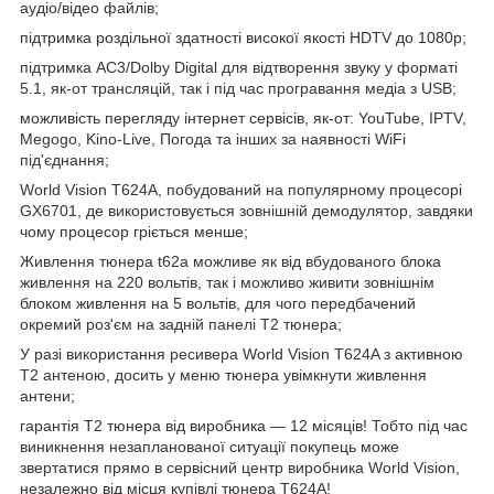
аудіо/відео файлів;
підтримка роздільної здатності високої якості HDTV до 1080p;
підтримка АС3/Dolby Digital для відтворення звуку у форматі
5.1, як-от трансляцій, так і під час програвання медіа з USB;
можливість перегляду інтернет сервісів, як-от: YouTube, IPTV,
Megogo, Kino-Live, Погода та інших за наявності WiFi
під'єднання;
World Vision T624A, побудований на популярному процесорі
GX6701, де використовується зовнішній демодулятор, завдяки
чому процесор гріється менше;
Живлення тюнера t62a можливе як від вбудованого блока
живлення на 220 вольтів, так і можливо живити зовнішнім
блоком живлення на 5 вольтів, для чого передбачений
окремий роз'єм на задній панелі Т2 тюнера;
У разі використання ресивера World Vision T624A з активною
Т2 антеною, досить у меню тюнера увімкнути живлення
антени;
гарантія Т2 тюнера від виробника — 12 місяців! Тобто під час
виникнення незапланованої ситуації покупець може
звертатися прямо в сервісний центр виробника World Vision,
незалежно від місця купівлі тюнера Т624А!