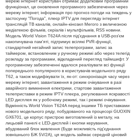
мережі інтернет користувач отримає додатковий програмний
функціонал, це оновлення програмного забезпечення через
мережу інтернет, інформація про прогноз погоди на тиждень у
застосунку "Погода", плеєр IPTV для перегляду інтернет
трансляцій ТВ каналів, онлайн-кінозил Мегого з величезною
медіатекою фільмів, серіалів і мультфільмів, RSS новини.
Модель World Vision T624A після під'єднання в USB-роз'єм
накопичувача пам'яті, підтримує всілякі PVR-функції,
стандартний негайний запис телепрограми, запис за
таймером, встановленим у ручному режимі або через телегід
розкладу за програмами, відкладений перегляд таймшифт. У
програмному забезпеченні вдалося реалізувати всі функції
попереднього популярного в користувачів модельного ряду
Т62, а також модифікувати їх, як-от: синхронізація часу через
мережу інтернет, завантаження в режим очікування в разі
аварійного вимкнення електрики, стартове завантаження
телеприставки в режим IPTV плеєра, регулювання яскравості
LED дисплея як у робочому режимі, так і режимі очікування.
Відмінність World Vision T624A перед іншими ТБ приставками
нового модельного ряду, побудованого на процесорі GUOXIN
GX6701, це корпус пристрою виготовлений із металу, на
лицьовій панелі є LED-дисплей і кнопки керування,
вбудований блок живлення (Буде можливість під'єднання
зовнішнього БЖ 5V/2A), ця модель займає середній ціновий