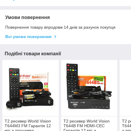
Умови повернення
Повернення товару впродовж 14 днів за рахунок покупця
Всі умови повернення
Подібні товари компанії
Т2 ресивер World Vision
Т2 ресивер World Vision
Т2 р
T644M3 FM Гарантія 12
T644B FM HDMI-CEC
T644
міс + прошивка
Гарантія 12 міс +
+ пр