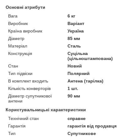
Основні атрибути
Вага
6 кг
Виробник
Варіант
Країна виробник
Україна
Діаметр
85 мм
Матеріал
Сталь
Конструкція
Суцільна
(цільноштампована)
Стан
Новий
Тип підвіски
Полярний
В комплект входить
Антена (тарілка)
Кількість конверторів
1 шт.
Діаметр супутникової
90 мм
антени
Користувальницькі характеристики
Технічний стан
справне
Гарантія
гарантія від продавця
Тип
Супутникове