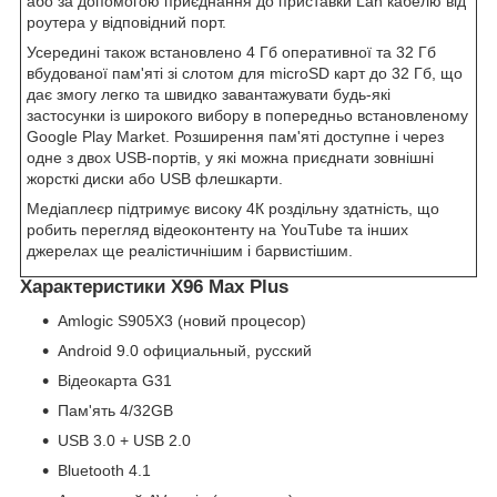
або за допомогою приєднання до приставки Lan кабелю від
роутера у відповідний порт.
Усередині також встановлено 4 Гб оперативної та 32 Гб
вбудованої пам'яті зі слотом для microSD карт до 32 Гб, що
дає змогу легко та швидко завантажувати будь-які
застосунки із широкого вибору в попередньо встановленому
Google Play Market. Розширення пам'яті доступне і через
одне з двох USB-портів, у які можна приєднати зовнішні
жорсткі диски або USB флешкарти.
Медіаплеєр підтримує високу 4К роздільну здатність, що
робить перегляд відеоконтенту на YouTube та інших
джерелах ще реалістичнішим і барвистішим.
Характеристики X96 Max Plus
Amlogic S905X3 (новий процесор)
Android 9.0 официальный, русский
Відеокарта G31
Пам'ять 4/32GB
USB 3.0 + USB 2.0
Bluetooth 4.1