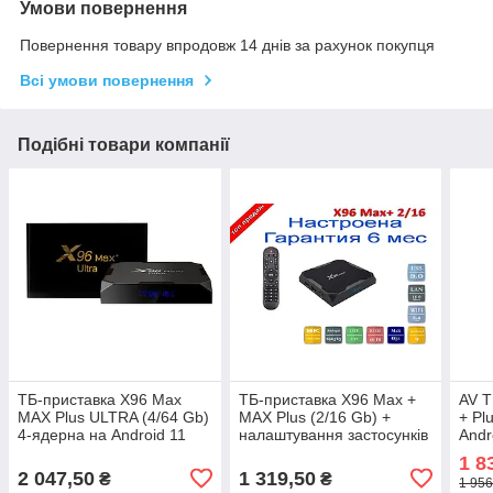
Умови повернення
Повернення товару впродовж 14 днів за рахунок покупця
Всі умови повернення
Подібні товари компанії
ТБ-приставка X96 Max
ТБ-приставка X96 Max +
AV Т
MAX Plus ULTRA (4/64 Gb)
MAX Plus (2/16 Gb) +
+ Pl
4-ядерна на Android 11
налаштування застосунків
Andr
1 8
2 047,50
1 319,50
₴
₴
1 956