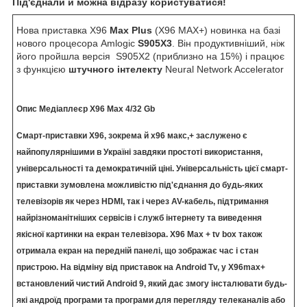
Під'єднали й можна відразу користуватися!
Нова приставка X96
Max Plus
(X96 MAX+) новинка на базі
нового процесора Amlogic
S905X3
. Він продуктивніший, ніж
його пройшла версія S905X2 (приблизно на 15%) і працює
з функцією
штучного інтелекту
Neural Network Accelerator
Опис Медіаплеєр X96 Max 4/32 Gb
Смарт-приставки X96, зокрема й х96 макс,+ заслужено є
найпопулярнішими в Україні завдяки простоті використання,
універсальності та демократичній ціні. Універсальність цієї смарт-
приставки зумовлена можливістю під'єднання до будь-яких
телевізорів як через HDMI, так і через AV-кабель, підтримання
найрізноманітніших сервісів і служб інтернету та виведення
якісної картинки на екран телевізора. X96 Max + tv box також
отримала екран на передній панелі, що зображає час і стан
пристрою. На відміну від приставок на Android Tv, у X96max+
встановлений чистий Android 9, який дає змогу інсталювати будь-
які андроїд програми та програми для перегляду телеканалів або