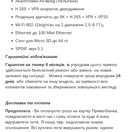
Аналоговий AV-вихід (тюльпани)
H.265 + VP9 апаратне декодування
Роздільна здатність до 8K + H.265 + VP9 + VP10
Wi-Fi 802.11b/g/n/ac на 2 діапазони 2,5 і5 ГГц
Ethernet до 100 Mbit Ethernet
Слот для Micro SD до 64 гіг
SPDIF звук 5.1
Гарантійні зобов'язання:
Гарантия на тюнер 6 місяців в
упродовж цього терміну
здійснюється безплатний ремонт або заміна на новий,
залежно від ситуації. Можна повернути гроші впродовж
14
днів
, або обміняти на іншу модель, за наявності всіх
елементів паковання та збереження зовнішнього вигляду.
Доставка та оплата
Предоплата
- Ви оплачуєте гроші на картку Приватбанка,
повідомляєте в листі час і суму оплати та куди й кому
відправляти лоти. Я пишу твір, надсилаючи номер
оголошення. Всі куплені лоти вирушають разом, однією