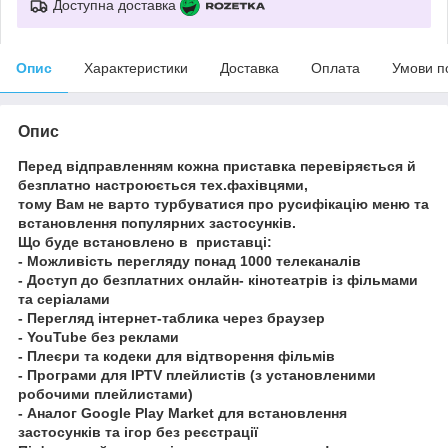
Доступна доставка
Опис
Характеристики
Доставка
Оплата
Умови п
Опис
Перед відправленням кожна приставка перевіряється й
безплатно настроюється тех.фахівцями,
тому Вам не варто турбуватися про русифікацію меню та
встановлення популярних застосунків.
Що буде встановлено в приставці:
- Можливість перегляду понад 1000 телеканалів
- Доступ до безплатних онлайн- кінотеатрів із фільмами
та серіалами
- Перегляд інтернет-таблика через браузер
- YouTube без реклами
- Плеєри та кодеки для відтворення фільмів
- Програми для IPTV плейлистів (з установленими
робочими плейлистами)
- Аналог Google Play Market для встановлення
застосунків та ігор без реєстрації