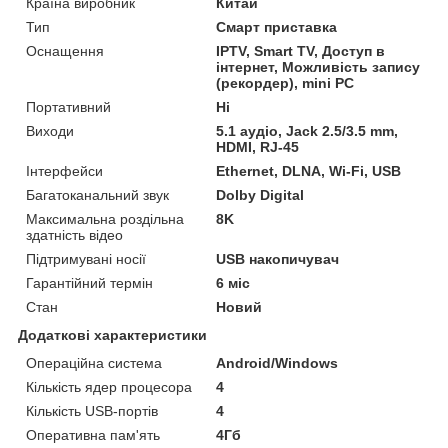
Країна виробник
Китай
Тип
Смарт приставка
Оснащення
IPTV, Smart TV, Доступ в
інтернет, Можливість запису
(рекордер), mini PC
Портативний
Ні
Виходи
5.1 аудіо, Jack 2.5/3.5 mm,
HDMI, RJ-45
Інтерфейси
Ethernet, DLNA, Wi-Fi, USB
Багатоканальний звук
Dolby Digital
Максимальна роздільна
8K
здатність відео
Підтримувані носії
USB накопичувач
Гарантійний термін
6 міс
Стан
Новий
Додаткові характеристики
Операційна система
Android/Windows
Кількість ядер процесора
4
Кількість USB-портів
4
Оперативна пам'ять
4Гб