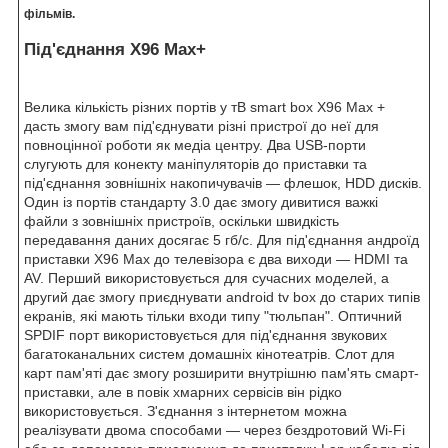
фільмів.
Під'єднання X96 Max+
Велика кількість різних портів у тВ smart box X96 Max +
дасть змогу вам під'єднувати різні пристрої до неї для
повноцінної роботи як медіа центру. Два USB-порти
слугують для конекту маніпуляторів до приставки та
під'єднання зовнішніх накопичувачів — флешок, HDD дисків.
Один із портів стандарту 3.0 дає змогу дивитися важкі
файли з зовнішніх пристроїв, оскільки швидкість
передавання даних досягає 5 гб/c. Для під'єднання андроїд
приставки X96 Max до телевізора є два виходи — HDMI та
AV. Перший використовується для сучасних моделей, а
другий дає змогу приєднувати android tv box до старих типів
екранів, які мають тільки входи типу "тюльпан". Оптичний
SPDIF порт використовується для під'єднання звукових
багатоканальних систем домашніх кінотеатрів. Слот для
карт пам'яті дає змогу розширити внутрішню пам'ять смарт-
приставки, але в повік хмарних сервісів він рідко
використовується. З'єднання з інтернетом можна
реалізувати двома способами — через бездротовий Wi-Fi