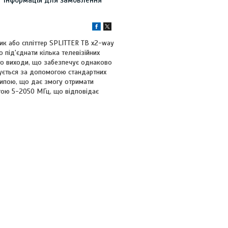
Інформація для замовлення
ик або спліттер SPLITTER ТВ х2-way
о під'єднати кілька телевізійних
ого виходи, що забезпечує однаково
днується за допомогою стандартних
рипою, що дає змогу отримати
тотою 5-2050 МГц, що відповідає