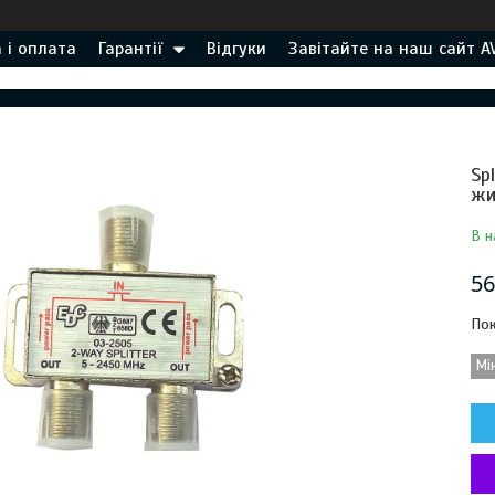
 і оплата
Гарантії
Відгуки
Завітайте на наш сайт A
Sp
жи
В н
56
Пок
Мі