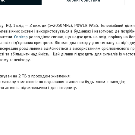
пис
Характеристики
y, HQ, 1 вхід — 2 виходи (5-2050MHz), POWER PASS. Телевізійний дільн
левізійних систем і використовується в будинках і квартирах, де потрібн
 антени.
Сплітер
розподіляє сигнал, що надходить на вхід, порівну на й
а всіх під'єднаних пристроях. Він має два виходу для сигналу та під'є
 всередині роздільника здійснюється з використанням срібловмісного п
сті та збільшити надійність. Цей ділник підходить для сигналів із час
ному телевізору.
ужувач на 2 ТВ з проходом живлення;
я сигналу з можливістю подавання живлення будь-яким з виходів;
я антен із підсилювачем і для інтернету.