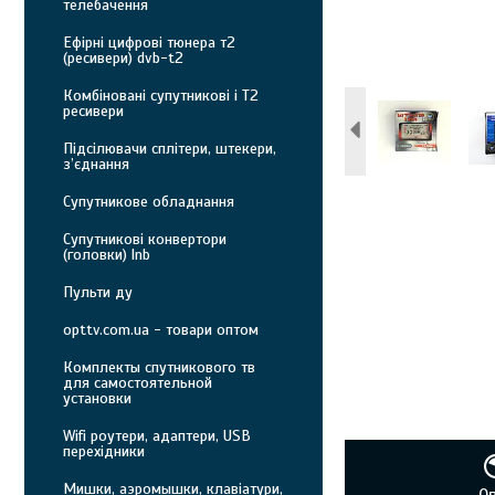
телебачення
Ефірні цифрові тюнера т2
(ресивери) dvb-t2
Комбіновані супутникові і Т2
ресивери
Підсілювачи сплітери, штекери,
з’єднання
Супутникове обладнання
Супутникові конвертори
(головки) lnb
Пульти ду
opttv.com.ua - товари оптом
Комплекты спутникового тв
для самостоятельной
установки
Wifi роутери, адаптери, USB
перехідники
Мишки, аэромышки, клавіатури,