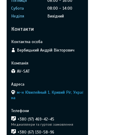
Пʼятниця
08:00
16:00
Субота
08:00
14:00
Неділя
Вихідний
Контакти
Вербицький Андрій Вікторович
AV-SAT
м-н Ювилейный 1, Кривий Ріг, Украї
на
+380 (97) 469-42-45
Медиапллери та гуртові замовлення
+380 (67) 130-58-96