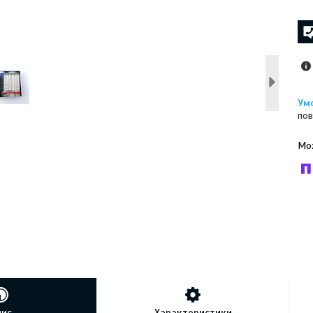
пов
У к
буд