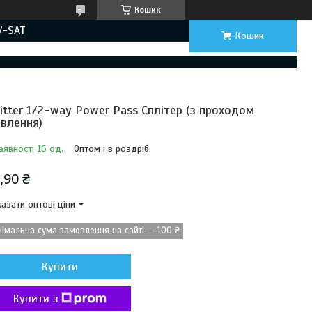
Кошик
V-SAT
Кошик
litter 1/2-way Power Pass Сплітер (з проходом
влення)
аявності 16 од.
Оптом і в роздріб
,90 ₴
азати оптові ціни
німальна сума замовлення на сайті — 100 ₴
Купити
Купити з