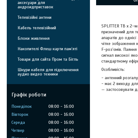
О
аксесуари для
андроидприставок
Телевізійні антени
SPLITTER ТВ х 2-wa
Кабель телевізійний
призначений для те
апаратів до однієї
Блоки живлення
чітке зображення н
Накопителі Флеш карти пам’яті
F-роз'ємів. Паяння
сигнал високої яко
Товари для сайта Пром та Бігль
стандартному ефір
Особливість:
Шнури кабеля для підключення
аудио видео техники
- антенний розгал
- має 2 виходу дл
— застосовувати дл
Графік роботи
Понеділок
08:00
16:00
Вівторок
08:00
16:00
Середа
08:00
16:00
Четвер
08:00
16:00