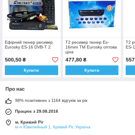
Ефірний тюнер ресивер
Т2 ресивер тюнер Es-
Т2 р
Eurosky ES-16 DVB-T 2
16mini ТМ Eurosky оптова
ES-
ціна
500,50
477,80
557
₴
₴
Купити
Купити
Про нас
98% позитивних з 1164 відгуків за рік
Працює з 29.08.2016
м. Кривий Ріг
м-н Ювилейный 1, Кривий Ріг, Україна