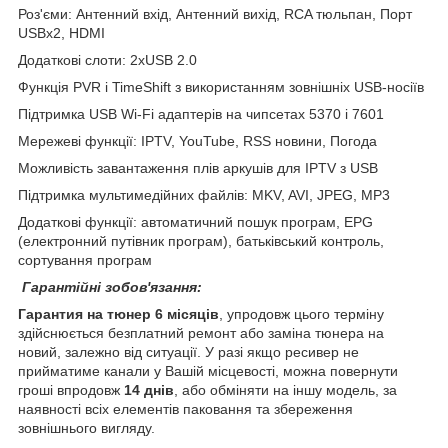
Роз'єми: Антенний вхід, Антенний вихід, RCA тюльпан, Порт
USBx2, HDMI
Додаткові слоти: 2xUSB 2.0
Функція PVR і TimeShift з використанням зовнішніх USB-носіїв
Підтримка USB Wi-Fi адаптерів на чипсетах 5370 і 7601
Мережеві функції: IPTV, YouTube, RSS новини, Погода
Можливість завантаження плів аркушів для IPTV з USB
Підтримка мультимедійних файлів: MKV, AVI, JPEG, MP3
Додаткові функції: автоматичний пошук програм, EPG
(електронний путівник програм), батьківський контроль,
сортування програм
Гарантійні зобов'язання:
Гарантия на тюнер 6 місяців
, упродовж цього терміну
здійснюється безплатний ремонт або заміна тюнера на
новий, залежно від ситуації. У разі якщо ресивер не
прийматиме канали у Вашій місцевості, можна повернути
гроші впродовж
14 днів
, або обміняти на іншу модель, за
наявності всіх елементів паковання та збереження
зовнішнього вигляду.