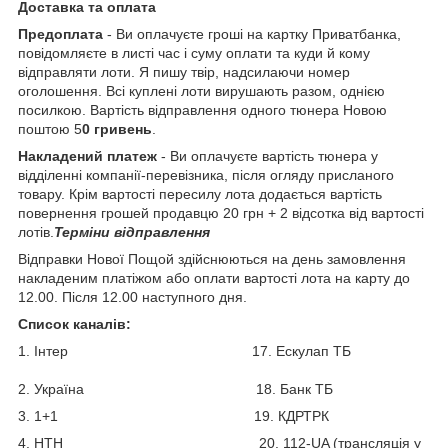
Доставка та оплата
Предоплата
- Ви оплачуєте гроші на картку Приватбанка,
повідомляєте в листі час і суму оплати та куди й кому
відправляти лоти. Я пишу твір, надсилаючи номер
оголошення. Всі куплені лоти вирушають разом, однією
посилкою. Вартість відправлення одного тюнера Новою
поштою 5
0 гривень
.
Накладений платеж
- Ви оплачуєте вартість тюнера у
відділенні компанії-перевізника, після огляду присланого
товару. Крім вартості пересилу лота додається вартість
повернення грошей продавцю 20 грн + 2 відсотка від вартості
лотів.
Терміни відправлення
Відправки Нової Пощой здійснюються на день замовлення
накладеним платіжом або оплати вартості лота на карту до
12.00. Після 12.00 наступного дня.
Список каналів:
1. Інтер 17. Ескулап ТБ
2. Україна 18. Банк ТБ
3. 1+1 19. КДРТРК
4. НТН 20. 112-UA (трансляція у