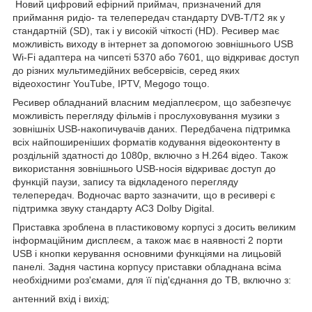
Новий цифровий ефірний приймач, призначений для
приймання ридіо- та телепередач стандарту DVB-T/T2 як у
стандартній (SD), так і у високій чіткості (HD). Ресивер має
можливість виходу в інтернет за допомогою зовнішнього USB
Wi-Fi адаптера на чипсеті 5370 або 7601, що відкриває доступ
до різних мультимедійних вебсервісів, серед яких
відеохостинг YouTube, IPTV, Megogo тощо.
Ресивер обладнаний власним медіаплеєром, що забезпечує
можливість перегляду фільмів і прослуховування музики з
зовнішніх USB-накопичувачів даних. Передбачена підтримка
всіх найпоширеніших форматів кодування відеоконтенту в
роздільній здатності до 1080p, включно з H.264 відео. Також
використання зовнішнього USB-носія відкриває доступ до
функцій паузи, запису та відкладеного перегляду
телепередач. Водночас варто зазначити, що в ресивері є
підтримка звуку стандарту АС3 Dolby Digital.
Приставка зроблена в пластиковому корпусі з досить великим
інформаційним дисплеєм, а також має в наявності 2 порти
USB і кнопки керування основними функціями на лицьовій
панелі. Задня частина корпусу приставки обладнана всіма
необхідними роз'ємами, для її під'єднання до ТВ, включно з:
антенний вхід і вихід;