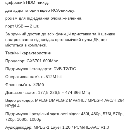
цифровий HDMI-вихід;
два аудіо та один відео RCA-виходу;
роз'єм для під'єднання блока живлення.
порт USB — 2 шт.
За зручний доступ до всіх функцій приставки та її швидке
настроювання відповідає ергономічний пульт ДК, що
міститься в комплекті.
Технічні характеристики:
Процесор: GX6701 600Mhz
Підтримувані стандарти: DVB-T2/T/C
Оперативна пам'ять:512M bit
Флешпам'ять: 32Мб
Діапазон частот: 177,5-226,5 ~ 474-866 МГц
Відео декодер: MPEG-1/MPEG-2 MP@HL / MPEG-4 AVC/H.264
HP@L4
Підтримувані роздільні здатності відео: 480i, 480р, 576i, 576р,
720р, 1080i, 1080р
Аудіодекодер: MPEG-1 Layer 1,20 / PCM/HE-AAC V1.0