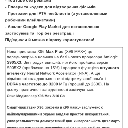
- YouTube без реклами
- Плеєри та кодеки для відтворення фільмів
- Програми для IPTV плейлистів (з установленими
робочими плейлистами)
- Аналог Google Play Market для встановлення
застосунків та ігор без реєстрації
Під'єднали й можна відразу користуватися!
Нова приставка X96
Max Plus
(X96 MAX+) це
передноворічна новинка на базі нового процесора Amlogic
S905X3
. Він продуктивніший, ніж його пройшла версія
S905X2 (приблизно на 15%) і працює з функцією
штучного
інтелекту
Neural Network Accelerator (NNA). А ще
відмінності складаються в типі підтримуваної пам'яті —
DDR4 з частотою до 3200
МГц (проший до 2600). На
цьому практично і всі відмінності закінчуються.
Опис Медіаплеєр X96 Max 2/16 Gb
Смарт-приставки X96, зокрема й х96 макс,+ заслужено є
найпопулярнішими в Україні завдяки простоті використання,
універсальності та демократичній ціні. Універсальність цієї смарт-