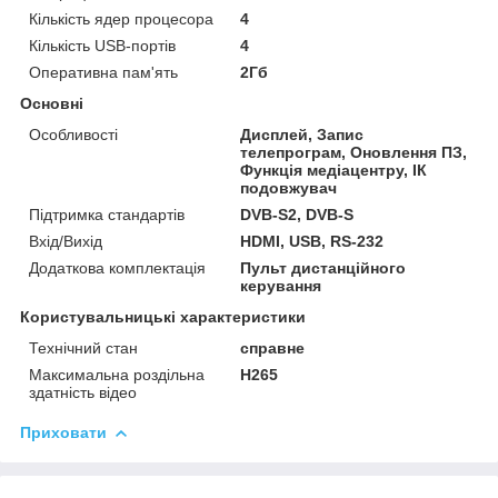
Кількість ядер процесора
4
Кількість USB-портів
4
Оперативна пам'ять
2Гб
Основні
Особливості
Дисплей, Запис
телепрограм, Оновлення ПЗ,
Функція медіацентру, ІК
подовжувач
Підтримка стандартів
DVB-S2, DVB-S
Вхід/Вихід
HDMI, USB, RS-232
Додаткова комплектація
Пульт дистанційного
керування
Користувальницькі характеристики
Технічний стан
справне
Максимальна роздільна
H265
здатність відео
Приховати