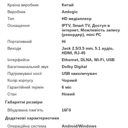
Країна виробник
Китай
Виробник
Amlogic
Тип
HD медіаплеєр
Оснащення
IPTV, Smart TV, Доступ в
інтернет, Можливість запису
(рекордер), mini PC
Портативний
Ні
Виходи
Jack 2.5/3.5 mm, 5.1 аудіо,
HDMI, RJ-45
Інтерфейси
Ethernet, DLNA, Wi-Fi, USB
Багатоканальний звук
Dolby Digital
Підтримувані носії
USB накопичувач
Колір корпусу
Чорний
Гарантійний термін
6 міс
Стан
Новий
Габаритні розміри
Вбудована пам'ять
16Гб
Додаткові характеристики
Операційна система
Android/Windows