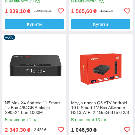
В наявності 19 од.
В наявності 5 од.
1 839,10
1 565,60
₴
₴
1 956,50 ₴
1 648 ₴
Купити
Купити
–3%
N5 Max X4 Android 11 Smart
Медіа плеєр Q5 ATV Android
Tv Box 4/64GB Amlogic
10.0 Smart TV Box Allwinner
S905X4 Lan 1000M
H313 WIFI 2.4G/5G BT5.0 2/8
ATV голосовий пульт
В наявності 1 од.
В наявності 13 од.
2 349,30
1 046,50
₴
₴
2 422 ₴