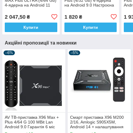
MAX Plus ULTRA (4/64 Gb)
Plus (4/32 Gb) 4-ядерна
Plus
4-ядерна на Android 11
на Android 9.0 Настроєна
Andr
Mbit
2 047,50
1 820
1 9
₴
₴
Купити
Купити
Акційні пропозиції та новинки
–6%
–5%
AV ТВ-приставка X96 Max +
Смарт приставка X96 M200
Plus 4/64 G 100 MBit Lan
2/16, Amlogic S905X5M,
Android 9.0 Гарантія 6 міс
Android 14 + налаштування