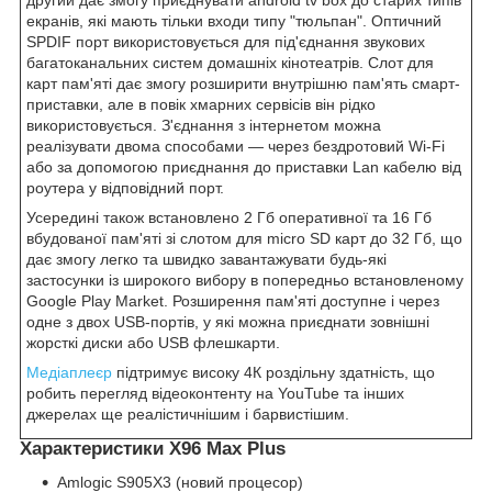
екранів, які мають тільки входи типу "тюльпан". Оптичний
SPDIF порт використовується для під'єднання звукових
багатоканальних систем домашніх кінотеатрів. Слот для
карт пам'яті дає змогу розширити внутрішню пам'ять смарт-
приставки, але в повік хмарних сервісів він рідко
використовується. З'єднання з інтернетом можна
реалізувати двома способами — через бездротовий Wi-Fi
або за допомогою приєднання до приставки Lan кабелю від
роутера у відповідний порт.
Усередині також встановлено 2 Гб оперативної та 16 Гб
вбудованої пам'яті зі слотом для micro SD карт до 32 Гб, що
дає змогу легко та швидко завантажувати будь-які
застосунки із широкого вибору в попередньо встановленому
Google Play Market. Розширення пам'яті доступне і через
одне з двох USB-портів, у які можна приєднати зовнішні
жорсткі диски або USB флешкарти.
Медіаплеєр
підтримує високу 4К роздільну здатність, що
робить перегляд відеоконтенту на YouTube та інших
джерелах ще реалістичнішим і барвистішим.
Характеристики X96 Max Plus
Amlogic S905X3 (новий процесор)