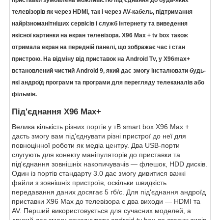
приставки зумовлена можливістю під'єднання до будь-яких
телевізорів як через HDMI, так і через AV-кабель, підтримання
найрізноманітніших сервісів і служб інтернету та виведення
якісної картинки на екран телевізора. X96 Max + tv box також
отримала екран на передній панелі, що зображає час і стан
пристрою. На відміну від приставок на Android Tv, у X96max+
встановлений чистий Android 9, який дає змогу інсталювати будь-
які андроїд програми та програми для перегляду телеканалів або
фільмів.
Під'єднання X96 Max+
Велика кількість різних портів у тВ smart box X96 Max +
дасть змогу вам під'єднувати різні пристрої до неї для
повноцінної роботи як медіа центру. Два USB-порти
слугують для конекту маніпуляторів до приставки та
під'єднання зовнішніх накопичувачів — флешок, HDD дисків.
Один із портів стандарту 3.0 дає змогу дивитися важкі
файли з зовнішніх пристроїв, оскільки швидкість
передавання даних досягає 5 гб/c. Для під'єднання андроїд
приставки X96 Max до телевізора є два виходи — HDMI та
AV. Перший використовується для сучасних моделей, а
другий дає змогу приєднувати android tv box до старих типів