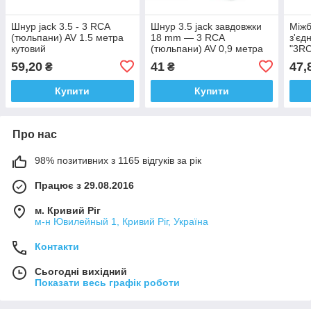
Шнур jack 3.5 - 3 RCA
Шнур 3.5 jack завдовжки
Міжб
(тюльпани) AV 1.5 метра
18 mm — 3 RCA
з'єд
кутовий
(тюльпани) AV 0,9 метра
"3RC
59,20
41
47,
₴
₴
Купити
Купити
Про нас
98% позитивних з 1165 відгуків за рік
Працює з 29.08.2016
м. Кривий Ріг
м-н Ювилейный 1, Кривий Ріг, Україна
Контакти
Сьогодні вихідний
Показати весь графік роботи