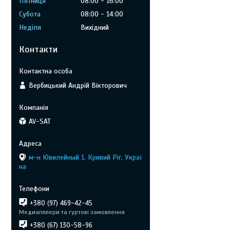
Пʼятниця
08:00
16:00
Субота
08:00
14:00
Неділя
Вихідний
Контакти
Вербицький Андрій Вікторович
AV-SAT
м-н Ювилейный 1, Кривий Ріг, Украї
на
+380 (97) 469-42-45
Медиапллери та гуртові замовлення
+380 (67) 130-58-96