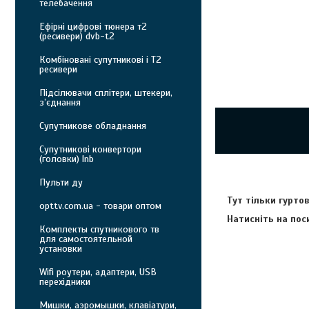
телебачення
Ефірні цифрові тюнера т2
(ресивери) dvb-t2
Комбіновані супутникові і Т2
ресивери
Підсілювачи сплітери, штекери,
з’єднання
Супутникове обладнання
Супутникові конвертори
(головки) lnb
Пульти ду
Тут тільки гурто
opttv.com.ua - товари оптом
Натисніть на пос
Комплекты спутникового тв
для самостоятельной
установки
Wifi роутери, адаптери, USB
перехідники
Мишки, аэромышки, клавіатури,