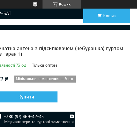
Кошик
V-SAT
Кошик
мнатна антена з підсилювачем (чебурашка) гуртом
з гарантії
аявності 73 од.
Тільки оптом
2 ₴
Мінімальне замовлення — 5 шт.
Купити
+380 (97) 469-42-45
Медиапллери та гуртові замовлення