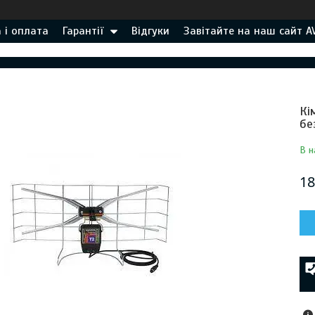
 і оплата
Гарантії
Відгуки
Завітайте на наш сайт A
Кі
бе
В н
18