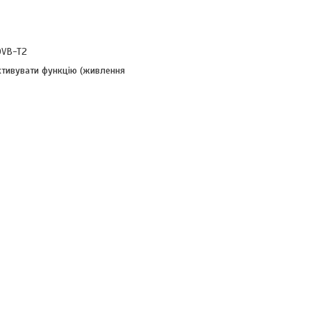
DVB-T2
ктивувати функцію (живлення