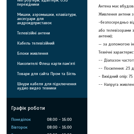
Wifi роутери, адаптери, USB
перехідники
Антена має вбудов
Живлення антени з
Мишки, аэромышки, клавіатури,
аксесуари для
-безпосередньо ві
андроидприставок
або телевізорами 
Телевізійні антени
антени);
Кабель телевізійний
— за допомогою ін
Технічні характерис
Блоки живлення
-- Діапазон часто
Накопителі Флеш карти пам’яті
-- Посилення: 23 
Товари для сайта Пром та Бігль
- Вихідний опір: 75
Шнури кабеля для підключення
-- Напруга живленн
аудио видео техники
Графік роботи
Понеділок
08:00
16:00
Вівторок
08:00
16:00