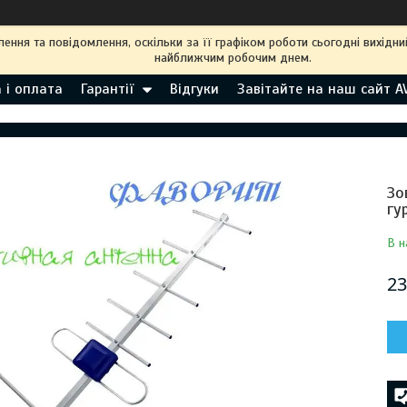
ння та повідомлення, оскільки за її графіком роботи сьогодні вихідн
найближчим робочим днем.
 і оплата
Гарантії
Відгуки
Завітайте на наш сайт A
Зо
гу
В н
23