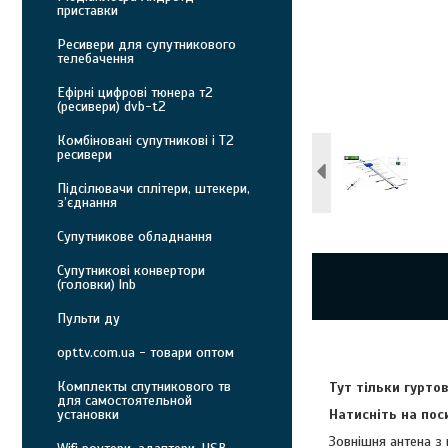
приставки
Ресивери для супутникового
телебачення
Ефірні цифрові тюнера т2
(ресивери) dvb-t2
Комбіновані супутникові і Т2
ресивери
Підсілювачи сплітери, штекери,
з’єднання
Супутникове обладнання
Супутникові конвертори
(головки) lnb
Пульти ду
opttv.com.ua - товари оптом
Комплекты спутникового тв
Тут тільки гурто
для самостоятельной
установки
Натисніть на пос
Зовнішня антена з