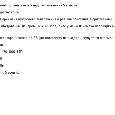
аний підсилювач із напругою живлення 5 вольтів.
дійснюється:
д приймача цифрового телебачення в разі використання з приставками 
з вбудованим тюнером DVB-T2. Водночас у меню приймача необхідно а
жектора живлення USB (до комплекту не входить і купується окремо).
тики:
т: 470-800-МГц
дБ
 Ом
я: 5 вольтів