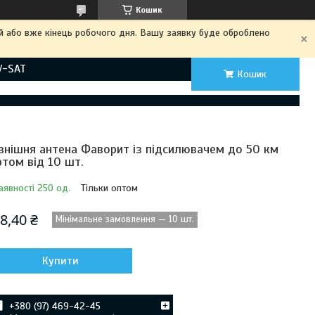
Кошик
ий або вже кінець робочого дня. Вашу заявку буде оброблено
V-SAT
Кошик
внішня антена Фаворит із підсилювачем до 50 км
ртом від 10 шт.
аявності 250 од.
Тільки оптом
8,40 ₴
Мінімальне замовлення — 10 шт.
Купити
+380 (97) 469-42-45