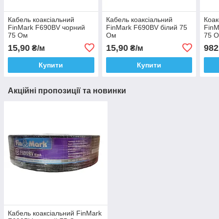
Кабель коаксіальний
Кабель коаксіальний
Коак
FinMark F690BV чорний
FinMark F690BV білий 75
FinM
75 Ом
Ом
75 О
15,90
15,90
982
₴/м
₴/м
Купити
Купити
Акційні пропозиції та новинки
Кабель коаксіальний FinMark