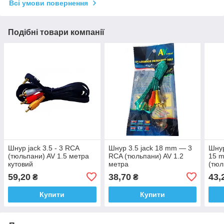
Всі умови повернення
Подібні товари компанії
Шнур jack 3.5 - 3 RCA
Шнур 3.5 jack 18 mm — 3
Шнур
(тюльпани) AV 1.5 метра
RCA (тюльпани) AV 1.2
15 
кутовий
метра
(тюл
до А
59,20
38,70
43,
₴
₴
Купити
Купити