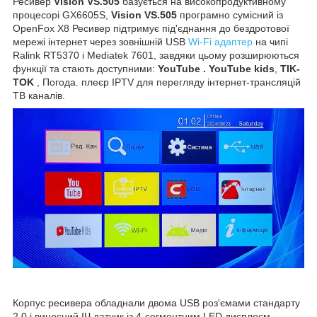
Ресивер
Vision VS.505
базується на високопродуктивному
процесорі GX6605S,
Vision VS.505
програмно сумісний із
OpenFox X8 Ресивер підтримує під'єднання до бездротової
мережі інтернет через зовнішній USB
Wi-Fi адаптер
на чипі
Ralink RT5370 і Mediatek 7601, завдяки цьому розширюються
функції та стають доступними:
YouTube . YouTube kids
,
TIK-
TOK
, Погода. плеєр IPTV для перегляду інтернет-трансляцій
ТВ каналів.
Корпус ресивера обладнали двома USB роз'ємами стандарту
2.0 і виносний ІЧ датчик із 4-сегментним LED дисплеєм