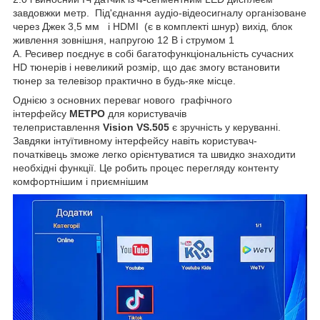
завдовжки метр. Під'єднання аудіо-відеосигналу організоване
через Джек 3,5 мм і HDMI (є в комплекті шнур) вихід, блок
живлення зовнішня, напругою 12 В і струмом 1
А. Ресивер поєднує в собі багатофункціональність сучасних
HD тюнерів і невеликий розмір, що дає змогу встановити
тюнер за телевізор практично в будь-яке місце.
Однією з основних переваг нового графічного
інтерфейсу
МЕТРО
для користувачів
телеприставлення
Vision VS.505
є зручність у керуванні.
Завдяки інтуїтивному інтерфейсу навіть користувач-
початківець зможе легко орієнтуватися та швидко знаходити
необхідні функції. Це робить процес перегляду контенту
комфортнішим і приємнішим