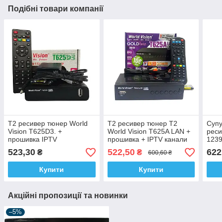
Подібні товари компанії
Т2 ресивер тюнер World
Т2 ресивер тюнер T2
Супу
Vision T625D3. +
World Vision T625A LAN +
реси
прошивка IPTV
прошивка + IPTV канали
1239
про
523,30
522,50
622
₴
₴
600,60 ₴
Купити
Купити
Акційні пропозиції та новинки
–5%