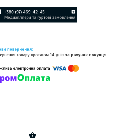
+380 (97) 469-42-45
Медиапллери та гуртові замовлення
ернення товару протягом 14 днів
за рахунок покупця
омпанії підключені електронні платежі. Тепер ви можете купити
ь-який товар не покидаючи сайту.