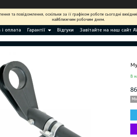
ння та повідомлення, оскільки за її графіком роботи сьогодні вихідн
найближчим робочим днем.
 і оплата
Гарантії
Відгуки
Завітайте на наш сайт A
Му
В н
86
Мі