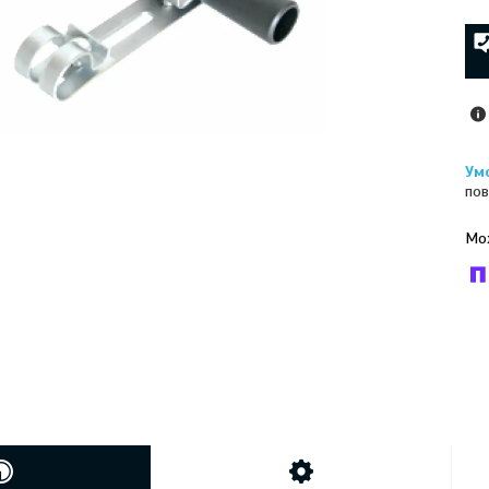
пов
У к
буд