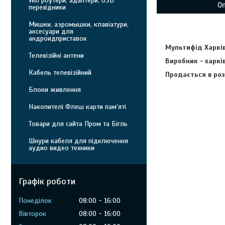
Wifi роутери, адаптери, USB
О
перехідники
Мишки, аэромышки, клавіатури,
аксесуари для
андроидприставок
Мультифід Харків
Телевізійні антени
Виробник
-
харкі
Кабель телевізійний
Продається в роз
Блоки живлення
Накопителі Флеш карти пам’яті
Товари для сайта Пром та Бігль
Шнури кабеля для підключення
аудио видео техники
Графік роботи
Понеділок
08:00
16:00
Вівторок
08:00
16:00