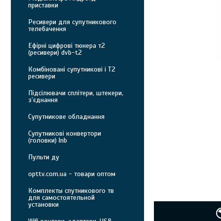
приставки
Ресивери для супутникового
телебачення
Ефірні цифрові тюнера т2
(ресивери) dvb-t2
Комбіновані супутникові і Т2
ресивери
Підсілювачи сплітери, штекери,
з’єднання
Супутникове обладнання
Супутникові конвертори
(головки) lnb
Пульти ду
opttv.com.ua - товари оптом
Комплекты спутникового тв
для самостоятельной
установки