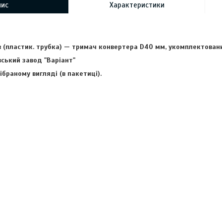
пис
Характеристики
 (пластик. трубка) — тримач конвертера D40 мм,
укомплектован
вський завод "
Варіант
"
ібраному вигляді (в пакетиці).