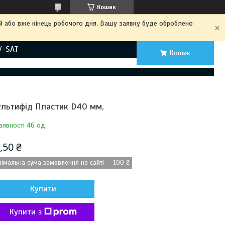
Кошик
ий або вже кінець робочого дня. Вашу заявку буде оброблено
V-SAT
Кошик
льтифід Пластик D40 мм,
аявності 46 од.
,50 ₴
німальна сума замовлення на сайті — 100 ₴
Купити
Купити з