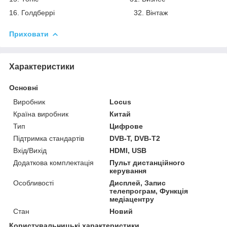
16. Голдберрі 32. Вінтаж
Приховати
Характеристики
Основні
Виробник
Locus
Країна виробник
Китай
Тип
Цифрове
Підтримка стандартів
DVB-T, DVB-T2
Вхід/Вихід
HDMI, USB
Додаткова комплектація
Пульт дистанційного
керування
Особливості
Дисплей, Запис
телепрограм, Функція
медіацентру
Стан
Новий
Користувальницькі характеристики