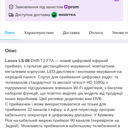
Замовлення під захистом
Доступна доставка
Опис
Характеристики
Доставка
Оплата
Умови п
Опис
Locus LS-08
DVB-T2 FTA — новий цифровий ефірний
приймач, з пультом дистанційного керування, компактним
металевим корпусом, LED-дисплеєм і кнопками керування на
передній панелі. Слугує для приймання цифрових радіо- та
телеканалів стандартної та високої чіткості HD 1080p з
підтримкою під'єднуваних зовнішніх Wi-Fi адаптерів, з багатим
набором функцій, що помітно виділяє цю модель від продукції
інших виробників. Цей ресивер додатково має DVB-
C приймачем і може використовуватися не тільки для
приймання 32 каналів з ефіру, а й для перегляду програм
кабельного оператора в цифровому діапазоні. У Кривому
Розі на кабельній мережі приймає 90 каналів (перевіряли на
Задній). Можливість приймання в кабельному телебачення в