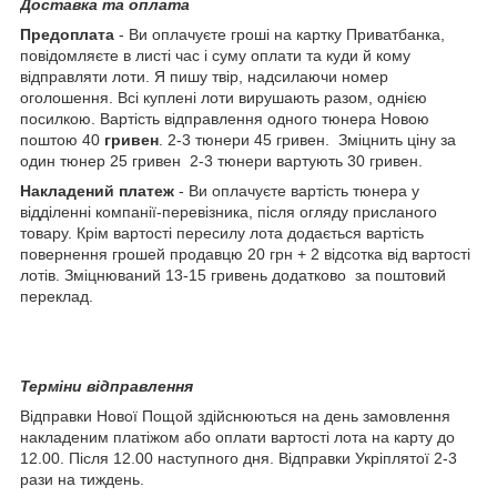
Доставка та оплата
Предоплата
- Ви оплачуєте гроші на картку Приватбанка,
повідомляєте в листі час і суму оплати та куди й кому
відправляти лоти. Я пишу твір, надсилаючи номер
оголошення. Всі куплені лоти вирушають разом, однією
посилкою. Вартість відправлення одного тюнера Новою
поштою 40
гривен
. 2-3 тюнери 45 гривен. Зміцнить ціну за
один тюнер 25 гривен 2-3 тюнери вартують 30 гривен.
Накладений платеж
- Ви оплачуєте вартість тюнера у
відділенні компанії-перевізника, після огляду присланого
товару. Крім вартості пересилу лота додається вартість
повернення грошей продавцю 20 грн + 2 відсотка від вартості
лотів. Зміцнюваний 13-15 гривень додатково за поштовий
переклад.
Терміни відправлення
Відправки Нової Пощой здійснюються на день замовлення
накладеним платіжом або оплати вартості лота на карту до
12.00. Після 12.00 наступного дня. Відправки Укріплятої 2-3
рази на тиждень.