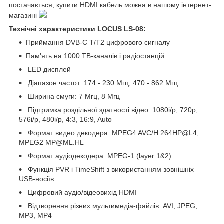
постачається, купити HDMI кабель можна в нашому інтернет-
магазині
Технічні характеристики LOCUS LS-08:
Приймання DVB-C T/T2 цифрового сигналу
Пам'ять на 1000 ТВ-каналів і радіостанцій
LED дисплей
Діапазон частот: 174 - 230 Мгц, 470 - 862 Мгц
Ширина смуги: 7 Мгц, 8 Мгц
Підтримка роздільної здатності відео: 1080i/p, 720p,
576i/p, 480i/p, 4:3, 16:9, Auto
Формат видео декодера: MPEG4 AVC/H.264HP@L4,
MPEG2 MP@ML.HL
Формат аудіодекодера: MPEG-1 (layer 1&2)
Функція PVR і TimeShift з використанням зовнішніх
USB-носіїв
Цифровий аудіо/відеовихід HDMI
Відтворення різних мультимедіа-файлів: AVI, JPEG,
MP3, MP4