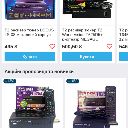
Т2 ресивер тюнер LOCUS
Т2 ресивер тюнер T2
Т2 р
LS-08 металевий корпус
World Vision T625D5+
T645
кінотеатр MEGAGO
12 м
Гарантія 12 міс.
495
500,50
546
₴
₴
Купити
Купити
Акційні пропозиції та новинки
–13%
–10%