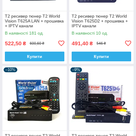
Т2 ресивер тюнер T2 World
Т2 ресивер тюнер T2 World
Vision T625A LAN + прошивка
Vision T625D2 + прошивка +
+ IPTV канали
IPTV канали
В наявності 181 од.
В наявності 10 од.
522,50
491,40
₴
₴
600,60 ₴
546 ₴
Купити
Купити
–10%
–9%
Т2 ресивер тюнер T2 World
Т2 ресивер тюнер T2 World