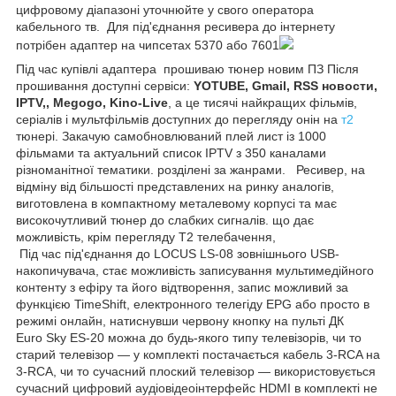
цифровому діапазоні уточнюйте у свого оператора
кабельного тв. Для під'єднання ресивера до інтернету
потрібен адаптер на чипсетах 5370 або 7601
Під час купівлі адаптера прошиваю тюнер новим ПЗ Після
прошивання доступні сервіси:
YOTUBE, Gmail, RSS новости,
IPTV,, Megogo, Kino-Live
, а це тисячі найкращих фільмів,
серіалів і мультфільмів доступних до перегляду онін на
т2
тюнері. Закачую самобновлюваний плей лист із 1000
фільмами та актуальний список IPTV з 350 каналами
різноманітної тематики. розділені за жанрами. Ресивер, на
відміну від більшості представлених на ринку аналогів,
виготовлена в компактному металевому корпусі та має
високочутливий тюнер до слабких сигналів. що дає
можливість, крім перегляду Т2 телебачення,
Під час під'єднання до LOCUS LS-08 зовнішнього USB-
накопичувача, стає можливість записування мультимедійного
контенту з ефіру та його відтворення, запис можливий за
функцією TimeShift, електронного телегіду EPG або просто в
режимі онлайн, натиснувши червону кнопку на пульті ДК
Euro Sky ES-20 можна до будь-якого типу телевізорів, чи то
старий телевізор — у комплекті постачається кабель 3-RCA на
3-RCA, чи то сучасний плоский телевізор — використовується
сучасний цифровий аудіовідеоінтерфейс HDMI в комплекті не