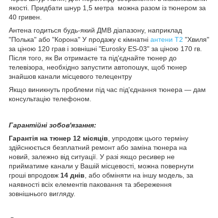
якості. Придбати шнур 1,5 метра можна разом із тюнером за
40 гривен.
Антена годиться будь-який ДМВ діапазону, наприклад
"Полька" або "Корона" У продажу є кімнатні
антени Т2
"Хвиля"
за ціною 120 грав і зовнішні "Eurosky ES-03" за ціною 170 гв.
Після того, як Ви отримаєте та під'єднайте тюнер до
телевізора, необхідно запустити автопошук, щоб тюнер
знайшов канали місцевого телецентру
Якщо виникнуть проблеми під час під'єднання тюнера — дам
консультацію телефоном.
Гарантійні зобов'язання:
Гарантія на тюнер 12 місяців
, упродовж цього терміну
здійснюється безплатний ремонт або заміна тюнера на
новий, залежно від ситуації. У разі якщо ресивер не
прийматиме канали у Вашій місцевості, можна повернути
гроші впродовж
14 днів
, або обміняти на іншу модель, за
наявності всіх елементів паковання та збереження
зовнішнього вигляду.