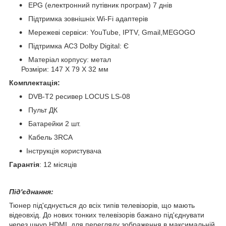
EPG (електронний путівник програм) 7 днів
Підтримка зовнішніх Wi-Fi адаптерів
Мережеві сервіси: YouTube, IPTV, Gmail,MEGOGO
Підтримка АС3 Dolby Digital: Є
Матеріал корпусу: метал
Розміри: 147 Х 79 Х 32 мм
Комплектація:
DVB-T2 ресивер LOCUS LS-08
Пульт ДК
Батарейки 2 шт.
Кабель 3RCA
Інструкція користувача
Гарантія
: 12 місяців
Під'єднання:
Тюнер під'єднується до всіх типів телевізорів, що мають
відеовхід. До нових тонких телевізорів бажано під'єднувати
через шнур HDMI, для перегляду зображення в максимальній