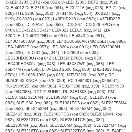
D-LED 3203 DBT2 (код 052); D-LED 32303 DBT2 (код 052);
DLE-4012 DLE-2715 (код 061); E-23-1116 (код 026); EP-21 (код
028); HTL 3246 (код 052); JH-11490 (код 054); JX-1207 (код
019); JX-8030 (код 023); L43FHD21B (код 082); L43FHD22B
(код 083); LC-40A51 (код 059); LCD-267 LCD-326 HPC (код
040); LCD-322 LCD-324 LED-322 LED19 (код 041); LD-
320DLH; LD-40T2FHD (код 091); LE-4343 (код 081);
LE40CT5030AK (код 088); LE43CU6550AK (MOUSE) (код 088);
LEA-24B52P (код 057); LED 3204 (код 001); LED DB3200BH
(код 029); LED201 (код 044); LED2868 (код 033);
LED29HD300U (код 042); LED32HD700U (код 038);
LED40FHD500U (код 043); LES-48X87WF (код 066); LES-
65B47M (код 058); LHA-1528 2698 (код 068); LHE-1929 (код
070); LHS-1698 1998 (код 069); MTV3226L (код 035); RC
BLACK 43 KNOP (код 079, 080); RC-1994301 (код 086/087);
RC-1994925 (код 084/085); RC02-T338 (код 030); RC1994939
(код 084/085); RCT-Z-SUN92; RL-24E1303 (код 003); RM-
L1153; SLE 3210M4; SLE1953M4 (код 052); SLE1958 (код
082); SLE1960 (код 082); SLE1961TCS (код 082); SLE22F53M4
(код 052); SLE2453M4 (код 052); SLE2459M4 (код 082);
SLE2463 (код 082); SLE2466TCS (код 082); SLE2810M4 (код
082); SLE2813TC (код 082); SLE2814TCS (код 082);
SLE2909M4 (код 052); SLE3210M4 (код 052); SLE3214M4 (код
082); SLE3218TC (код 082); SLE3222TCS (код 082); SLE40F11