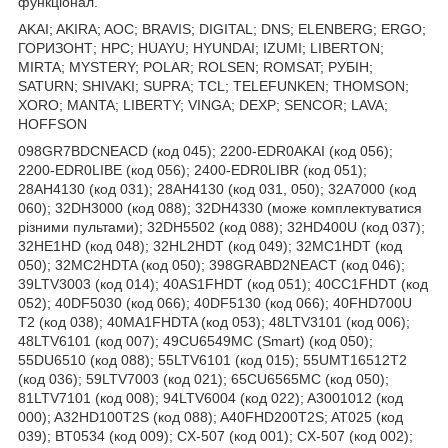
функціонал.
AKAI; AKIRA; AOC; BRAVIS; DIGITAL; DNS; ELENBERG; ERGO;
ГОРИЗОНТ; HPC; HUAYU; HYUNDAI; IZUMI; LIBERTON;
MIRTA; MYSTERY; POLAR; ROLSEN; ROMSAT; РУБІН;
SATURN; SHIVAKI; SUPRA; TCL; TELEFUNKEN; THOMSON;
XORO; MANTA; LIBERTY; VINGA; DEXP; SENCOR; LAVA;
HOFFSON
098GR7BDCNEACD (код 045); 2200-EDR0AKAI (код 056);
2200-EDR0LIBE (код 056); 2400-EDR0LIBR (код 051);
28AH4130 (код 031); 28AH4130 (код 031, 050); 32A7000 (код
060); 32DH3000 (код 088); 32DH4330 (може комплектуватися
різними пультами); 32DH5502 (код 088); 32HD400U (код 037);
32HE1HD (код 048); 32HL2HDT (код 049); 32MC1HDT (код
050); 32MC2HDTA (код 050); 398GRABD2NEACT (код 046);
39LTV3003 (код 014); 40AS1FHDT (код 051); 40CC1FHDT (код
052); 40DF5030 (код 066); 40DF5130 (код 066); 40FHD700U
T2 (код 038); 40MA1FHDTA (код 053); 48LTV3101 (код 006);
48LTV6101 (код 007); 49CU6549MC (Smart) (код 050);
55DU6510 (код 088); 55LTV6101 (код 015); 55UMT16512T2
(код 036); 59LTV7003 (код 021); 65CU6565MC (код 050);
81LTV7101 (код 008); 94LTV6004 (код 022); A3001012 (код
000); A32HD100T2S (код 088); A40FHD200T2S; AT025 (код
039); BT0534 (код 009); CX-507 (код 001); CX-507 (код 002);