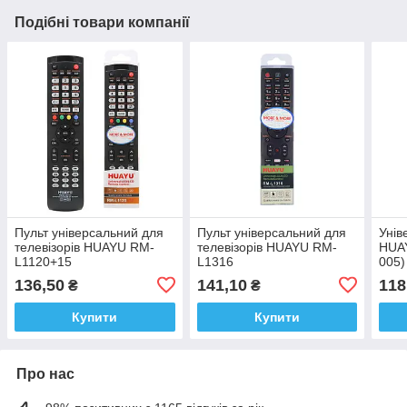
Подібні товари компанії
Пульт універсальний для
Пульт універсальний для
Унів
телевізорів HUAYU RM-
телевізорів HUAYU RM-
HUA
L1120+15
L1316
005)
прис
136,50
141,10
118
₴
₴
Купити
Купити
Про нас