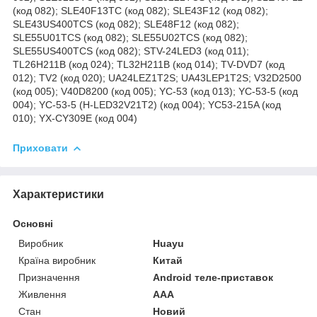
(код 082); SLE40F13TC (код 082); SLE43F12 (код 082);
SLE43US400TCS (код 082); SLE48F12 (код 082);
SLE55U01TCS (код 082); SLE55U02TCS (код 082);
SLE55US400TCS (код 082); STV-24LED3 (код 011);
TL26H211B (код 024); TL32H211B (код 014); TV-DVD7 (код
012); TV2 (код 020); UA24LEZ1T2S; UA43LEP1T2S; V32D2500
(код 005); V40D8200 (код 005); YC-53 (код 013); YC-53-5 (код
004); YC-53-5 (H-LED32V21T2) (код 004); YC53-215A (код
010); YX-CY309E (код 004)
Приховати
Характеристики
Основні
Виробник
Huayu
Країна виробник
Китай
Призначення
Android теле-приставок
Живлення
AAA
Стан
Новий