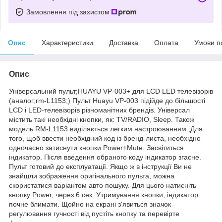
Замовлення під захистом
Опис
Характеристики
Доставка
Оплата
Умови п
Опис
Універсальний пульт;HUAYU VP-003+ для LCD LED телевізорів
(аналог;rm-L1153;) Пульт Huayu VP-003 підійде до більшості
LCD і LED-телевізорів різноманітних брендів. Універсал
містить такі необхідні кнопки, як: TV/RADIO, Sleep. Також
модель RM-L1153 виділяється легким настроюванням.;Для
того, щоб ввести необхідний код із бренд-листа, необхідно
одночасно затиснути кнопки Power+Mute. Засвітиться
індикатор. Після введення обраного коду індикатор згасне.
Пульт готовий до експлуатації. Якщо ж в інструкції Ви не
знайшли зображення оригінального пульта, можна
скористатися варіантом авто пошуку. Для цього натисніть
кнопку Power, через 6 сек. Утримування кнопки, індикатор
почне блимати. Щойно на екрані з'явиться значок
регулювання гучності від пустіть кнопку та перевірте