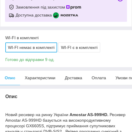
Замовлення під захистом
Доступна доставка
WI-FI в комплекті
WI-FI немає в комплекті
WI-FI є в комплекті
Готово до відправки 9 од.
Опис
Характеристики
Доставка
Оплата
Умови п
Опис
Новий ресивер на ринку України
Amostar AS-999HD.
Ресивер
Amostar AS-999HD базується на високопродуктивному
процесорі GX6605S, підтримує приймання супутникових
каналів у стандарті DVB-S/S2, .Реївер програмно сумісний з