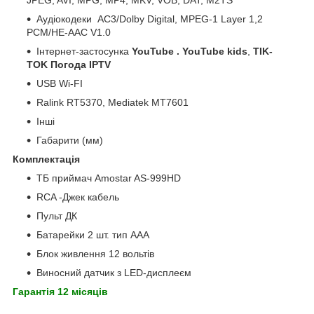
JPEG, AVI, MPG, MP4, MKV, VOB, DAT, M2TS
Аудіокодеки АС3/Dolby Digital, MPEG-1 Layer 1,2
PCM/HE-AAC V1.0
Інтернет-застосунка
YouTube . YouTube kids
,
TIK-
TOK
Погода IPTV
USB Wi-FI
Ralink RT5370, Mediatek MT7601
Інші
Габарити (мм)
Комплектація
ТБ приймач Amostar AS-999HD
RCA -Джек кабель
Пульт ДК
Батарейки 2 шт. тип ААА
Блок живлення 12 вольтів
Виносний датчик з LED-дисплеєм
Гарантія 12 місяців