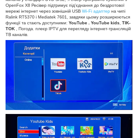
OpenFox X8 Ресівер підтримує під'єднання до бездротової
мережі інтернет через зовнішній USB
Wi-Fi адаптер
на чипі
Ralink RT5370 і Mediatek 7601, завдяки цьому розширюються
функції та стають доступними:
YouTube . YouTube kids
,
TIK-
TOK
, Погода. плеєр IPTV для перегляду інтернет-трансляцій
ТВ каналів.