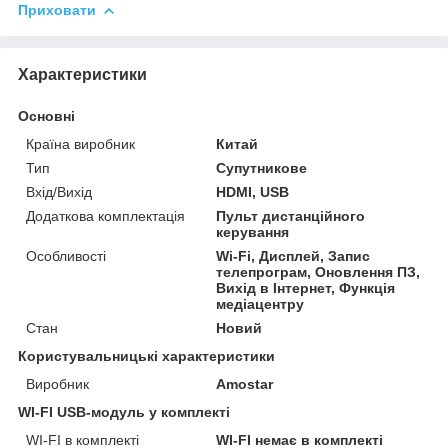
Приховати
Характеристики
Основні
Країна виробник
Китай
Тип
Супутникове
Вхід/Вихід
HDMI, USB
Додаткова комплектація
Пульт дистанційного
керування
Особливості
Wi-Fi, Дисплей, Запис
телепрограм, Оновлення ПЗ,
Вихід в Інтернет, Функція
медіацентру
Стан
Новий
Користувальницькі характеристики
Виробник
Amostar
WI-FI USB-модуль у комплекті
WI-FI в комплекті
WI-FI немає в комплекті