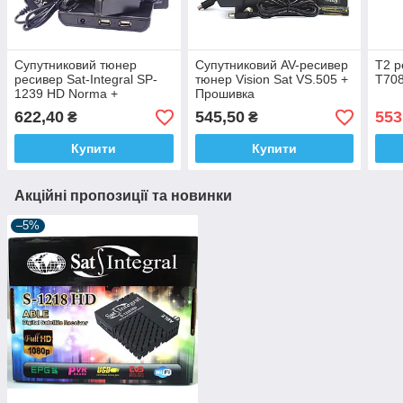
Супутниковий тюнер
Супутниковий AV-ресивер
Т2 р
ресивер Sat-Integral SP-
тюнер Vision Sat VS.505 +
T70
1239 HD Norma +
Прошивка
прошивка
622,40
545,50
553
₴
₴
Купити
Купити
Акційні пропозиції та новинки
–5%