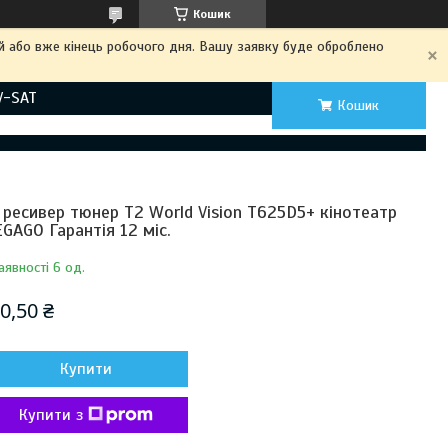
Кошик
ий або вже кінець робочого дня. Вашу заявку буде оброблено
V-SAT
Кошик
 ресивер тюнер T2 World Vision T625D5+ кінотеатр
GAGO Гарантія 12 міс.
аявності 6 од.
0,50 ₴
Купити
Купити з