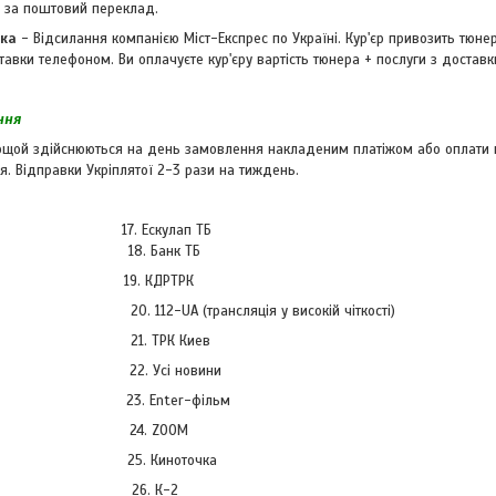
 за поштовий переклад.
вка
- Відсилання компанією Міст-Експрес по Україні. Кур'єр привозить тюн
вки телефоном. Ви оплачуєте кур'єру вартість тюнера + послуги з доставк
ння
щой здійснюються на день замовлення накладеним платіжом або оплати вар
я. Відправки Укріплятої 2-3 рази на тиждень.
ер 17. Ескулап ТБ
на 18. Банк ТБ
 19. КДРТРК
12-UA (трансляція у високій чіткості)
21. ТРК Киев
22. Усі новини
23. Enter-фільм
 24. ZOOM
25. Киноточка
 канал 26. К-2