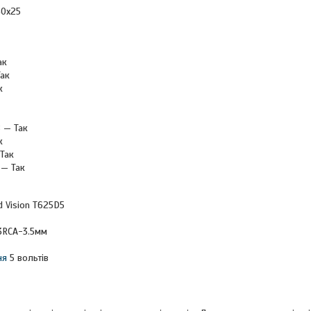
40x25
ак
Так
к
 — Так
к
Так
 — Так
d Vision T625D5
3RCA-3.5мм
ня
5 вольтів