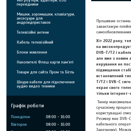
Wifi роутери, адаптери, USB
перехідники
Мишки, аэромышки, клавіатури,
аксесуари для
Прошиваю останньо
андроидприставок
завантажую плейлис
самообновлюваних 
Телевізійні антени
Хіт 2022 року, т
Кабель телевізійний
на високопродук
Блоки живлення
DVB-T/T2 і кабел
але вже з новим 
Накопителі Флеш карти пам’яті
керування не пос
підвищення стабі
Товари для сайта Пром та Бігль
встановлений тюн
T/T2 і DVB-C сиг
Шнури кабеля для підключення
аудио видео техники
екран свого теле
тільки інтернет-
Тюнер максимально
Графік роботи
сучасному процесор
користувацькі спи
Понеділок
08:00
16:00
Ресивер має DVB-C 
кабельного операто
Вівторок
08:00
16:00
Заречному). Можли