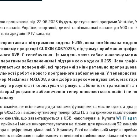
ю прошивкою від 22.06.2023 будуть доступні нові програми Youtube, 
т каналів України, спортивні, дитячі та пізнавальні канали до 500 шт. 
плів аркушів IPTV каналів
елеприставка з підтримкою кодека H.265, нова комбінована модель
тивному процесорі GUOXIN GX6702S5, підтримує приймання цифро
ьного DVB-C телебачення. Ця модель являє собою оновлену модиф
апаратним забезпеченням і підтримкою кодека H.265. Нова графіч
тупається попередній, всі програмні зміни ретельно пропрацьован
льності роботи нового програмного забезпечення. У телеприставц
ер MaxLinear MXL608, який добре зарекомендував себе, має гар
налу, в результаті користувач отримує стабільність трансляції т
візора.Програмне забезпечення тепер оновлюється онлайн і не по
каналу
 «напічкан» всілякими додатковими функціями та має не один, а два 
і GX3235S і високочутливому тюнері GX1211. з підтримкою підклеювання
ски каналів, що завантажуються з USB-накопичувача. Купити
WI-FI адап
приймач і може використовуватися не тільки для приймання 32 каналів 
ра в цифровому діапазоні. У Кривому Розі на кабельній мережі приймає
вість приймання в кабельному телевізорі в цифровому діапазоні уточн