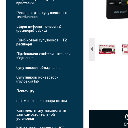
приставки
Ресивери для супутникового
телебачення
Ефірні цифрові тюнера т2
(ресивери) dvb-t2
Комбіновані супутникові і Т2
ресивери
Підсілювачи сплітери, штекери,
з’єднання
Супутникове обладнання
Супутникові конвертори
(головки) lnb
Пульти ду
opttv.com.ua - товари оптом
Комплекты спутникового тв
для самостоятельной
установки
О