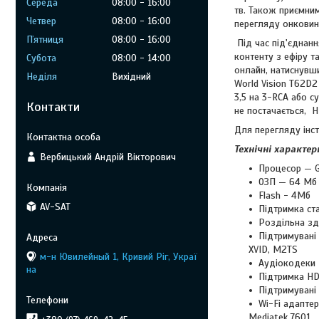
Середа
08:00
16:00
тв. Також приємним
Четвер
08:00
16:00
перегляду онковин
Пʼятниця
08:00
16:00
Під час під'єднан
контенту з ефіру т
Субота
08:00
14:00
онлайн, натиснувш
Неділя
Вихідний
World Vision T62D2
3,5 на 3-RCA або с
Контакти
не постачається, 
Для перегляду інс
Технічні характер
Вербицький Андрій Вікторович
Процесор — 
ОЗП — 64 Мб
Flash - 4Мб
AV-SAT
Підтримка ст
Роздільна зда
Підтримувані
XVID, M2TS
м-н Ювилейный 1, Кривий Ріг, Украї
Аудіокодеки 
на
Підтримка HD
Підтримувані 
Wi-Fi адаптери
Mediatek 7601