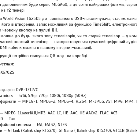
 доповненням буде сервіс MEGAGO, а це сотні найкращих фільмів, серіал
 на т2 тюнері
ня World Vision T625D5 до зовнішнього USB-накопичувача, стає можлив
а його відтворення, запис можливий за функцією TimeShift, електронног
и червону кнопку на пульті ДК.
 можна до будь-якого типу телевізорів, чи то старий телевізор — у ко
учасний плоский телевізор — використовується сучасний цифровий ауді
HDMI кабель можна в нашому інтернет-магазині).
трукції потрібно сканувати QR-код на коробці
истики
:
GX6702S
андартів DVB-T/T2/C
тність — 576i, 576p, 720p, 1080i, 1080p (50Hz)
 формати — MPEG-1, MPEG-2, MPEG-4, H.264, M-JPEG, AVI, MPG, MP4, TS,
— MPEG-1LayerI&II,MP3, AAC-LC, HE-AAC, HE AACv2, FLAC, AC3
D — Так
файлові системи — FAT, FAT32, NTFS
 — GI Link (Ralink chip RT3370), GI Nano ( Ralink chip RT5370), GI 11N (Rali