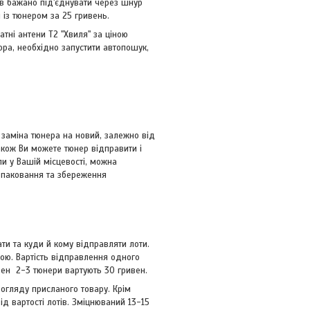
рів бажано під'єднувати через шнур
із тюнером за 25 гривень.
атні антени Т2 "Хвиля" за ціною
зора, необхідно запустити автопошук,
 заміна тюнера на новий, залежно від
Також Ви можете тюнер відправити і
ли у Вашій місцевості, можна
в паковання та збереження
ати та куди й кому відправляти лоти.
ою. Вартість відправлення одного
вен 2-3 тюнери вартують 30 гривен.
 огляду присланого товару. Крім
д вартості лотів. Зміцнюваний 13-15