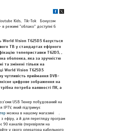
Youtube Kids, Tik-Tok Бонусом
+ в режимі "облако" доступні 6
 World Vision T625D3 базується
вого ТВ у стандартах ефірного
ікацію телеприставки T62D3, ,
на оболонка, яка за зручністю
і та змінені тільки на
і World Vision T625D3
ну чутливість приймання DVB-
а якісне цифрове зображення на
трібна потреба наявності ПК, а
роз'єми USB Тюнер побудований на
 IPTV, який підтримує
тер
можна в нашому магазині .
з ефіру, а й для перегляду програм
 90 каналів (перевіряли на
юйте у свого оператора кабельного