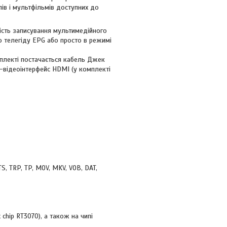
ів і мультфільмів доступних до
ість записування мультимедійного
о телегіду EPG або просто в режимі
мплекті постачається кабель Джек
о-відеоінтерфейс HDMI (у комплекті
 TRP, TP, MOV, MKV, VOB, DAT,
nk chip RT3070), а також на чипі