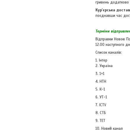
гривень додатково
Кур'єрська доста
поєднавши час доста
Терміни відправле
Відправки Новою По
12.00 наступного дн
Список каналів:
1. Інт
2. Украї
3. 1+1
4. НТН 20. 1
5. К-1 
6. УТ-1 
7. ICTV 
8. СТБ
9. ТЕТ 
10. Новий