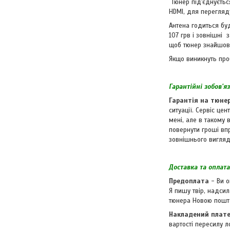
Тюнер під'єднується
HDMI, для перегляд
Антена годиться бу
107 грв і зовнішні 
щоб тюнер знайшов 
Якщо виникнуть про
Гарантійні зобов'я
Гарантія на тюнер
ситуації. Сервіс це
мені, але в такому 
повернути гроші в
зовнішнього вигляд
Доставка та оплата
Предоплата
- Ви о
Я пишу твір, надси
тюнера Новою пош
Накладений плат
вартості пересилу л