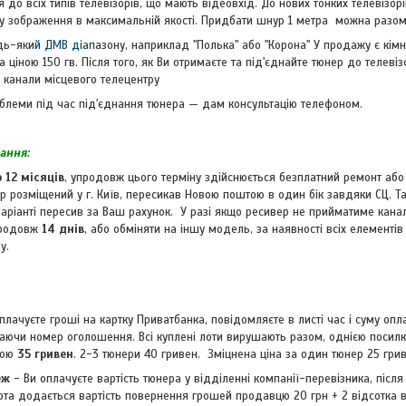
 до всіх типів телевізорів, що мають відеовхід. До нових тонких телевізо
у зображення в максимальній якості. Придбати шнур 1 метра можна разом 
дь-яки
й ДМВ діа
пазону, наприклад "Полька" або "Корона" У продажу є кімн
за ціною 150 гв. Після того, як Ви отримаєте та під'єднайте тюнер до телеві
канали місцевого телецентру
блеми під час під'єднання тюнера — дам консультацію телефоном.
зання:
 12 місяців
, упродовж цього терміну здійснюється безплатний ремонт або
нтр розміщений у г. Київ, пересикав Новою поштою в один бік завдяки СЦ. 
варіанті пересив за Ваш рахунок. У разі якщо ресивер не прийматиме кана
продовж
14 днів
, або обміняти на іншу модель, за наявності всіх елементі
у.
плачуєте гроші на картку Приватбанка, повідомляєте в листі час і суму опл
лаючи номер оголошення. Всі куплені лоти вирушають разом, однією посилк
тою
35 гривен
. 2-3 тюнери 40 гривен. Зміцнена ціна за один тюнер 25 гри
еж
- Ви оплачуєте вартість тюнера у відділенні компанії-перевізника, після
ота додається вартість повернення грошей продавцю 20 грн + 2 відсотка ві