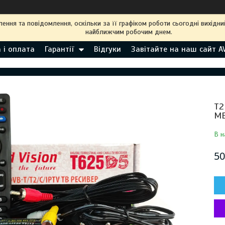
ння та повідомлення, оскільки за її графіком роботи сьогодні вихідн
найближчим робочим днем.
 і оплата
Гарантії
Відгуки
Завітайте на наш сайт A
Т2
ME
В н
50