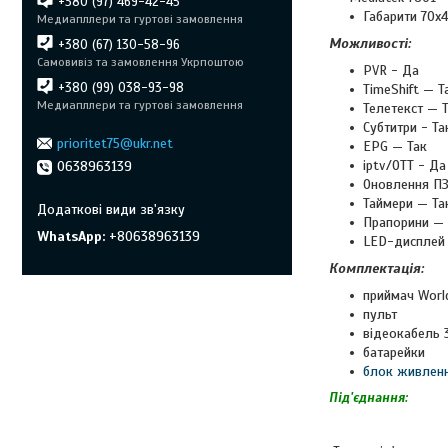
+380 (97) 469-42-45
Габарити 70x
Медиапллери та гуртові замовлення
Можливості:
+380 (67) 130-58-96
Самовивіз та замовлення Укрпоштою
PVR - Да
+380 (99) 038-93-98
TimeShift — Т
Медиапллери та гуртові замовлення
Телетекст — 
Субтитри - Та
prioritet75@ukr.net
EPG — Так
iptv/OTT - Да
0638963139
Оновлення ПЗ
Таймери — Та
Прапорини — 
WhatsApp
+80638963139
LED-дисплей
Комплектація:
приймач Worl
пульт
відеокабель 
батарейки
блок живлен
Під'єднання: