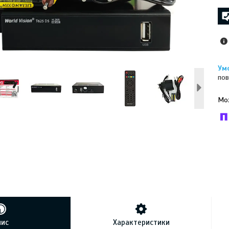
пов
У к
буд
пис
Характеристики