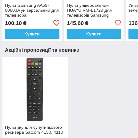
Пульт Samsung AA59-
Пульт універсальний
Унів
00603A універсальний для
HUAYU RM-L1729 для
теле
телевізора
телевізорів Samsung
Smart TV
100,10
145,60
136
₴
₴
Купити
Купити
Акційні пропозиції та новинки
Пульт д/у для супутникового
ресивера Satcom 4150, 4110