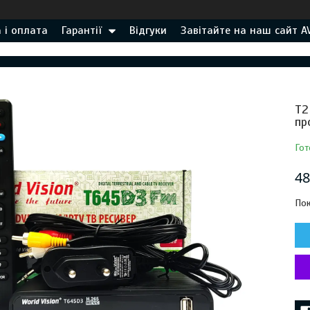
 і оплата
Гарантії
Відгуки
Завітайте на наш сайт A
Т2
пр
Гот
48
Пок