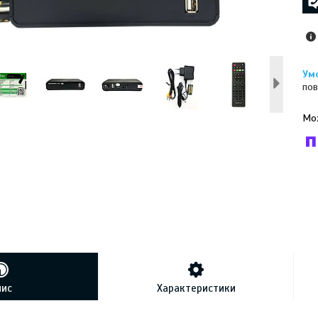
пов
У к
буд
пис
Характеристики