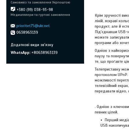
Самовивіз та замовлення Укрпоштою
+380 (99) 038-93-98
Медиапллери та гуртові замовлення
Крім зручності вик
ліній, яскраві кол
prioritet75@ukr.net
продукт, але й ест
Під'єднавши USB-на
0638963139
можете записувати
програми або хоче
Однією з найкорис
WhatsApp
+80638963139
паузу та повернути
те, що проґавте ці
Телеприставку мож
протоколом UPnP. 
можливості перегл
телевізійний екран
передавати відео, 
. Однією з ключови
певних цілей.
Перший медіа
USB накопичувач