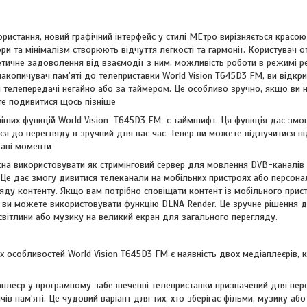
ористання, новий графічний інтерфейс у стилі МЕтрo вирізняється красо
ьори та мінімалізм створюють відчуття легкості та гармонії. Користувач 
етичне задоволення від взаємодії з ним. можливість роботи в режимі р
копичувач пам'яті до телеприставки World Vision T645D3 FM, ви відкри
 телепередачі негайно або за таймером. Це особливо зручно, якщо ви н
те подивитися щось пізніше
ніших функцій World Vision T645D3 FM є таймшифт. Ця функція дає змо
ся до перегляду в зручний для вас час. Тепер ви можете відлучитися пі
каві моменти
на використовувати як стримінговий сервер для мовлення DVB-каналі
Це дає змогу дивитися телеканали на мобільних пристроях або персон
яду контенту. Якщо вам потрібно сповіщати контент із мобільного прис
, ви можете використовувати функцію DLNA Render. Це зручне рішення д
світлини або музику на великий екран для загального перегляду.
х особливостей World Vision T645D3 FM є наявність двох медіаплеєрів, 
плеєр у програмному забезпеченні телеприставки призначений для пер
ів пам'яті. Це чудовий варіант для тих, хто зберігає фільми, музику або 