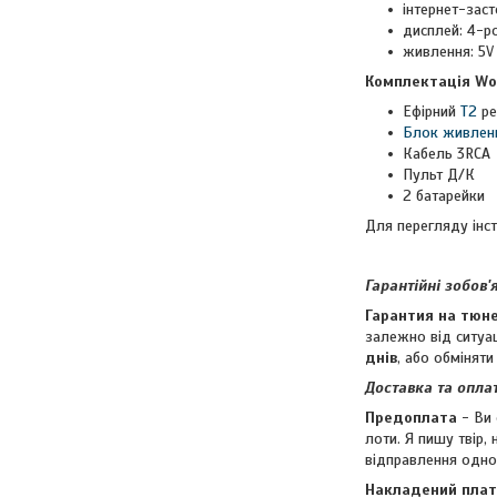
інтернет-заст
дисплей: 4-р
живлення: 5
Комплектація Wor
Ефірний
Т2
ре
Блок живлен
Кабель 3RCA
Пульт Д/К
2 батарейки
Для перегляду інс
Гарантійні зобов'
Гарантия на тюне
залежно від ситуа
днів
, або обмінят
Доставка та опла
Предоплата
- Ви 
лоти. Я пишу твір,
відправлення одн
Накладений пла