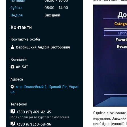
Пʼятниця
08:00
16:00
Субота
08:00
14:00
Неділя
Вихідний
Контакти
Вербицький Андрій Вікторович
AV-SAT
м-н Ювилейный 1, Кривий Ріг, Украї
на
+380 (97) 469-42-45
Однією з основних 
Медиапллери та гуртові замовлення
керуванні. Завдяки
необхідні функції.
+380 (67) 130-58-96