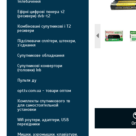
телебачення
Ефірні цифрові тюнера т2
(ресивери) dvb-t2
Комбіновані супутникові і Т2
ресивери
Підсілювачи сплітери, штекери,
з’єднання
Супутникове обладнання
Супутникові конвертори
(головки) lnb
Пульти ду
opttv.com.ua - товари оптом
Комплекты спутникового тв
для самостоятельной
установки
Wifi роутери, адаптери, USB
О
перехідники
Мишки, аэромышки, клавіатури,