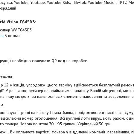
осунка: YouTube, Youtube, Youtube Kids, Tik-Tok, YouTube Music , IPTV, M
озрядний
V
ld Vision Т645D3:
сивер WV T645D3
ня
5 вольтів
трукції необхідно сканувати
QR
код на коробке
язання:
р 12 місяців
, упродовж цього терміну здійснюється безплатний ремонт
ції. У разі якщо ресивер не прийматиме канали у Вашій місцевості, мо
и на іншу модель, за наявності всіх елементів паковання та збереження 
та
оплачуєте гроші на картку Приватбанка, повідомляєте в листі час і сум
 надсилаючи номер оголошення. Всі куплені лоти вирушають разом, одн
ого тюнера Новою поштою 7
0 -95
гривен. Укріплений 30 грн
теж
- Ви оплачуєте вартість тюнера у відділенні компанії-перевізника, 