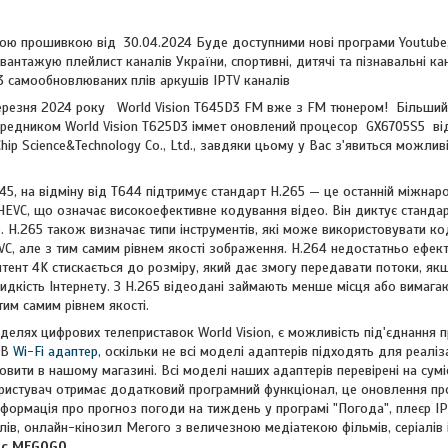
ю прошивкою від 30.04.2024 Буде доступними нові програми Youtube, Y
нтажую плейлист каналів України, спортивні, дитячі та пізнавальні ка
3 самообновлюваних плів аркушів IPTV каналів
резня 2024 року World Vision T645D3 FM вже з FM тюнером! Більший ф
редником World Vision T625D3 іммет оновлений процесор GX6705S5 від
hip Science&Technology Co., Ltd., завдяки цьому у Вас з'явиться можли
, на відміну від T644 підтримує стандарт H.265 — це останній міжнаро
HEVC, що означає високоефективне кодування відео. Він диктує стандар
 H.265 також визначає типи інструментів, які може використовувати ко
AVC, але з тим самим рівнем якості зображення. H.264 недостатньо ефе
нтент 4K стискається до розміру, який дає змогу передавати потоки, як
дкість Інтернету. З H.265 відеодані займають менше місця або вимага
тим самим рівнем якості.
моделях цифрових телеприставок World Vision, є можливість під'єднання
SB
Wi-Fi адаптер
, оскільки не всі моделі адаптерів підходять для реаліза
ити в нашому магазині. Всі моделі наших адаптерів перевірені на суміс
ористувач отримає додатковий програмний функціонал, це оновлення пр
нформація про прогноз погоди на тиждень у програмі "Погода", плеєр I
лів, онлайн-кінозил Мегого з величезною медіатекою фільмів, серіалів 
ic MEGOGO