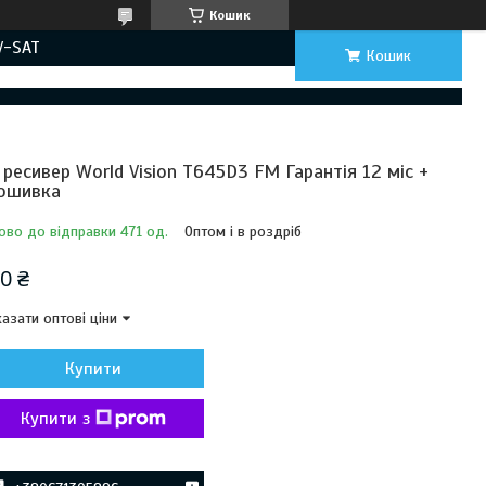
Кошик
V-SAT
Кошик
 ресивер World Vision T645D3 FM Гарантія 12 міс +
ошивка
ово до відправки 471 од.
Оптом і в роздріб
0 ₴
азати оптові ціни
Купити
Купити з