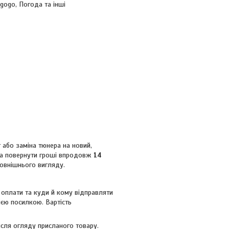
egogo, Погода та інші
 або заміна тюнера на новий,
жна повернути гроші впродовж
14
зовнішнього вигляду.
у оплати та куди й кому відправляти
ією посилкою. Вартість
після огляду присланого товару.