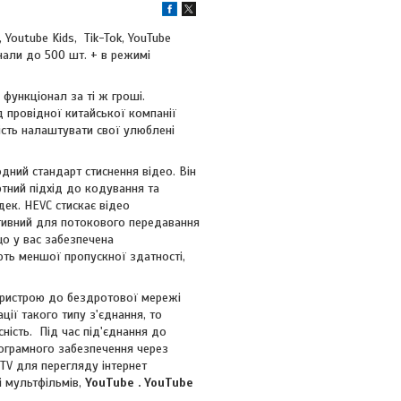
outube Kids, Tik-Tok, YouTube
нали до 500 шт. + в режимі
ункціонал за ті ж гроші.
 провідної китайської компанії
вість налаштувати свої улюблені
дний стандарт стиснення відео. Він
тний підхід до кодування та
дек. HEVC стискає відео
ктивний для потокового передавання
що у вас забезпечена
ють меншої пропускної здатності,
 пристрою до бездротової мережі
ції такого типу з'єднання, то
ність. Під час під'єднання до
ограмного забезпечення через
PTV для перегляду інтернет
і мультфільмів,
YouTube . YouTube