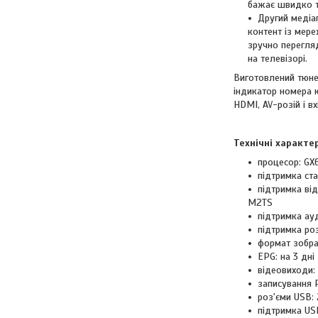
бажає швидко т
Другий медіа
контент із мер
зручно перегляд
на телевізорі.
Виготовлений тюн
індикатор номера к
HDMI, AV-розій і 
Технічні характе
процесор: GX
підтримка ст
підтримка ві
M2TS
підтримка ауд
підтримка роз
формат зображ
EPG: на 3 дні
відеовиходи:
записування P
роз'єми USB:
підтримка US