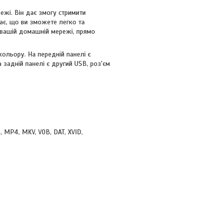
ежі. Він дає змогу стримити
ає, що ви зможете легко та
у вашій домашній мережі, прямо
ольору. На передній панелі є
 задній панелі є другий USB, роз'єм
 MP4, MKV, VOB, DAT, XVID,