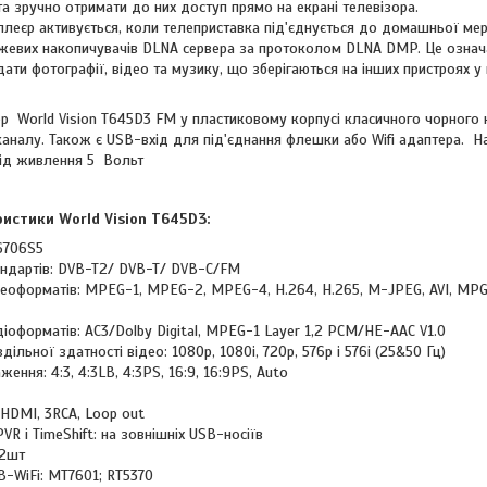
а зручно отримати до них доступ прямо на екрані телевізора.
плеєр активується, коли телеприставка під'єднується до домашньої мер
ежевих накопичувачів DLNA сервера за протоколом DLNA DMP. Це означ
ати фотографії, відео та музику, що зберігаються на інших пристроях 
ер
World Vision T645D3 FM
у пластиковому корпусі класичного чорного к
аналу. Також є USB-вхід для під'єднання флешки або Wifi адаптера. На
вхід живлення 5 Вольт
ристики World Vision T645D3:
6706S5
андартів: DVB-T2/ DVB-T/ DVB-C/FM
деоформатів: MPEG-1, MPEG-2, MPEG-4, H.264, H.265, M-JPEG, AVI, MPG,
іоформатів: АС3/Dolby Digital, MPEG-1 Layer 1,2 PCM/HE-AAC V1.0
дільної здатності відео: 1080p, 1080i, 720p, 576p і 576i (25&50 Гц)
ення: 4:3, 4:3LB, 4:3PS, 16:9, 16:9PS, Auto
 HDMI, 3RCA, Loop out
VR і TimeShift: на зовнішніх USB-носіїв
 2шт
B-WiFi: MT7601; RT5370