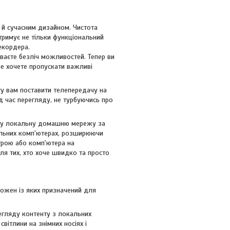
ю й сучасним дизайном. Чистота
отримує не тільки функціональний
екордера.
ваєте безліч можливостей. Тепер ви
е хочете пропускати важливі
гу вам поставити телепередачу на
д час перегляду, не турбуючись про
в у локальну домашню мережу за
альних комп'ютерах, розширюючи
трою або комп'ютера на
ля тих, хто хоче швидко та просто
кожен із яких призначений для
егляду контенту з локальних
світлини на знімних носіях і