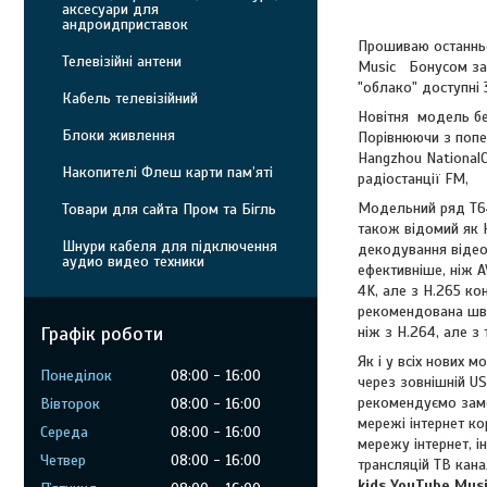
аксесуари для
андроидприставок
Прошиваю останньо
Телевізійні антени
Music Бонусом зава
"облако" доступні 
Кабель телевізійний
Новітня модель бе
Блоки живлення
Порівнюючи з попе
Hangzhou NationalC
Накопителі Флеш карти пам’яті
радіостанції FM,
Модельний ряд T645
Товари для сайта Пром та Бігль
також відомий як 
Шнури кабеля для підключення
декодування відео.
аудио видео техники
ефективніше, ніж 
4K, але з H.265 ко
рекомендована шви
Графік роботи
ніж з H.264, але з 
Як і у всіх нових 
Понеділок
08:00
16:00
через зовнішній U
рекомендуємо замов
Вівторок
08:00
16:00
мережі інтернет к
Середа
08:00
16:00
мережу інтернет, і
Четвер
08:00
16:00
трансляцій ТВ кана
kids
YouTube Mus