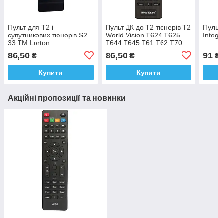
Пульт для Т2 і
Пульт ДК до Т2 тюнерів T2
Пуль
супутникових тюнерів S2-
World Vision T624 T625
Inte
33 TM.Lorton
T644 T645 Т61 T62 T70
Оригінал
86,50
86,50
91
₴
₴
Купити
Купити
Акційні пропозиції та новинки