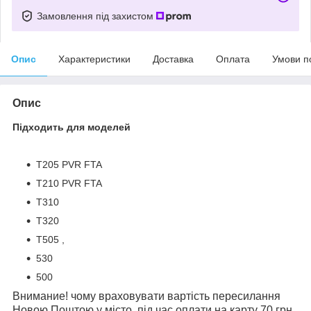
Замовлення під захистом
Опис
Характеристики
Доставка
Оплата
Умови п
Опис
Підходить для моделей
T205 PVR FTA
T210 PVR FTA
T310
T320
T505 ,
530
500
Внимание! чому враховувати вартість пересилання
Новою Поштою у місто, під час оплати на карту 70 грн