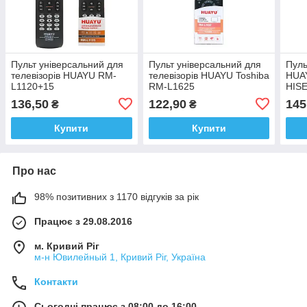
Пульт універсальний для
Пульт універсальний для
Пуль
телевізорів HUAYU RM-
телевізорів HUAYU Toshiba
HUAY
L1120+15
RM-L1625
HIS
136,50
122,90
145
₴
₴
Купити
Купити
Про нас
98% позитивних з 1170 відгуків за рік
Працює з 29.08.2016
м. Кривий Ріг
м-н Ювилейный 1, Кривий Ріг, Україна
Контакти
Сьогодні працює з 08:00 до 16:00