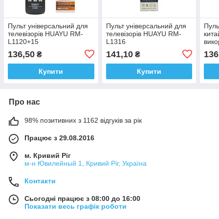
Пульт універсальний для
Пульт універсальний для
Пуль
телевізорів HUAYU RM-
телевізорів HUAYU RM-
кита
L1120+15
L1316
вико
136,50
141,10
136
₴
₴
Купити
Купити
Про нас
98% позитивних з 1162 відгуків за рік
Працює з 29.08.2016
м. Кривий Ріг
м-н Ювилейный 1, Кривий Ріг, Україна
Контакти
Сьогодні працює з 08:00 до 16:00
Показати весь графік роботи