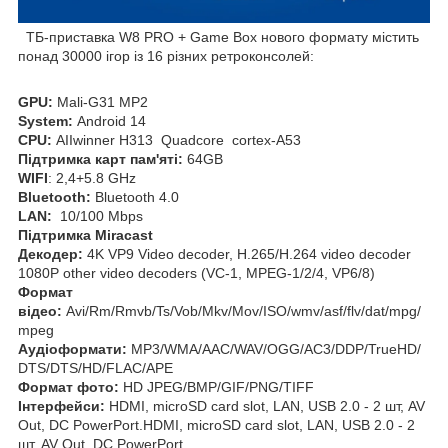
ТБ-приставка W8 PRO + Game Box нового формату містить
понад 30000 ігор із 16 різних ретроконсолей:
GPU:
Mali-G31 MP2
System:
Android 14
CPU:
AIIwinner H313 Quadcore cortex-A53
Підтримка карт пам'яті:
64GB
WIFI
: 2,4+5.8 GHz
Bluetooth:
Bluetooth 4.0
LAN:
10/100 Mbps
Підтримка Miracast
Декодер:
4K VP9 Video decoder, H.265/H.264 video decoder
1080P other video decoders (VC-1, MPEG-1/2/4, VP6/8)
Формат
відео:
Avi/Rm/Rmvb/Ts/Vob/Mkv/Mov/ISO/wmv/asf/flv/dat/mpg/
mpeg
Аудіоформати:
MP3/WMA/AAC/WAV/OGG/AC3/DDP/TrueHD/
DTS/DTS/HD/FLAC/APE
Формат фото:
HD JPEG/BMP/GIF/PNG/TIFF
Інтерфейси:
HDMI, microSD card slot, LAN, USB 2.0 - 2 шт, AV
Out, DC PowerPort.HDMI, microSD card slot, LAN, USB 2.0 - 2
шт, AV Out, DC PowerPort.