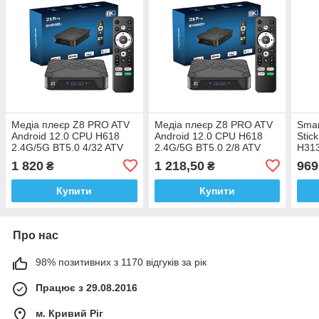
Медіа плеєр Z8 PRO ATV
Медіа плеєр Z8 PRO ATV
Smar
Android 12.0 CPU H618
Android 12.0 CPU H618
Stic
2.4G/5G BT5.0 4/32 ATV
2.4G/5G BT5.0 2/8 ATV
H313
голосовий пульт
голосовий пульт
4.0 
1 820
1 218,50
969
₴
₴
Заводська прошивка
Заводська прошивка
Купити
Купити
Про нас
98% позитивних з 1170 відгуків за рік
Працює з 29.08.2016
м. Кривий Ріг