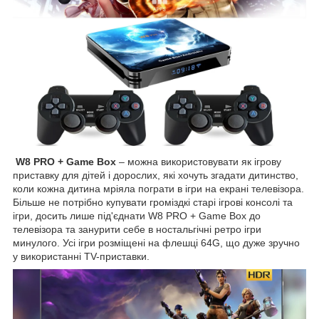
W8 PRO + Game Box
– можна використовувати як ігрову
приставку для дітей і дорослих, які хочуть згадати дитинство,
коли кожна дитина мріяла пограти в ігри на екрані телевізора.
Більше не потрібно купувати громіздкі старі ігрові консолі та
ігри, досить лише під'єднати W8 PRO + Game Box до
телевізора та занурити себе в ностальгічні ретро ігри
минулого. Усі ігри розміщені на флешці 64G, що дуже зручно
у використанні TV-приставки.