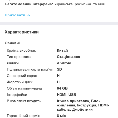
Багатомовний інтерфейс:
Українська. російська. та інші
Приховати
Характеристики
Основні
Країна виробник
Китай
Тип приставки
Стаціонарна
Лінійки
Android
Підтримувані карти пам'яті
SD
Сенсорний екран
Ні
Жорсткий диск
Ні
Об'єм накопичувача
64 GB
Інтерфейси
HDMI, USB
В комплект входить
Ігрова приставка, Блок
живлення, Інструкція, HDMI-
кабель, Джойстики
Гарантійний термін
6 міс