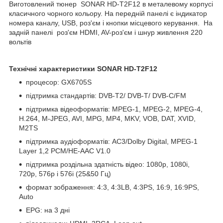
Виготовлений тюнер
SONAR HD-T2F12
в металевому корпусі
класичного чорного кольору. На передній панелі є індикатор
номера каналу, USB, роз'єм і кнопки місцевого керування. На
задній панелі роз'єм HDMI, AV-роз'єм і шнур живлення 220
вольтів
Технічні характеристики SONAR HD-T2F12
процесор: GX6705S
підтримка стандартів: DVB-T2/ DVB-T/ DVB-C/FM
підтримка відеоформатів: MPEG-1, MPEG-2, MPEG-4,
H.264, M-JPEG, AVI, MPG, MP4, MKV, VOB, DAT, XVID,
M2TS
підтримка аудіоформатів: АС3/Dolby Digital, MPEG-1
Layer 1,2 PCM/HE-AAC V1.0
підтримка роздільна здатність відео: 1080p, 1080i,
720p, 576p і 576i (25&50 Гц)
формат зображення: 4:3, 4:3LB, 4:3PS, 16:9, 16:9PS,
Auto
EPG: на 3 дні