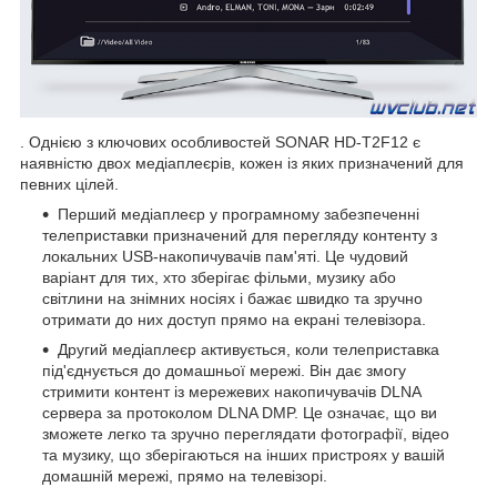
. Однією з ключових особливостей SONAR HD-T2F12 є
наявністю двох медіаплеєрів, кожен із яких призначений для
певних цілей.
Перший медіаплеєр у програмному забезпеченні
телеприставки призначений для перегляду контенту з
локальних USB-накопичувачів пам'яті. Це чудовий
варіант для тих, хто зберігає фільми, музику або
світлини на знімних носіях і бажає швидко та зручно
отримати до них доступ прямо на екрані телевізора.
Другий медіаплеєр активується, коли телеприставка
під'єднується до домашньої мережі. Він дає змогу
стримити контент із мережевих накопичувачів DLNA
сервера за протоколом DLNA DMP. Це означає, що ви
зможете легко та зручно переглядати фотографії, відео
та музику, що зберігаються на інших пристроях у вашій
домашній мережі, прямо на телевізорі.