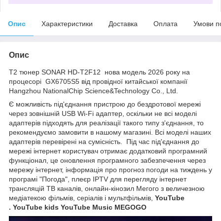
Опис
Характеристики
Доставка
Оплата
Умови п
Опис
Т2 тюнер SONAR HD-T2F12 нова модель 2026 року на
процесорі GX6705S5 від провідної китайської компанії
Hangzhou NationalChip Science&Technology Co., Ltd.
Є можливість під'єднання пристрою до бездротової мережі
через зовнішній USB Wi-Fi адаптер, оскільки не всі моделі
адаптерів підходять для реалізації такого типу з'єднання, то
рекомендуємо замовити в нашому магазині. Всі моделі наших
адаптерів перевірені на сумісність. Під час під'єднання до
мережі інтернет користувач отримає додатковий програмний
функціонал, це оновлення програмного забезпечення через
мережу інтернет, інформація про прогноз погоди на тиждень у
програмі "Погода", плеєр IPTV для перегляду інтернет
трансляцій ТВ каналів, онлайн-кінозил Мегого з величезною
медіатекою фільмів, серіалів і мультфільмів,
YouTube
. YouTube kids
YouTube Music MEGOGO