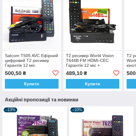
Satcom T505 AVC Ефірний
Т2 ресивер World Vision
Т2 р
цифровий Т2 ресивер
T644B FM HDMI-CEC
Worl
Гарантія 12 міс
Гарантія 12 міс +
кін
прошивка
Гара
500,50
489,10
500
₴
₴
Купити
Купити
Акційні пропозиції та новинки
–13%
–10%