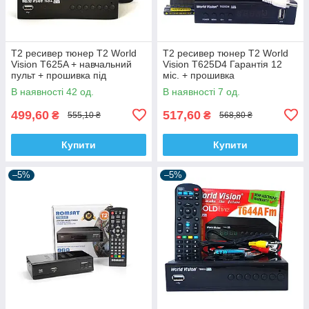
Т2 ресивер тюнер T2 World
Т2 ресивер тюнер T2 World
Vision T625A + навчальний
Vision T625D4 Гарантія 12
пульт + прошивка під
міс. + прошивка
інтернет
В наявності 42 од.
В наявності 7 од.
499,60
517,60
₴
₴
555,10 ₴
568,80 ₴
Купити
Купити
–5%
–5%