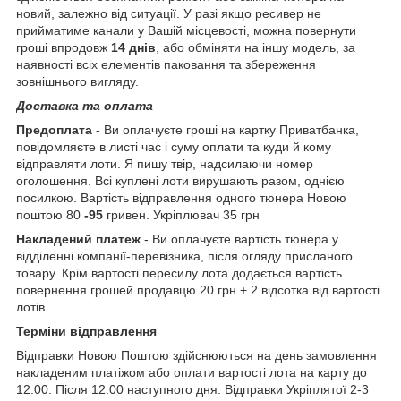
новий, залежно від ситуації. У разі якщо ресивер не
прийматиме канали у Вашій місцевості, можна повернути
гроші впродовж
14 днів
, або обміняти на іншу модель, за
наявності всіх елементів паковання та збереження
зовнішнього вигляду.
Доставка та оплата
Предоплата
- Ви оплачуєте гроші на картку Приватбанка,
повідомляєте в листі час і суму оплати та куди й кому
відправляти лоти. Я пишу твір, надсилаючи номер
оголошення. Всі куплені лоти вирушають разом, однією
посилкою. Вартість відправлення одного тюнера Новою
поштою 80
-95
гривен. Укріплювач 35 грн
Накладений платеж
- Ви оплачуєте вартість тюнера у
відділенні компанії-перевізника, після огляду присланого
товару. Крім вартості пересилу лота додається вартість
повернення грошей продавцю 20 грн + 2 відсотка від вартості
лотів.
Терміни відправлення
Відправки Новою Поштою здійснюються на день замовлення
накладеним платіжом або оплати вартості лота на карту до
12.00. Після 12.00 наступного дня. Відправки Укріплятої 2-3