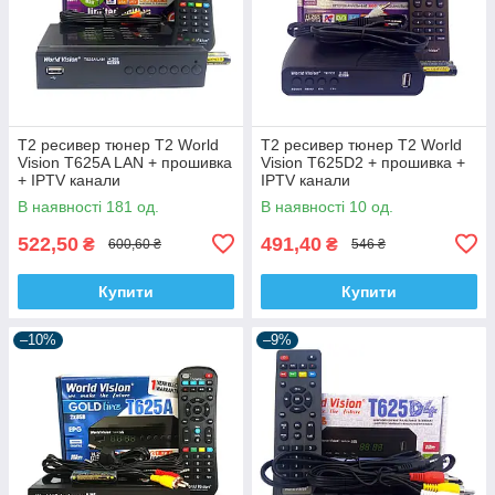
Т2 ресивер тюнер T2 World
Т2 ресивер тюнер T2 World
Vision T625A LAN + прошивка
Vision T625D2 + прошивка +
+ IPTV канали
IPTV канали
В наявності 181 од.
В наявності 10 од.
522,50
491,40
₴
₴
600,60 ₴
546 ₴
Купити
Купити
–10%
–9%