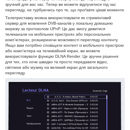
зручний для вас час. Тепер ви можете відлучитися під час
перегляду, не турбуючись про те, що проґавте цікаві моменти
Телеприставку можна використовувати як стримінговий
сервер для мовлення DVB-каналів у локальну домашню
мережу за протоколом UPnP. Це дає змогу дивитися
телеканали на мобільних пристроях або персональних
комп'ютерах, розширюючи можливості перегляду контенту.
Якщо вам потрібно сповіщати контент із мобільного пристрою
або комп'ютера на телевізійний екран, ви можете
використовувати функцію DLNA Render. Це зручне рішення
для тих, хто хоче швидко та просто передавати відео,
світлини або музику на великий екран для загального
перегляду.