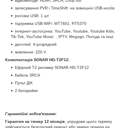
відеовиходи: HDMI, 3RCA, Loop out
записування PVR і TimeShift: на зовнішніх USB-носіїв
роз'єми USB: 1 шт
підтримка USB-WiFi: MT7601; RT5370
інтернет-застосунка: YouTube, Youtube, Youtube Kids,
Tik-Tok, YouTube Music , IPTV, Megogo, Погода та інші
дисплей: 4-розрядний
живлення: 220 V
Комплектація SONAR HD-T2F12:
Ефірний Т2 ресивер SONAR HD-T2F12
Кабель 3RCA
Пульт Д/К
2 батарейки
Гарантійні зобов'язання:
Гарантия на тюнер 12 місяців
, упродовж цього терміну
здійснюється безплатний ремонт або заміна тюнера на