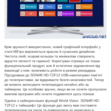
Крім зручності використання, новий графічний інтерфейс у
стилі МЕтрo вирізняється красою й сучасним дизайном.
Чистота ліній, яскраві кольори та мінімалізм створюють
відчуття легкості та гармонії. Користувач отримує не тільки
функціональний продукт, але й естетичне задоволення від
взаємодії з ним. можливість роботи в режимі рекордера.
Під'єднавши до SONAR HD-T2F12 USB-накопичувач пам'яті
до телеприставки, ви відкриваєте безліч можливостей. Тепер
ви можете записувати телепередачі негайно або за
таймером. Це особливо зручно, якщо ви не хочете пропускати
важливі програми або хочете подивитися щось пізніше
Однією з найкорисніших функцій World Vision SONAR HD-
T2F12 є таймшифт. Ця функція дає змогу вам поставити
телепередачу на паузу та повернутися до перегляду в