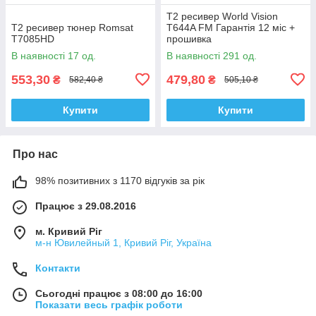
Т2 ресивер World Vision
Т2 ресивер тюнер Romsat
T644A FM Гарантія 12 міс +
T7085HD
прошивка
В наявності 17 од.
В наявності 291 од.
553,30
479,80
₴
₴
582,40 ₴
505,10 ₴
Купити
Купити
Про нас
98% позитивних з 1170 відгуків за рік
Працює з 29.08.2016
м. Кривий Ріг
м-н Ювилейный 1, Кривий Ріг, Україна
Контакти
Сьогодні працює з 08:00 до 16:00
Показати весь графік роботи