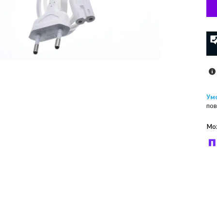
пов
У к
буд