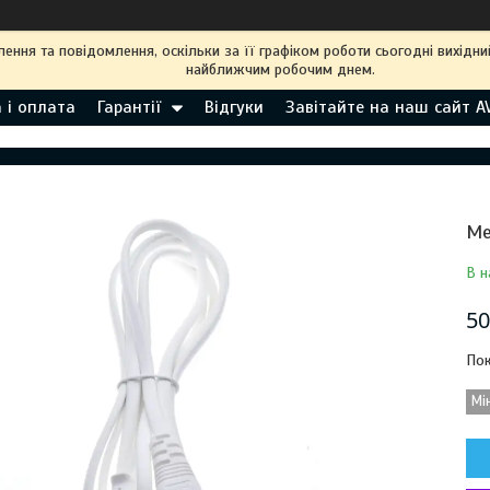
ння та повідомлення, оскільки за її графіком роботи сьогодні вихідн
найближчим робочим днем.
 і оплата
Гарантії
Відгуки
Завітайте на наш сайт A
Ме
В н
50
Пок
Мі