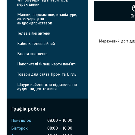
Wifi роутери, адаптери, USB
перехідники
Мишки, аэромышки, клавіатури,
О
аксесуари для
андроидприставок
Телевізійні антени
Мережевий дріт для
Кабель телевізійний
Блоки живлення
Накопителі Флеш карти пам’яті
Товари для сайта Пром та Бігль
Шнури кабеля для підключення
аудио видео техники
Графік роботи
Понеділок
08:00
16:00
Вівторок
08:00
16:00