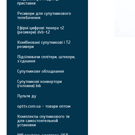
приставки
Ресивери для супутникового
телебачення
Ефірні цифрові тюнера т2
(ресивери) dvb-t2
Комбіновані супутникові і Т2
ресивери
Підсілювачи сплітери, штекери,
з’єднання
Супутникове обладнання
Супутникові конвертори
(головки) lnb
Пульти ду
opttv.com.ua - товари оптом
Комплекты спутникового тв
для самостоятельной
установки