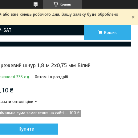
Кошик
ий або вже кінець робочого дня. Вашу заявку буде оброблено
V-SAT
Кошик
режевий шнур 1,8 м 2х0,75 мм Білий
аявності 335 од.
Оптом і в роздріб
,10 ₴
азати оптові ціни
німальна сума замовлення на сайті — 100 ₴
Купити