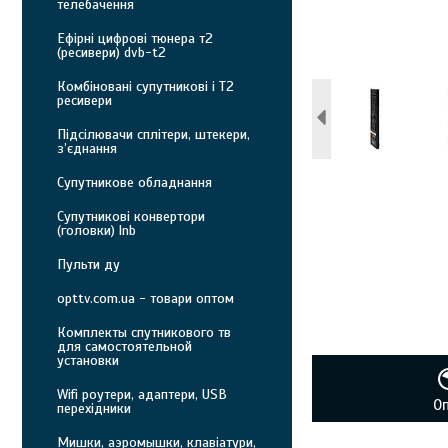
телебачення
Ефірні цифрові тюнера т2
(ресивери) dvb-t2
Комбіновані супутникові і Т2
ресивери
Підсілювачи сплітери, штекери,
з’єднання
Супутникове обладнання
Супутникові конвертори
(головки) lnb
Пульти ду
opttv.com.ua - товари оптом
Комплекты спутникового тв
для самостоятельной
установки
Wifi роутери, адаптери, USB
О
перехідники
Мишки, аэромышки, клавіатури,