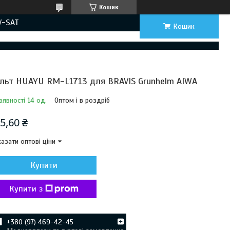
Кошик
V-SAT
Кошик
льт HUAYU RM-L1713 для BRAVIS Grunhelm AIWA
аявності 14 од.
Оптом і в роздріб
5,60 ₴
азати оптові ціни
Купити
Купити з
+380 (97) 469-42-45