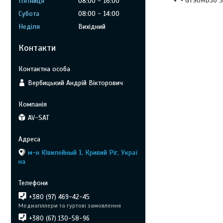
• GT9UHD50 
Пʼятниця
08:00
16:00
Субота
08:00
14:00
Неділя
Вихідний
Контакти
Вербицький Андрій Вікторович
AV-SAT
м-н Ювилейный 1, Кривий Ріг, Украї
на
+380 (97) 469-42-45
Медиапллери та гуртові замовлення
+380 (67) 130-58-96