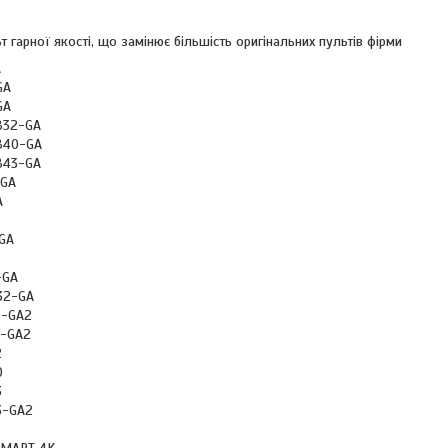
т гарної якості, що замінює більшість оригінальних пультів фірми
A
GA
GA
B32-GA
B40-GA
B43-GA
-GA
A
GA
-GA
32-GA
0-GA2
5-GA2
2
0
3
3-GA2