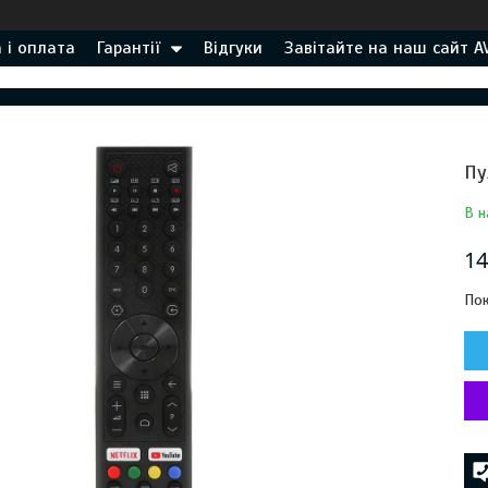
 і оплата
Гарантії
Відгуки
Завітайте на наш сайт A
Пу
В н
14
Пок