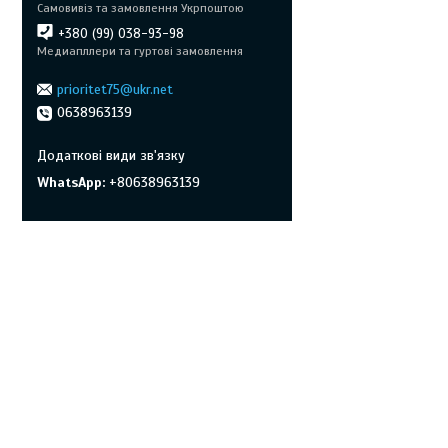
Самовивіз та замовлення Укрпоштою
+380 (99) 038-93-98
Медиапллери та гуртові замовлення
prioritet75@ukr.net
0638963139
WhatsApp
+80638963139