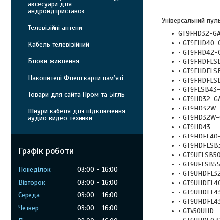
аксесуари для
андроидприставок
Універсальний пуль
Телевізійні антени
GT9FHD32-G
• GT9FHD40-
Кабель телевізійний
• GT9FHD42-
Блоки живлення
• GT9FHDFLS
• GT9FHDFLS
Накопителі Флеш карти пам’яті
• GT9FHDFLS
• GT9FLSB43
Товари для сайта Пром та Бігль
• GT9HD32-G
• GT9HD32W
Шнури кабеля для підключення
• GT9HD32W-
аудио видео техники
• GT9HD43
• GT9HDFL40
• GT9HDFLSB
Графік роботи
• GT9UFLSB5
• GT9UFLSB5
Понеділок
08:00
16:00
• GT9UHDFL3
Вівторок
08:00
16:00
• GT9UHDFL4
• GT9UHDFL4
Середа
08:00
16:00
• GT9UHDFL4
Четвер
08:00
16:00
• GTV50UHD