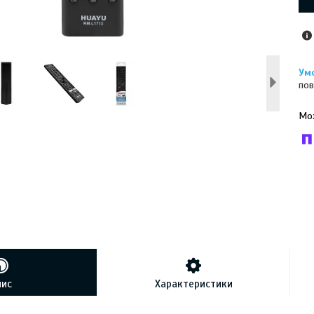
пов
У к
буд
пис
Характеристики