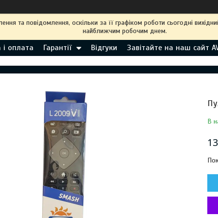
ння та повідомлення, оскільки за її графіком роботи сьогодні вихідн
найближчим робочим днем.
 і оплата
Гарантії
Відгуки
Завітайте на наш сайт A
Пу
В н
13
Пок