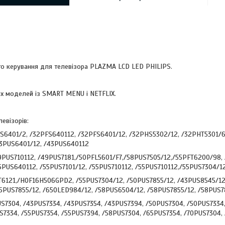
го керування для телевізора PLAZMA LCD LED PHILIPS.
іх моделей із SMART MENU і NETFLIX.
евізорів:
S6401/2, /32PFS640112, /32PFS6401/12, /32PHS5302/12, /32PHT5301/
43PUS6401/12, /43PUS640112
9PUS710112, /49PUS7181,/50PFL5601/F7,/58PUS7505/12,/55PFT6200/98,
5PUS640112, /55PUS7101/12, /55PUS710112, /55PUS710112,/55PUS7304/1
6121,/HOF16H506GPD2, /55PUS7304/12, /50PUS7855/12, /43PUS8545/12,
5PUS7855/12, /65OLED984/12, /58PUS6504/12, /58PUS7855/12, /58PUS7
S7304, /43PUS7334, /43PUS7354, /43PUS7394, /50PUS7304, /50PUS7334
S7334, /55PUS7354, /55PUS7394, /58PUS7304, /65PUS7354, /70PUS7304,