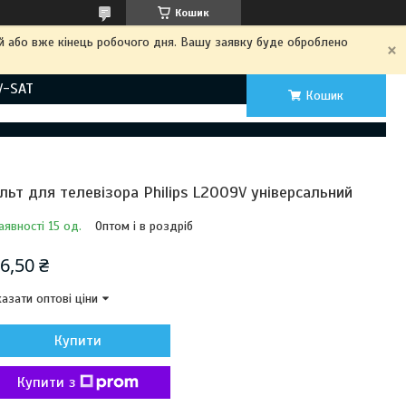
Кошик
ий або вже кінець робочого дня. Вашу заявку буде оброблено
V-SAT
Кошик
льт для телевізора Philips L2009V універсальний
аявності 15 од.
Оптом і в роздріб
6,50 ₴
азати оптові ціни
Купити
Купити з