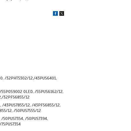
60, /32PHT5302/12,/43PUS6401,
 /55POS9002 OLED, /55PUS6162/12,
2,/32PFS6855/12
 /43PUS7855/12, /43PFS6855/12,
855/12, /50PUS7555/12
, /50PUS7354, /50PUS7394,
 /75PUS7354