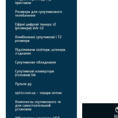
приставки
Ресивери для супутникового
телебачення
Ефірні цифрові тюнера т2
(ресивери) dvb-t2
Комбіновані супутникові і Т2
ресивери
Підсілювачи сплітери, штекери,
з’єднання
Супутникове обладнання
Супутникові конвертори
(головки) lnb
Пульти ду
opttv.com.ua - товари оптом
Комплекты спутникового тв
для самостоятельной
установки
О