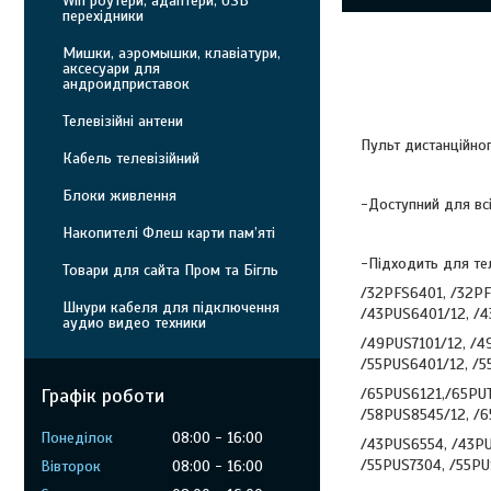
Wifi роутери, адаптери, USB
перехідники
Мишки, аэромышки, клавіатури,
аксесуари для
андроидприставок
Телевізійні антени
Пульт дистанційно
Кабель телевізійний
Блоки живлення
-Доступний для вс
Накопителі Флеш карти пам’яті
-Підходить для тел
Товари для сайта Пром та Бігль
/32PFS6401, /32PF
Шнури кабеля для підключення
/43PUS6401/12, /
аудио видео техники
/49PUS7101/12, /4
/55PUS6401/12, /5
Графік роботи
/65PUS6121,/65PUT
/58PUS8545/12, /6
Понеділок
08:00
16:00
/43PUS6554, /43PU
/55PUS7304, /55PU
Вівторок
08:00
16:00