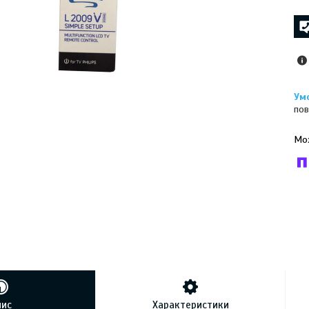
пов
У к
буд
пис
Характеристики