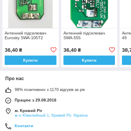
Антенний підсилювач
Антенний підсилювач
Анте
Eurosky SWA-105T2
SWA-555
49
36,40
36,40
38,
₴
₴
Купити
Купити
Про нас
98% позитивних з 1170 відгуків за рік
Працює з 29.08.2016
м. Кривий Ріг
м-н Ювилейный 1, Кривий Ріг, Україна
Контакти