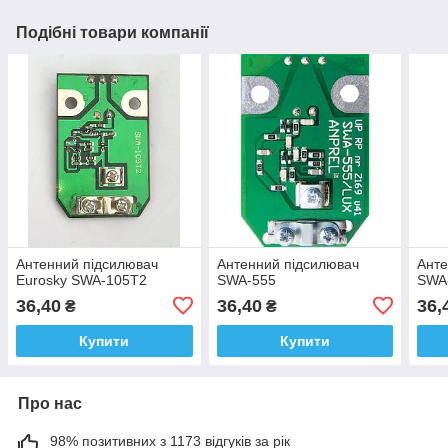
Подібні товари компанії
Антенний підсилювач
Антенний підсилювач
Анте
Eurosky SWA-105T2
SWA-555
SWA
36,40
36,40
36,
₴
₴
Купити
Купити
Про нас
98% позитивних з 1173 відгуків за рік