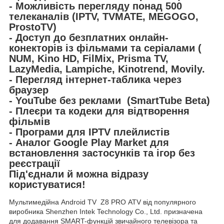
- Можливість перегляду понад 500
телеканалів (IPTV, TVMATE, MEGOGO,
ProstoTV)
- Доступ до безплатних онлайн-
конекторів із фільмами та серіалами (
NUM, Kino HD, FilMix, Prisma TV,
LazyMedia, Lampiche, Kinotrend, Movily.
- Перегляд інтернет-таблика через
браузер
- YouTube без реклами (SmartTube Beta)
- Плеєри та кодеки для відтворення
фільмів
- Програми для IPTV плейлистів
- Аналог Google Play Market для
встановлення застосунків та ігор без
реєстрації
Під'єднали й можна відразу
користуватися!
Мультимедійна Android TV Z8 PRO ATV від популярного
виробника Shenzhen Intek Technology Co., Ltd. призначена
для додавання SMART-функцій звичайного телевізора та