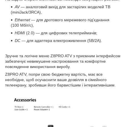
AV
— аналоговий вихід для застарілих моделей ТВ
(miniJack/3RCA),
Ethernet
— для дротового мережевого під'єднання
(100 Мбіт/с),
HDMI
(2.0) — для цифрових телеприймачів;
DC
— для адаптера електроживлення (5В/2А).
Зручне та логічне меню Z8PRO ATV з приємним інтерфейсом
забезпечує невимушене настроювання та комфортне
повсякденне використання виробу.
Z8PRO ATV, попри свою бюджетну вартість, має все
необхідне, щоб осучаснити ваше дозвілля в сімейного
телеекрану, зробивши його барвистішим і інтерактивнішим.