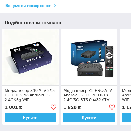
Всі умови повернення
Подібні товари компанії
Медиаплеер Z10 ATV 2/16
Медіа плеєр Z8 PRO ATV
Меді
CPU Hi 3798 Android 15
Android 12.0 CPU H618
Andr
2.4G&5g WiFi
2.4G/5G BT5.0 4/32 ATV
WIFI
голосовий пульт
голо
1 001
1 820
1 1
₴
₴
Заводська прошивка
Купити
Купити