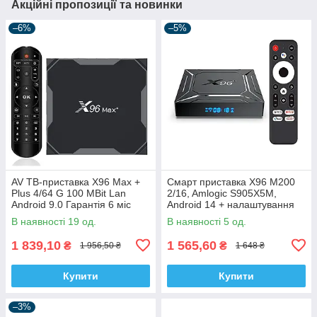
Акційні пропозиції та новинки
–6%
–5%
AV ТВ-приставка X96 Max +
Смарт приставка X96 M200
Plus 4/64 G 100 MBit Lan
2/16, Amlogic S905X5M,
Android 9.0 Гарантія 6 міс
Android 14 + налаштування
В наявності 19 од.
В наявності 5 од.
1 839,10
1 565,60
₴
₴
1 956,50 ₴
1 648 ₴
Купити
Купити
–3%