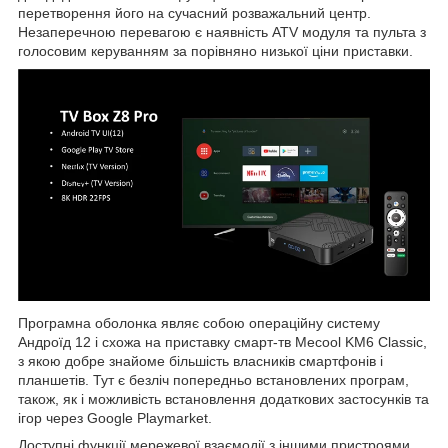
перетворення його на сучасний розважальний центр.
Незаперечною перевагою є наявність ATV модуля та пульта з
голосовим керуванням за порівняно низької ціни приставки.
Програмна оболонка являє собою операційну систему
Андроїд 12 і схожа на приставку смарт-тв Mecool KM6 Classic,
з якою добре знайоме більшість власників смартфонів і
планшетів. Тут є безліч попередньо встановлених програм,
також, як і можливість встановлення додаткових застосунків та
ігор через Google Playmarket.
Доступні функції мережевої взаємодії з іншими пристроями,