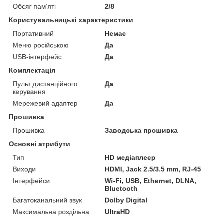
Обсяг пам'яті
2/8
Користувальницькі характеристики
Портативний
Немає
Меню російською
Да
USB-інтерфейс
Да
Комплектація
Пульт дистанційного
Да
керування
Мережевий адаптер
Да
Прошивка
Прошивка
Заводська прошивка
Основні атрибути
Тип
HD медіаплеєр
Виходи
HDMI, Jack 2.5/3.5 mm, RJ-45
Інтерфейси
Wi-Fi, USB, Ethernet, DLNA,
Bluetooth
Багатоканальний звук
Dolby Digital
Максимальна роздільна
UltraHD