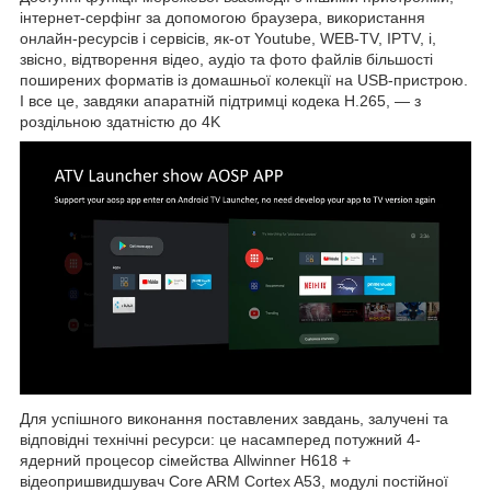
інтернет-серфінг за допомогою браузера, використання
онлайн-ресурсів і сервісів, як-от Youtube, WEB-TV, IPTV, і,
звісно, відтворення відео, аудіо та фото файлів більшості
поширених форматів із домашньої колекції на USB-пристрою.
І все це, завдяки апаратній підтримці кодека H.265, — з
роздільною здатністю до 4K
Для успішного виконання поставлених завдань, залучені та
відповідні технічні ресурси: це насамперед потужний 4-
ядерний процесор сімейства Allwinner H618 +
відеопришвидшувач Core ARM Cortex A53, модулі постійної