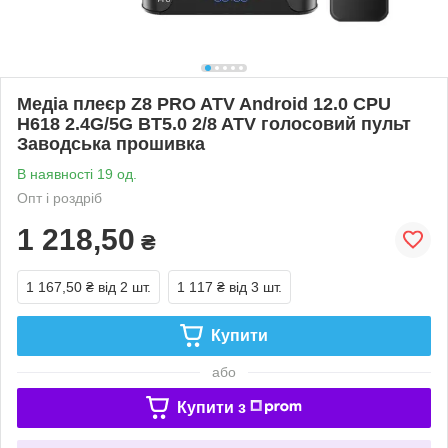
Медіа плеєр Z8 PRO ATV Android 12.0 CPU
H618 2.4G/5G BT5.0 2/8 ATV голосовий пульт
Заводська прошивка
В наявності 19 од.
Опт і роздріб
1 218,50
₴
1 167,50 ₴
від 2 шт.
1 117 ₴
від 3 шт.
Купити
або
Купити з