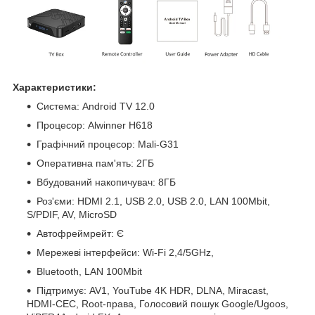
Характеристики:
Система: Android TV 12.0
Процесор: Alwinner H618
Графічний процесор: Mali-G31
Оперативна пам'ять: 2ГБ
Вбудований накопичувач: 8ГБ
Роз'єми: HDMI 2.1, USB 2.0, USB 2.0, LAN 100Mbit,
S/PDIF, AV, MicroSD
Автофреймрейт: Є
Мережеві інтерфейси: Wi-Fi 2,4/5GHz,
Bluetooth, LAN 100Mbit
Підтримує: AV1, YouTube 4K HDR, DLNA, Miracast,
HDMI-CEC, Root-права, Голосовий пошук Google/Ugoos,