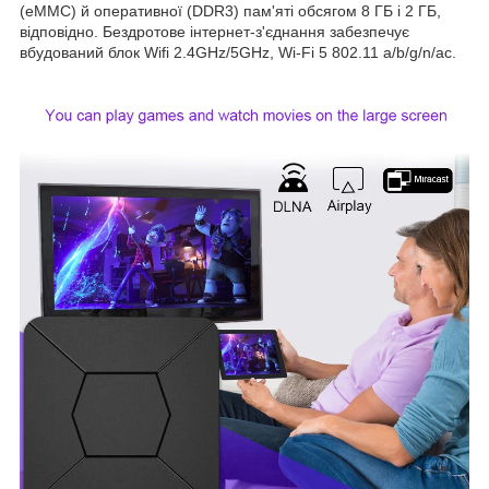
(eMMC) й оперативної (DDR3) пам'яті обсягом 8 ГБ і 2 ГБ,
відповідно. Бездротове інтернет-з'єднання забезпечує
вбудований блок Wifi 2.4GHz/5GHz, Wi-Fi 5 802.11 a/b/g/n/ac.