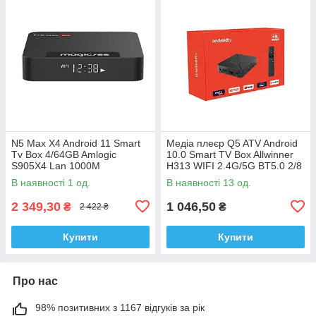
N5 Max X4 Android 11 Smart
Медіа плеєр Q5 ATV Android
Tv Box 4/64GB Amlogic
10.0 Smart TV Box Allwinner
S905X4 Lan 1000M
H313 WIFI 2.4G/5G BT5.0 2/8
ATV голосовий пульт
В наявності 1 од.
В наявності 13 од.
2 349,30
1 046,50
₴
₴
2 422 ₴
Купити
Купити
Про нас
98% позитивних з 1167 відгуків за рік