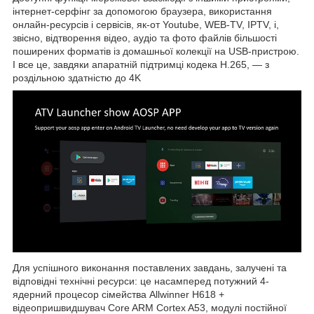
інтернет-серфінг за допомогою браузера, використання
онлайн-ресурсів і сервісів, як-от Youtube, WEB-TV, IPTV, і,
звісно, відтворення відео, аудіо та фото файлів більшості
поширених форматів із домашньої колекції на USB-пристрою.
І все це, завдяки апаратній підтримці кодека H.265, — з
роздільною здатністю до 4K
Для успішного виконання поставлених завдань, залучені та
відповідні технічні ресурси: це насамперед потужний 4-
ядерний процесор сімейства Allwinner H618 +
відеопришвидшувач Core ARM Cortex A53, модулі постійної