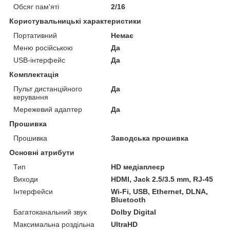
Обсяг пам'яті
2/16
Користувальницькі характеристики
Портативний
Немає
Меню російською
Да
USB-інтерфейс
Да
Комплектація
Пульт дистанційного
Да
керування
Мережевий адаптер
Да
Прошивка
Прошивка
Заводська прошивка
Основні атрибути
Тип
HD медіаплеєр
Виходи
HDMI, Jack 2.5/3.5 mm, RJ-45
Інтерфейси
Wi-Fi, USB, Ethernet, DLNA,
Bluetooth
Багатоканальний звук
Dolby Digital
Максимальна роздільна
UltraHD