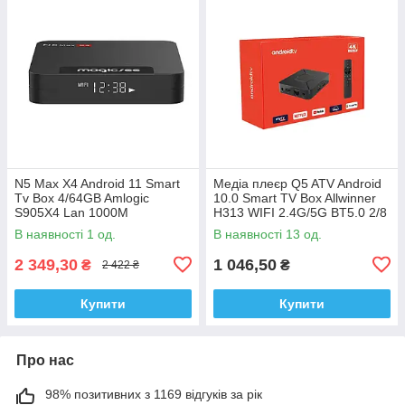
N5 Max X4 Android 11 Smart
Медіа плеєр Q5 ATV Android
Tv Box 4/64GB Amlogic
10.0 Smart TV Box Allwinner
S905X4 Lan 1000M
H313 WIFI 2.4G/5G BT5.0 2/8
ATV голосовий пульт
В наявності 1 од.
В наявності 13 од.
2 349,30
1 046,50
₴
₴
2 422 ₴
Купити
Купити
Про нас
98% позитивних з 1169 відгуків за рік