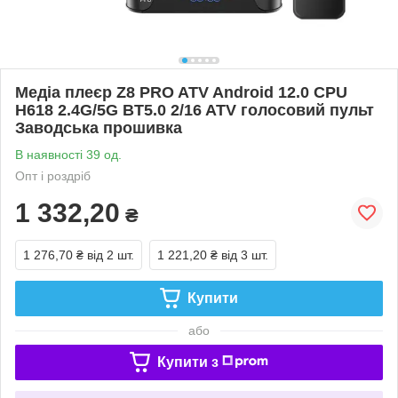
Медіа плеєр Z8 PRO ATV Android 12.0 CPU
H618 2.4G/5G BT5.0 2/16 ATV голосовий пульт
Заводська прошивка
В наявності 39 од.
Опт і роздріб
1 332,20
₴
1 276,70 ₴
від 2 шт.
1 221,20 ₴
від 3 шт.
Купити
або
Купити з