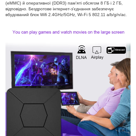
(eMMC) й оперативної (DDR3) пам'яті обсягом 8 ГБ і 2 ГБ,
відповідно. Бездротове інтернет-з'єднання забезпечує
вбудований блок Wifi 2.4GHz/5GHz, Wi-Fi 5 802.11 a/b/g/n/ac.