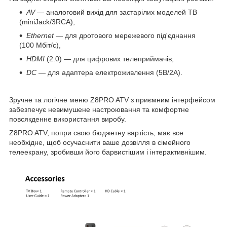
AV
— аналоговий вихід для застарілих моделей ТВ
(miniJack/3RCA),
Ethernet
— для дротового мережевого під'єднання
(100 Мбіт/с),
HDMI
(2.0) — для цифрових телеприймачів;
DC
— для адаптера електроживлення (5В/2А).
Зручне та логічне меню Z8PRO ATV з приємним інтерфейсом
забезпечує невимушене настроювання та комфортне
повсякденне використання виробу.
Z8PRO ATV, попри свою бюджетну вартість, має все
необхідне, щоб осучаснити ваше дозвілля в сімейного
телеекрану, зробивши його барвистішим і інтерактивнішим.