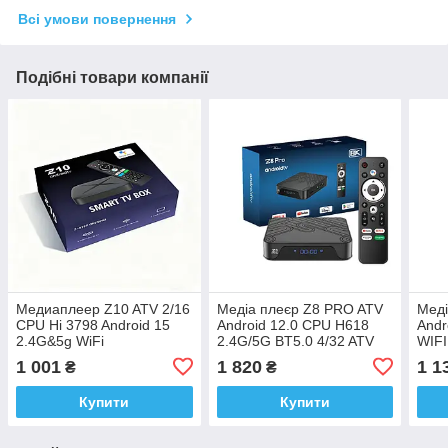
Всі умови повернення
Подібні товари компанії
Медиаплеер Z10 ATV 2/16
Медіа плеєр Z8 PRO ATV
Меді
CPU Hi 3798 Android 15
Android 12.0 CPU H618
Andr
2.4G&5g WiFi
2.4G/5G BT5.0 4/32 ATV
WIFI
голосовий пульт
голо
1 001
1 820
1 1
₴
₴
Заводська прошивка
Купити
Купити