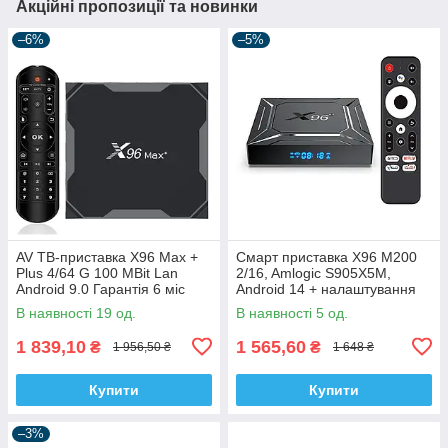
Акційні пропозиції та новинки
–6%
–5%
AV ТВ-приставка X96 Max +
Смарт приставка X96 M200
Plus 4/64 G 100 MBit Lan
2/16, Amlogic S905X5M,
Android 9.0 Гарантія 6 міс
Android 14 + налаштування
В наявності 19 од.
В наявності 5 од.
1 839,10
1 565,60
₴
₴
1 956,50 ₴
1 648 ₴
Купити
Купити
–3%