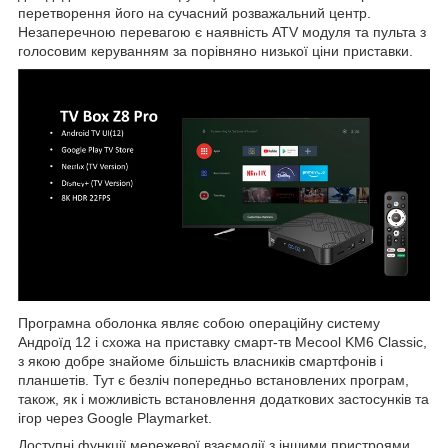
перетворення його на сучасний розважальний центр.
Незаперечною перевагою є наявність ATV модуля та пульта з
голосовим керуванням за порівняно низької ціни приставки.
Програмна оболонка являє собою операційну систему
Андроїд 12 і схожа на приставку смарт-тв Mecool KM6 Classic,
з якою добре знайоме більшість власників смартфонів і
планшетів. Тут є безліч попередньо встановлених програм,
також, як і можливість встановлення додаткових застосунків та
ігор через Google Playmarket.
Доступні функції мережевої взаємодії з іншими пристроями,