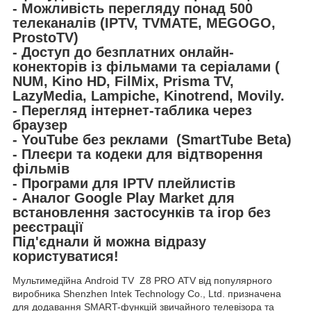
- Можливість перегляду понад 500
телеканалів (IPTV, TVMATE, MEGOGO,
ProstoTV)
- Доступ до безплатних онлайн-
конекторів із фільмами та серіалами (
NUM, Kino HD, FilMix, Prisma TV,
LazyMedia, Lampiche, Kinotrend, Movily.
- Перегляд інтернет-таблика через
браузер
- YouTube без реклами (SmartTube Beta)
- Плеєри та кодеки для відтворення
фільмів
- Програми для IPTV плейлистів
- Аналог Google Play Market для
встановлення застосунків та ігор без
реєстрації
Під'єднали й можна відразу
користуватися!
Мультимедійна Android TV Z8 PRO ATV від популярного
виробника Shenzhen Intek Technology Co., Ltd. призначена
для додавання SMART-функцій звичайного телевізора та