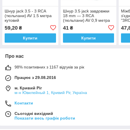
Шнур jack 3.5 - 3 RCA
Шнур 3.5 jack завдовжки
Міжб
(тюльпани) AV 1.5 метра
18 mm — 3 RCA
з'єд
кутовий
(тюльпани) AV 0,9 метра
"3RC
59,20
41
47,
₴
₴
Купити
Купити
Про нас
98% позитивних з 1167 відгуків за рік
Працює з 29.08.2016
м. Кривий Ріг
м-н Ювилейный 1, Кривий Ріг, Україна
Контакти
Сьогодні вихідний
Показати весь графік роботи