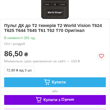
Пульт ДК до Т2 тюнерів T2 World Vision T624
T625 T644 T645 Т61 T62 T70 Оригінал
В наявності 281 од.
Опт і роздріб
86,50
₴
Мінімальна сума замовлення на сайті — 100 ₴
72,80 ₴
від 3 шт.
Купити
або
Купити з