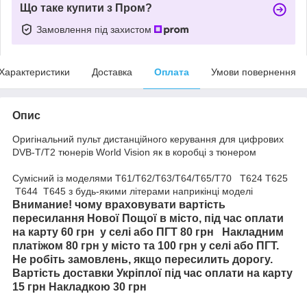
Що таке купити з Пром?
Замовлення під захистом
Характеристики
Доставка
Оплата
Умови повернення
Опис
Оригінальний пульт дистанційного керування для цифрових
DVB-T/T2 тюнерів World Vision як в коробці з тюнером
Сумісний із моделями Т61/T62/T63/T64/T65/T70 T624 T625
T644 T645 з будь-якими літерами наприкінці моделі
Внимание! чому враховувати вартість
пересилання Нової Пощої в місто, під час оплати
на карту 60 грн у селі або ПГТ 80 грн Накладним
платіжом 80 грн у місто та 100 грн у селі або ПГТ.
Не робіть замовлень, якщо пересилить дорогу.
Вартість доставки Укріплої під час оплати на карту
15 грн Накладкою 30 грн