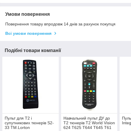
Умови повернення
Повернення товару впродовж 14 днів за рахунок покупця
Всі умови повернення
Подібні товари компанії
Пульт для Т2 і
Навчальний пульт ДУ до
Пуль
супутникових тюнерів S2-
Т2 тюнерів T2 World Vision
Inte
33 TM.Lorton
624 T625 T644 T645 Т61