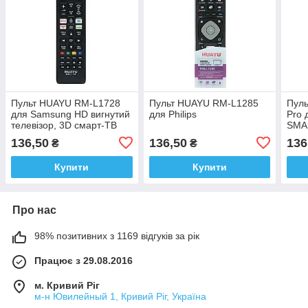
Пульт HUAYU RM-L1728
Пульт HUAYU RM-L1285
Пул
для Samsung HD вигнутий
для Philips
Pro 
телевізор, 3D смарт-ТВ
SMA
136,50
136,50
136
₴
₴
Купити
Купити
Про нас
98% позитивних з 1169 відгуків за рік
Працює з 29.08.2016
м. Кривий Ріг
м-н Ювилейный 1, Кривий Ріг, Україна