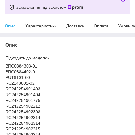
Замовлення під захистом
Опис
Характеристики
Доставка
Оплата
Умови п
Опис
Підходить до моделей
BRC0884303-01
BRC0884402-01
PUT6101-60
RC2143801-02
RC242254901403
RC242254901404
RC242254901775
RC242254902212
RC242254902308
RC242254902314
RC242254902314
RC242254902315
RC242254902344