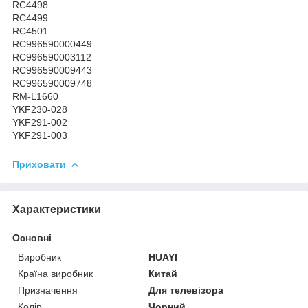
RC4498
RC4499
RC4501
RC996590000449
RC996590003112
RC996590009443
RC996590009748
RM-L1660
YKF230-028
YKF291-002
YKF291-003
Приховати
Характеристики
Основні
Виробник
HUAYI
Країна виробник
Китай
Призначення
Для телевізора
Колір
Чорний