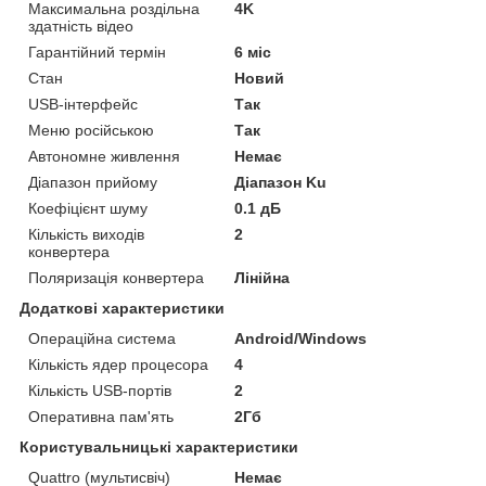
Максимальна роздільна
4K
здатність відео
Гарантійний термін
6 міс
Стан
Новий
USB-інтерфейс
Так
Меню російською
Так
Автономне живлення
Немає
Діапазон прийому
Діапазон Ku
Коефіцієнт шуму
0.1 дБ
Кількість виходів
2
конвертера
Поляризація конвертера
Лінійна
Додаткові характеристики
Операційна система
Android/Windows
Кількість ядер процесора
4
Кількість USB-портів
2
Оперативна пам'ять
2Гб
Користувальницькі характеристики
Quattro (мультисвіч)
Немає