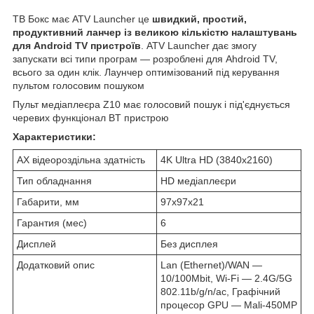
TB Бокс має ATV Launcher це
швидкий, простий,
продуктивний ланчер із великою кількістю налаштувань
для Android TV пристроїв
. ATV Launcher дає змогу
запускати всі типи програм — розроблені для Ahdroid TV,
всього за один клік. Лаунчер оптимізований під керування
пультом голосовим пошуком
Пульт медіаплеєра Z10 має голосовий пошук і під'єднується
черевих функціонал BT пристрою
Характеристики:
AX відеороздільна здатність
4K Ultra HD (3840x2160)
Тип обладнання
HD медіаплеєри
Габарити, мм
97x97x21
Гарантия (мес)
6
Дисплей
Без дисплея
Додатковий опис
Lan (Ethernet)/WAN —
10/100Mbit, Wi-Fi — 2.4G/5G
802.11b/g/n/ac, Графічний
процесор GPU — Mali-450MP