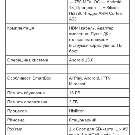
— 750 МГц, ОС — Android
15, Процесор — HiSilicon
Hi3798 4-ядра ARM Cortex-
A53
Комплектація
HDMI кабель, Адаптер
живлення, Пульт ДК з
голосовим пошуком,
Інструкція користувача, ТБ
бокс
Операційна система
Android 15.0
Особливості SmartBox
AirPlay, Android, IPTV,
Miracast
Пам'ять вбудована
16 ГБ
Пам'ять оперативна
2 ГБ
Процесор
Hisilicon
Різновид
Стаціонарний
Роз'єми
1 x Cлот для SD-карти, 1 х AV
вихід, 1 х HDMI вихід, 1 х