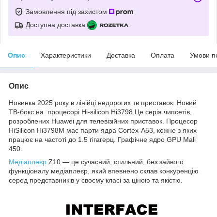
Замовлення під захистом
Доступна доставка
Опис
Характеристики
Доставка
Оплата
Умови п
Опис
Новинка 2025 року в лінійці недорогих тв приставок. Новий
ТВ-бокс на процесорі Hi-silicon Hi3798.Це серія чипсетів,
розроблених Huawei для телевізійних приставок. Процесор
HiSilicon Hi3798M має парти ядра Cortex-A53, кожне з яких
працює на частоті до 1.5 гігагерц. Графічне ядро GPU Mali
450.
Медіаплеєр
Z10 — це сучасний, стильний, без зайвого
функціоналу медіаплеєр, який впевнено склав конкуренцію
серед представників у своєму класі за ціною та якістю.