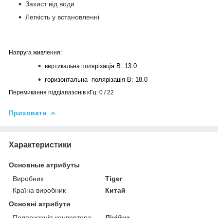
Захист від води
Легкість у встановленні
Напруга живлення:
різація В: 13.0
вертикальна поля
горизонтальна
поля
різація В: 18.0
Перемикання піддіапазонів кГц: 0 / 22
Приховати
Характеристики
Основные атрибуты
Виробник
Tiger
Країна виробник
Китай
Основні атрибути
Поляризація конвертера
Лінійна