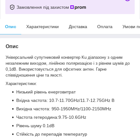
Замовлення під захистом
Опис
Характеристики
Доставка
Оплата
Умови п
Опис
Універсальний супутниковий конвертер Ku діапазону з одним
незалежним виходом, лінійною поляризацією і з рівнем шумів до
0,1dB. Використовується для офсетних антен. Гарне
співвідношення ціни та якості.
Характеристики:
Низький рівень енерговитрат
Вхідна частота: 10.7-11.70GHz/11.7-12.75GHz В
Вихідна частота: 950-1950MHz/1100-2150MHz
Частота гетеродина:9.75-10.6GHz
Рівень шуму 0.1dB
Стійкість до перепадів температур