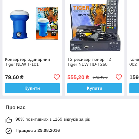
Конвертер одинарний
Т2 ресивер тюнер T2
Конв
Tiger NEW T-101
Tiger NEW HD-T268
002 
79,60
555,20
159
₴
₴
572,40 ₴
Купити
Купити
Про нас
98% позитивних з 1169 відгуків за рік
Працює з 29.08.2016