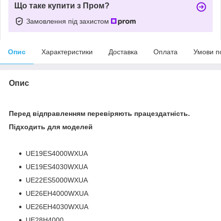
Що таке купити з Пром?
Замовлення під захистом
Опис
Характеристики
Доставка
Оплата
Умови п
Опис
Перед відправленням перевіряють працездатність.
Підходить для моделей
UE19ES4000WXUA
UE19ES4030WXUA
UE22ES5000WXUA
UE26EH4000WXUA
UE26EH4030WXUA
UE28H4000