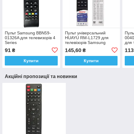
Пульт Samsung BBN59-
Пульт універсальний
Пуль
01326A для телевизорів 4
HUAYU RM-L1729 для
0040
Series
телевізорів Samsung
для 
Smart TV
91
145,60
113
₴
₴
Купити
Купити
Акційні пропозиції та новинки