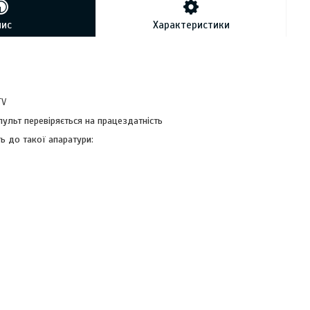
пис
Характеристики
TV
льт перевіряється на працездатність
ь до такої апаратури: