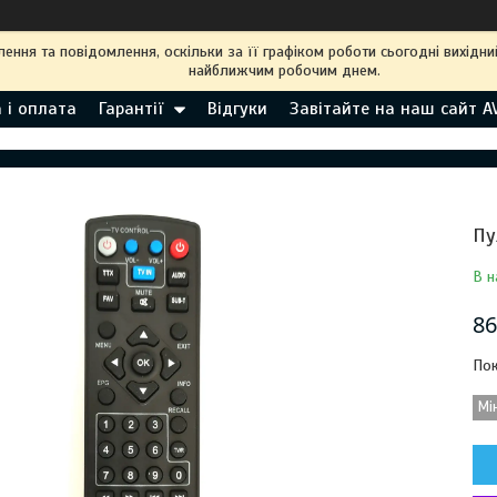
ння та повідомлення, оскільки за її графіком роботи сьогодні вихідн
найближчим робочим днем.
 і оплата
Гарантії
Відгуки
Завітайте на наш сайт A
Пу
В н
86
Пок
Мі