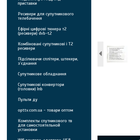
приставки
Ресивери для супутникового
телебачення
Ефірні цифрові тюнера т2
(ресивери) dvb-t2
Комбіновані супутникові і Т2
ресивери
Підсілювачи сплітери, штекери,
з’єднання
Супутникове обладнання
Супутникові конвертори
(головки) lnb
Пульти ду
opttv.com.ua - товари оптом
Комплекты спутникового тв
для самостоятельной
установки