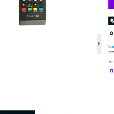
пов
У к
буд