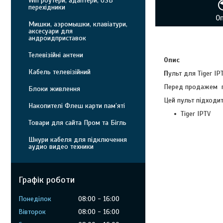
Wifi роутери, адаптери, USB
перехідники
О
Мишки, аэромышки, клавіатури,
аксесуари для
андроидприставок
Телевізійні антени
Опис
Кабель телевізійний
П
ульт для Tiger IP
Перед продажем пу
Блоки живлення
Цей пульт підходит
Накопителі Флеш карти пам’яті
Tiger IPTV
Товари для сайта Пром та Бігль
Шнури кабеля для підключення
аудио видео техники
Графік роботи
Понеділок
08:00
16:00
Вівторок
08:00
16:00