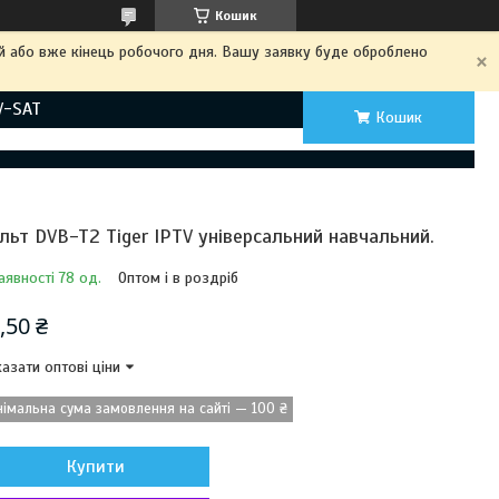
Кошик
ий або вже кінець робочого дня. Вашу заявку буде оброблено
V-SAT
Кошик
льт DVB-T2 Tiger IPTV універсальний навчальний.
аявності 78 од.
Оптом і в роздріб
,50 ₴
азати оптові ціни
німальна сума замовлення на сайті — 100 ₴
Купити