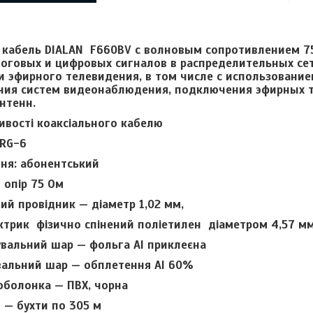
 кабель DIALAN F660BV с волновым сопротивлением 7
оговых и цифровых сигналов в распределительных сет
и эфирного телевидения, в том числе с использование
ения систем видеонаблюдения, подключения эфирных 
нтенн.
ливості коаксіального кабелю
: RG-6
ня: абонентський
 опір 75 Ом
ий провідник — діаметр 1,02 мм,
ктрик фізично спінений поліетилен діаметром 4,57 м
увальний шар — фольга Al приклеєна
вальний шар — обплетення Al 60%
оболонка — ПВХ, чорна
 — бухти по 305 м