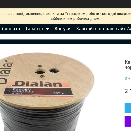
ння та повідомлення, оскільки за її графіком роботи сьогодні вихідн
найближчим робочим днем.
 і оплата
Гарантії
Відгуки
Завітайте на наш сайт A
Ка
чо
В н
2 