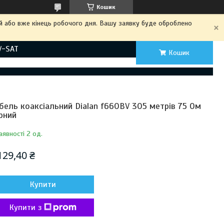
Кошик
ий або вже кінець робочого дня. Вашу заявку буде оброблено
V-SAT
Кошик
бель коаксіальний Dialan f660BV 305 метрів 75 Ом
рний
аявності 2 од.
129,40 ₴
Купити
Купити з