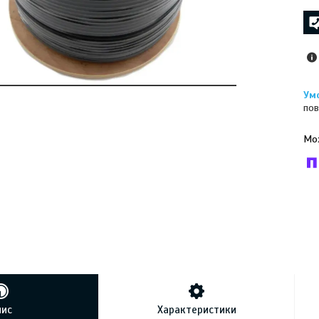
пов
У к
буд
пис
Характеристики