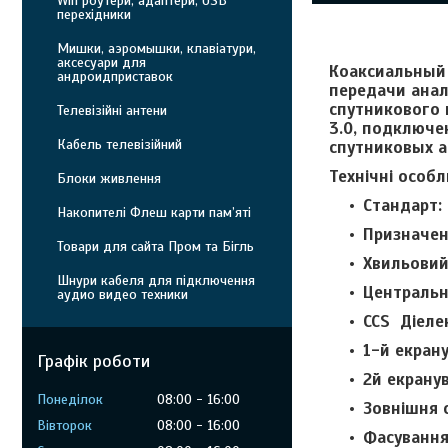
Wifi роутери, адаптери, USB
перехідники
Мишки, аэромышки, клавіатури,
аксесуари для
Коаксиальный
андроидприставок
передачи анал
спутникового 
Телевізійні антени
3.0, подключ
Кабель телевізійний
спутниковых а
Технічні особ
Блоки живлення
Стандарт
Накопителі Флеш карти пам’яті
Призначен
Товари для сайта Пром та Бігль
Хвильовий
Шнури кабеля для підключення
Центральн
аудио видео техники
CCS Діеле
1-й екран
Графік роботи
2й екрану
Понеділок
08:00
16:00
Зовнішня 
Вівторок
08:00
16:00
Фасування