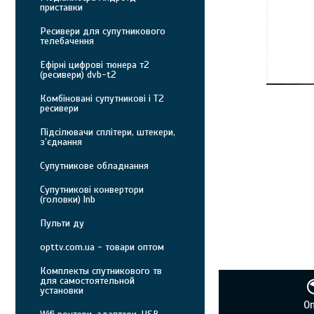
приставки
Ресивери для супутникового
телебачення
Ефірні цифрові тюнера т2
(ресивери) dvb-t2
Комбіновані супутникові і Т2
ресивери
Підсілювачи сплітери, штекери,
з’єднання
Супутникове обладнання
Супутникові конвертори
(головки) lnb
Пульти ду
opttv.com.ua - товари оптом
Комплекты спутникового тв
для самостоятельной
установки
О